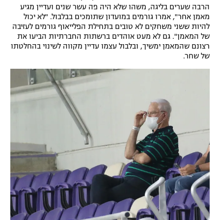
הרבה שערים בליגה, משהו שלא היה פה עשר שנים ועדיין מגיע
רשיון להקרנה פומבית לבית עסק
מאמן אחר", אמרו גורמים במועדון שתומכים בבלבול. "לא יכול
להיות ששני משחקים לא טובים בתחילת הפלייאוף גורמים לעזיבה
הצטרפות לחבילת הערוצים
של המאמן". גם לא מעט אוהדים ברשתות החברתיות הביעו את
רצונם שהמאמן ימשיך, ובלבול עצמו עדיין מקווה לשינוי בהחלטתו
של שחר.
לוח דרושים – ג'ובנט
תגיות
המגזין