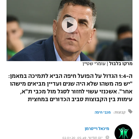
כדורסל נשים
נבחרת ישראל
יורוליג
ליגה ספרדית
טניס
VOD
מכבי תל אביב
מכבי חיפה
יורוקאפ
ליגה איטלקית
כדוריד
הפועל חולון
בית"ר ירושלים
רץ ברשת
ליגה צרפתית
כדורעף
הפועל ירושלים
מכבי תל אביב
ליגה הולנדית
שחייה
תוצאות
מרקו בלבול
|
עומרי שטיין
דני אבדיה
הפועל תל אביב
ליגה טורקית
ה-1:4 הגדול על הפועל חיפה הביא לתמיכה במאמן:
ג'ודו
הפועל חיפה
"יש פה משהו שלא היה שנים ועדיין מביאים מישהו
לוח שידורים
ליגה סינית
אחר". אשכנזי עשוי לחזור לסגל מול מכבי ת"א,
אגרוף
הפועל באר שבע
עימות בין הקבוצות סביב הכדורים במחצית
ליגה ברזילאית
ברחבה
ספורט אולימפי
מכבי נתניה
קבוצות:
מכבי חיפה
ליגות נוספות
UFC
"מעל הליגה" – פודקאסט
בני יהודה
מיכאל וייסרמן
היאבקות WWE
יום חמישי, 05:49, 02.07.20