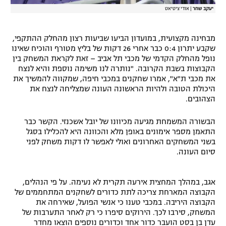
יעקב שחר
|
אודי ציטיאט
מבחינה מקצועית, במועדון הביעו שביעות רצון מהחלק ההתקפי,
שקבע יתרון 0:4 כבר אחרי 26 דקות של בליץ מטורף והוכיח שאינו
נופל מהחלק הקדמי של מכבי תל אביב – זאת לקראת המשחק בין
הקבוצות בשבת הקרובה. "נותרה לנו משימה נוספת והיא לנצח
את מכבי ת"א", אמרו שחקנים במכבי חיפה, שמקווה להמשיך את
היכולת הטובה ולהיות הראשונה העונה שמצליחה לנצח את
הצהובים.
הבשורה המשמחת מגיעה מכיוונו של יובל אשכנזי. הקשר כבר
התאמן מספר אימונים באופן מלא והכוונה היא להכלילו בסגל
בשני המשחקים האחרונים ואולי לאפשר לו דקות משחק לפני
סיום העונה.
אגב, במהלך המחצית אירעה תקרית לא נעימה. על פי הנהלים,
הקבוצה המארחת צריכה לתת כדורים לשחקנים המתחממים של
הקבוצה היריבה. במכבי טענו כי אנשי הפועל, שאירחה את
המשחק, סירבו לכך. הירוקים סיפרו כי רק לאחר התערבות של
עדן בן בסט הועבר כדור אחד וכדורים נוספים הוצאו מחדר