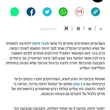
"מחצית בשכונה" – פודקאסט
אופניים
ספורט מוטורי
משתתפים וזוכים בפרסים
א
א
א
א
(גודל טקסט)
כדורמים
תקנון משתתפים וזוכים בפרסים
טניס
בשבועיים האחרונים מחכים כל אנשי
מכבי חיפה
להודעה הסופית
פוטבול אמריקאי NFL
של נשיא המועדון יענקל'ה שחר לגבי זהות המאמן לעונה הבאה.
תקנון עבור פעילות אלקטרה
ברק בכר הוא המועמד המוביל והירוקים מחכים לסיום הסאגה
גיימינג E-Sports
בייסבול MLB
בינו לבין אנשי הפועל באר שבע לגבי פיצוי הפיטורין, אך בינתיים
תקנון עבור פעילות ספורט 1 – "מרלן"
הקבוצה מהכרמל חזרה להציג כדורגל איכותי שלא הציגה בתחילת
הפלייאוף העליון.
ספורט אתגרי ואקסטרים
תנאי שימוש
אתמול (רביעי) זה הגיע לשיא, כשהירוקים חיברו ניצחון רביעי
אומנויות לחימה
ברציפות עם
1:4 ענק
ומוחץ על הפועל חיפה בדרבי, ונראה כי
לאחר ההצגה הזו עולים קולות רבים שתומכים בהישארותו של
מדיניות פרטיות
גיימינג E-Sports
מרקו בלבול על הקווים גם בעונת 2020/21.
תקנון פעילות ספורט 1
"מכבי חיפה הגיעה ל-70 אחוזי הצלחה, הקבוצה שכבשה הכי