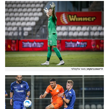
דז'יוגאס ברטקוס
|
מאור אלקסלסי