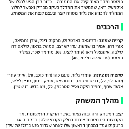
פוסטר ומהר מאוד קיבל את התמורה – כדור קרן הגיע לרגלו של
איסמעיל ריאן, שהמשיך את המהלך בעקב מבריק ואפשר לחלוץ
המחליף להכניע את גלזר מטווח קצר ובעצם לנצח את המשחק.
הרכבים
קריית שמונה
: דז'יוגאס בארטקוס, מרקוס דיניז, עידן נחמיאס,
אורי דהן, אמיר בן שמעון, עדן קארצב, סמואל בראון, סילאס דה
סילבה, איסמאיל ריאן (עומר לקאו, 68), מוחמד שכר, מאליק
פוסטר (עבדאללה חליחל, 46).
סקציה נס ציונה
: עומרי גלזר, נועם כהן (דור כוכב, 78), איתי עוזרי
(סהר לוי, 72), דריס וויטנס, רז נחמיאס, אופק ביטון, סביין לילאי,
אלעד שחף, יחמיר היקה (אייל סטרכמן, 72), גיא בדש, רז שטיין.
מהלך המשחק
קצב המשחק היה גבוה מאוד בעשר הדקות הראשונות, אך
הקבוצות היו חסרות איכות בחלק הקדמי שלהן. בדקה ה-14
ברטקוס עמד במבחן הראשון שלו לאחר שכדור פגע ברגלו של עידן