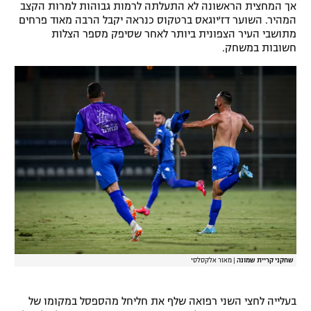
אך המחצית הראשונה לא התעלתה לרמות גבוהות למרות הקצב
רשיון להקרנה פומבית לבית עסק
המהיר. השוער דז'יוגאס ברטקוס כנראה יקבל הרבה מאוד פרחים
מתושבי העיר הצפונית ביותר לאחר שסיפק מספר הצלות
חשובות במשחק.
הצטרפות לחבילת הערוצים
לוח דרושים – ג'ובנט
תגיות
המגזין
שחקני קריית שמונה
|
מאור אלקסלסי
בעלייה לחצי השני רפואה שלף את חליחל מהספסל במקומו של