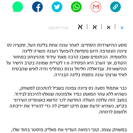
"מחצית בשכונה" – פודקאסט
אופניים
א
א
ספורט מוטורי
א
א
משתתפים וזוכים בפרסים
(גודל טקסט)
כדורמים
מסע ההישרדות הסתיים. לאחר עונה אחת בליגת העל, סקציה נס
תקנון משתתפים וזוכים בפרסים
טניס
ציונה הצטרפה היום (חמישי) להפועל רעננה ונשרה לליגה
פוטבול אמריקאי NFL
הלאומית. הכתומים שאבו הרבה מאוד עידוד מהניצחון במחזור
תקנון עבור פעילות אלקטרה
הקודם, אך הערב היא הפסידה 1:0 לקריית שמונה בקרב הישיר על
גיימינג E-Sports
ההישארות. עבדאללה חליחל נכנס כמחליף והיה לאיש שהבטיח
בייסבול MLB
תקנון עבור פעילות ספורט 1 – "מרלן"
לאיזי שרצקי עונה נוספת בליגה הבכירה.
ספורט אתגרי ואקסטרים
תנאי שימוש
כבר אתמול נסעה נס ציונה צפונה בשביל להתכונן למשחק,
כשהיא ללא עוזר המאמן כפיר אלפונטה שנאלץ להיכנס לבידוד.
אומנויות לחימה
במצב הזה עלתה העולה החדשה לכר הדשא באצטדיון העירוני
בק"ש, כשהיא יודעת שגם תיקו יספיק לה כדי להוריד את יריבתה
מדיניות פרטיות
גיימינג E-Sports
ולנשום לרווחה.
תקנון פעילות ספורט 1
במשחק עצמו, קובי רפואה העדיף את מאליק פוסטר בחוד שלו,