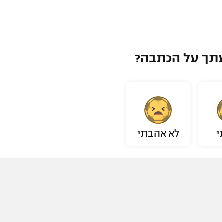
תך על הכתבה?
י
לא אהבתי