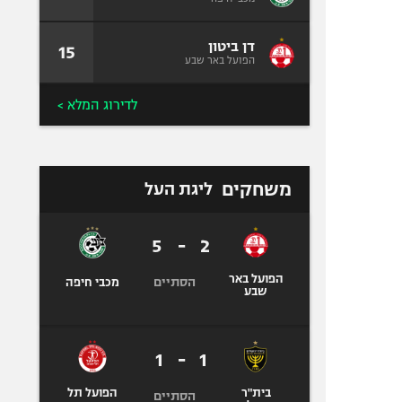
דן ביטון
15
הפועל באר שבע
לדירוג המלא >
משחקים
ליגת העל
5
-
2
הפועל באר
הסתיים
מכבי חיפה
שבע
1
-
1
בית"ר
הפועל תל
הסתיים