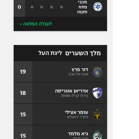
מכבי
0
0
0
0
0
פתח
תקוה
לטבלה המלאה >
מלך השערים
ליגת העל
דור פרץ
19
מכבי תל אביב
אדריאן אוגריסה
18
עירוני קרית שמונה
עומר אצילי
15
בית"ר ירושלים
גיא מלמד
15
מכבי חיפה