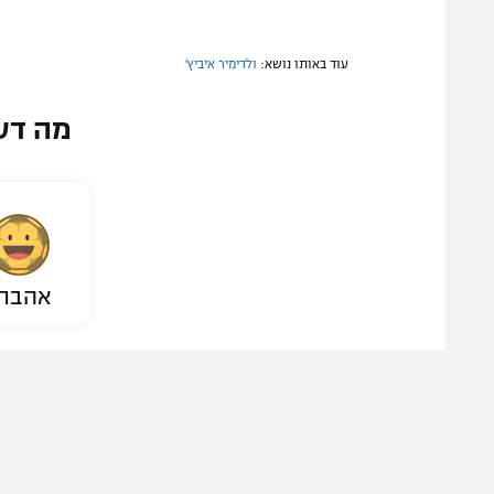
עוד באותו נושא:
ולדימיר איביץ'
מה דע
אהבת