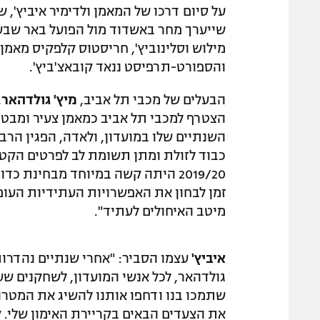
מילוש וסלינוביץ', חריסטוס קלפקיס מאמן
והספורט-תרפיסט ננאד קובאצ'ביץ'.
הבעלים של מכבי תל אביב,
מיץ' גולדהאר
,
הצטרף למכבי תל אביב כמאמן צעיר ומבטיח
השנתיים שלו במועדון, ולאדה, הפגין הר
כבוד לזולת ומתן תשומת לב לפרטים הקטני
2019/20 היתה קשה במיוחד מבחינת כ
זמן לבחון את האפשרויות העתידיות העומד
מיטב האיחולים לעתיד".
איביץ'
עצמו הסביר: "אחרי שנתיים נהדרות 
גולדהאר, לכל אנשי המועדון, לשחקנים שע
שתמכו בנו ודחפו אותנו להשיג את המטר
את הצעדים הבאים בקריירת האימון שלי. 