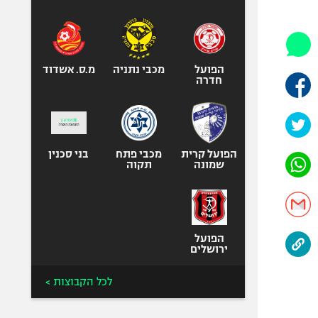
היאבקות WWE
אופניים
ספורט מוטורי
כדורמים
הפועל
מכבי נתניה
מ.ס. אשדוד
חדרה
פוטבול אמריקאי NFL
בייסבול MLB
ספורט אתגרי
ואקסטרים
הפועל קרית
מכבי פתח
בני סכנין
שמונה
תקוה
אומנויות לחימה
גיימינג E-Sports
הפועל
ירושלים
לכל הקבוצות >