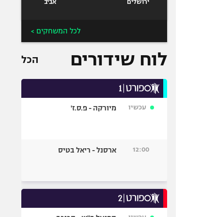
ירושלים
אביב
לכל המשחקים >
לוח שידורים
הכל
עכשיו
מיורקה - פ.ס.ז'
12:00
ארסנל - ריאל בטיס