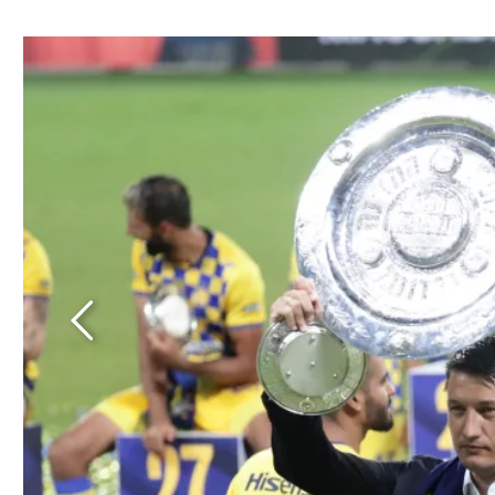
ל אביב
ליגה טורקית
תל אביב
ליגה סינית
חיפה
ליגה ברזילאית
באר שבע
ליגות נוספות
תניה
דה