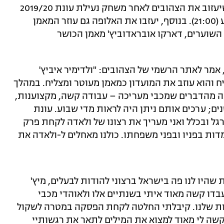
על סיום דרכו של המאמן ולדימיר איביץ', שיעזוב את הצהובים לאחר משחק נעילת עונת 2019/20
שייערך מחר באשדוד מול הפועל באר שבע (21:00). בנוסף, יעזבו את האלופה גם עוזר המאמן
 השוערים, דארקו אובראדוביץ' מאמן הכושר
 אמר לאתר הרשמי של הצהובים: "ולדימיר איביץ'
 והוא עוזב את המועדון כמאמן מעוטר ומצליח. במהלך
בה מהדברים שמכבי מעריכה – עבודה קשה, מקצוענות,
ם; ערכים אותם ניתן היה לראות מדי שבוע. עונת
דורגל ובכלל ואני מעריך את רצונו של ולאדה לקחת פרק
ות בפניו ובפני משפחתו. כולנו מאחלים ל-ולאדה את
שהיו לנו פה בישראל ברצוני להודות לבעלים, מיץ'
בדו קשה מאוד איתי בשנתיים אלו ולאוהדי מכבי
ות שלנו. קיבלתי החלטה לקחת הפסקה במטרה לשקול
קשה לי מאוד למצוא את המילים לתאר את רגשותיי