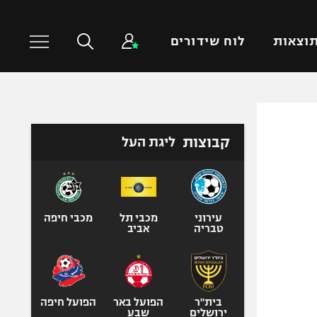
וצאות
לוח שידורים
כדורסל עולמי
ענפים נוספים
קבוצות
ליגת העל
NBA
טניס
יורוליג
כדוריד
יורוקאפ
כדורעף
שחייה
עירוני
מכבי תל
מכבי חיפה
טבריה
אביב
ג'ודו
אגרוף
ספורט אולימפי
UFC
בית"ר
הפועל באר
הפועל חיפה
ירושלים
שבע