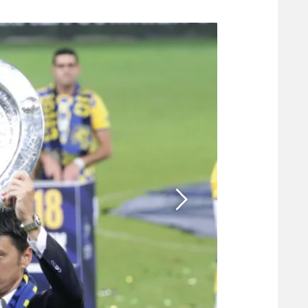
משתתפים וזוכים בפרסים
מכבי ת
הפועל 
תקנון משתתפים וזוכים בפרסים
הפועל 
תקנון עבור פעילות אלקטרה
הפועל 
תקנון עבור פעילות ספורט 1 – "מרלן"
מכבי נ
טניס
בני יהו
גיימינג E-Sports
תנאי שימוש
מדיניות פרטיות
תקנון פעילות ספורט 1
רשיון להקרנה פומבית לבית עסק
הצטרפות לחבילת הערוצים
לוח דרושים – ג'ובנט
תגיות