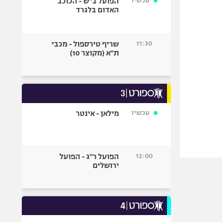
עכשיו
הפועל ב"ש - הכוכב
האדום בלגרד
11:30
שריף טירספול - מכבי
ת"א (מקוצר 10)
עכשיו
מילאן - אינטר
12:00
הפועל ר"ג - הפועל
ירושלים