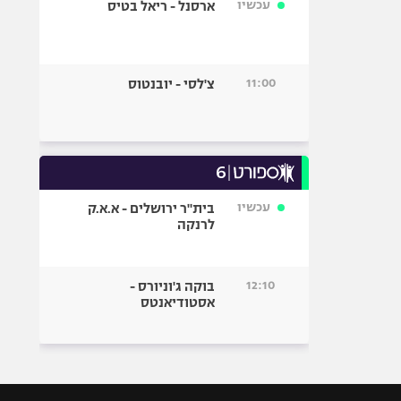
עכשיו
ארסנל - ריאל בטיס
11:00
צ'לסי - יובנטוס
עכשיו
בית"ר ירושלים - א.א.ק
לרנקה
12:10
בוקה ג'וניורס -
אסטודיאנטס