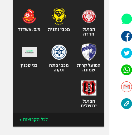
היאבקות WWE
אופניים
ספורט מוטורי
כדורמים
הפועל
מכבי נתניה
מ.ס. אשדוד
חדרה
פוטבול אמריקאי NFL
בייסבול MLB
ספורט אתגרי
ואקסטרים
הפועל קרית
מכבי פתח
בני סכנין
שמונה
תקוה
אומנויות לחימה
גיימינג E-Sports
הפועל
ירושלים
לכל הקבוצות >