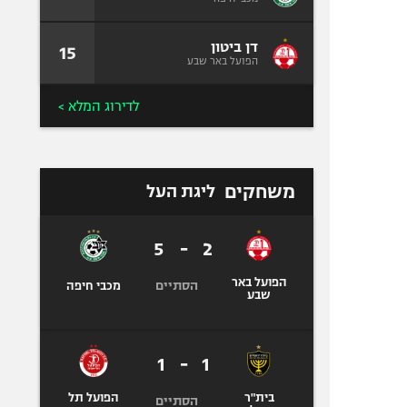
דן ביטון
15
הפועל באר שבע
לדירוג המלא >
משחקים
ליגת העל
5
-
2
הפועל באר
הסתיים
מכבי חיפה
שבע
1
-
1
בית"ר
הפועל תל
הסתיים