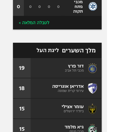
מכבי
0
0
0
0
0
פתח
תקוה
לטבלה המלאה >
מלך השערים
ליגת העל
דור פרץ
19
מכבי תל אביב
אדריאן אוגריסה
18
עירוני קרית שמונה
עומר אצילי
15
בית"ר ירושלים
גיא מלמד
15
מכבי חיפה