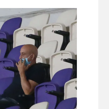
משתתפים וזוכים בפרסים
מכבי ת
הפועל 
תקנון משתתפים וזוכים בפרסים
הפועל 
תקנון עבור פעילות אלקטרה
הפועל 
תקנון עבור פעילות ספורט 1 – "מרלן"
מכבי נ
טניס
בני יהו
גיימינג E-Sports
תנאי שימוש
מדיניות פרטיות
תקנון פעילות ספורט 1
רשיון להקרנה פומבית לבית עסק
הצטרפות לחבילת הערוצים
לוח דרושים – ג'ובנט
תגיות