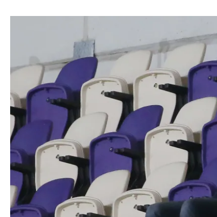
ל אביב
ליגה טורקית
תל אביב
ליגה סינית
חיפה
ליגה ברזילאית
באר שבע
ליגות נוספות
תניה
דה