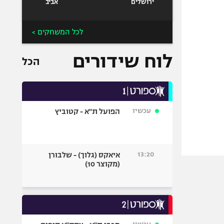
ירושלים
אביב
לכל המשחקים >
לוח שידורים
הכל
עכשיו
הפועל ת"א - קטוביץ
13:20
איאקס (גלוך) - שלבורן
(מקוצר 10)