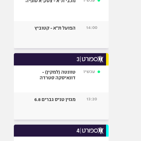
עכשיו
מכבי ת"א - צסק"א סופיה
14:00
הפועל ת"א - קטוביץ
עכשיו
טוונטה (למקין) -
דונאיסקה סטרדה
13:20
מגזין טניס גברים 6.8