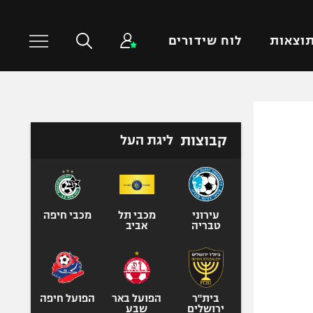
וצאות
לוח שידורים
כדורסל עולמי
ענפים נוספים
קבוצות
ליגת העל
NBA
טניס
יורוליג
כדוריד
יורוקאפ
כדורעף
שחייה
עירוני
מכבי תל
מכבי חיפה
טבריה
אביב
ג'ודו
אגרוף
ספורט אולימפי
UFC
בית"ר
הפועל באר
הפועל חיפה
ירושלים
שבע