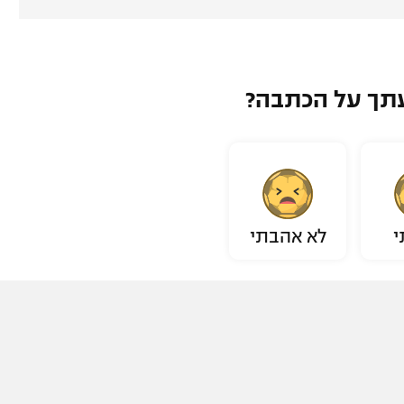
תך על הכתבה?
י
לא אהבתי