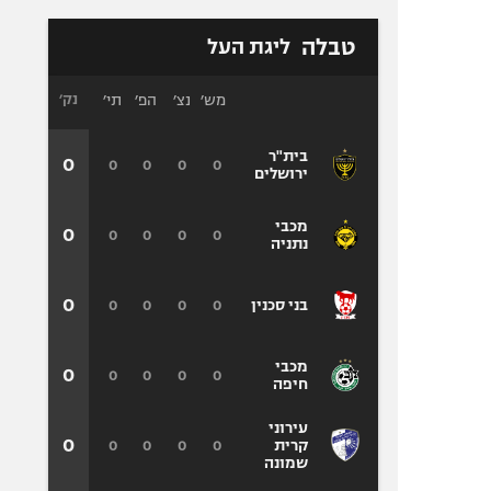
טבלה
ליגת העל
מש׳
נצ׳
הפ׳
תי׳
נק׳
בית"ר
0
0
0
0
0
ירושלים
מכבי
0
0
0
0
0
נתניה
0
0
0
0
0
בני סכנין
מכבי
0
0
0
0
0
חיפה
עירוני
0
0
0
0
0
קרית
שמונה