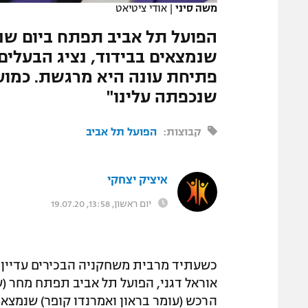
משה סיני
|
אודי ציטיאט
המגזין
הפועל תל אביב תפתח ביום שנ
שנמצאים בבידוד, נציג הבעלים:
פתיחת עונה היא מרגשת. כמועד
שנכפתה עלינו"
קבוצות:
הפועל תל אביב
איציק יצחקי
יום ראשון, 13:58, 19.07.20
כשעתיד מרבית משחקניה הבכירים עדיין
אוראל דגני, הפועל תל אביב תפתח מחר (ש
הרכש (עומר בראון ואמרנדו קופר) שנמצאי