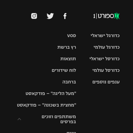
כדורגל ישראלי
VOD
כדורגל עולמי
רץ ברשת
ליגת העל
כדורסל ישראלי
תוצאות
ליגת
ליגה לאומית
האלופות
כדורסל עולמי
לוח שידורים
ליגת ווינר
סל
גביע הטוטו
ענפים נוספים
ברחבה
ליגה
NBA
אירופית
"מעל הליגה" – פודקאסט
ליגה לאומית
ליגיונרים
טניס
יורוליג
ליגה אנגלית
"מחצית בשכונה" – פודקאסט
כדורסל נשים
גביע המדינה
כדוריד
יורוקאפ
ליגה גרמנית
משתתפים וזוכים
בפרסים
מכבי תל
נבחרת
כדורעף
אביב
ישראל
ליגה