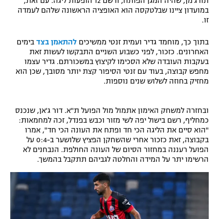
תורג'מן, שהיה המגן הפותח, ורשם 12 הופעות ליגה. עם זאת,
במועדון ציינו שבלטקסה הוא האופציה הראשונה שלהם לעמדה
זו.
בתוך כך, מוחמד גדיר ועמית זנטי ממשיכים
להתאמן בצד
בימים
האחרונים. כזכור, לפני כשבוע השניים התבקשו לעשות זאת
בעקבות העובדה שלא הסכימו לקיצוץ במשכורתם. גדיר עצמו
מחפש קבוצה, בעוד עם זנטי הסיפור קצת יותר מסובך, שכן הוא
מחזיק בחוזה לשלוש שנים נוספות.
ובחזרה למשחק האימון אתמול מול הפועל ת"א. דור ג'אן, שנכנס
כמחליף, רשם בישול יפה לשי מזור וכבש בפנדל, זכה למחמאות:
"הוא סיים את הליגה הכי חד ופתח את העונה הכי חד", אמרו
בקבוצה, זאת כזכור אחרי שהשחקן הפציץ שלושער ב-0:4 על
הפועל רעננה במחזור הסיום של העונה החולפת. הנבחנים לא
הרשימו יתר על המידה והחלטה לגביהם תתקבל בהמשך.