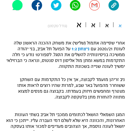
"מחצית בשכונה" – פודקאסט
אופניים
א
א
א
א
ספורט מוטורי
(גודל טקסט)
משתתפים וזוכים בפרסים
כדורמים
אחרי שסיימה אתמול (שלישי) את משחק ההכנה הראשון שלה
תקנון משתתפים וזוכים בפרסים
טניס
לעונת 2020/21 עם
ניצחון 1:2
על הפועל תל אביב, בני יהודה
פוטבול אמריקאי NFL
ממשיכה בניסיונותיה להשלים את הסגל. לספורט1 נודע כי חלה
תקנון עבור פעילות אלקטרה
התקדמות במשא ומתן מול אליסון דוס סנטוס, ונראה כי הברזילאי
ימשיך לעונה שנייה בשכונת התקווה.
גיימינג E-Sports
בייסבול MLB
תקנון עבור פעילות ספורט 1 – "מרלן"
ניב זריהן מועמד לקבוצה, אך אין כל התקדמות עם השחקן
ספורט אתגרי ואקסטרים
ששוחרר מהפועל באר שבע, למרות שהיו רוצים לראות אותו
תנאי שימוש
מצטרף ומחפשים חיזוק בעמדתו. בקבוצה גם מנסים למצוא
אומנויות לחימה
מתווה להחזרת מתן בלטקסה לקבוצה.
מדיניות פרטיות
גיימינג E-Sports
המגן השמאלי הושאל לכתומים ממכבי תל אביב בשתי העונות
האחרונות, והכוונה היא שלא לשלם דמי העברה עליו. ייתכן כי הוא
תקנון פעילות ספורט 1
יושאל לעונה נוספת, אך הצהובים מעדיפים למכור אותו בעסקה