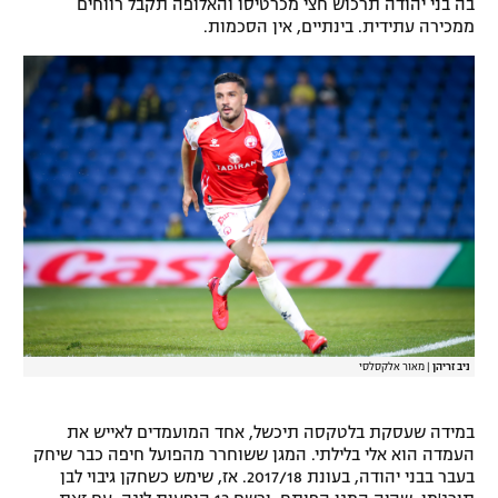
בה בני יהודה תרכוש חצי מכרטיסו והאלופה תקבל רווחים
ממכירה עתידית. בינתיים, אין הסכמות.
רשיון להקרנה פומבית לבית עסק
הצטרפות לחבילת הערוצים
לוח דרושים – ג'ובנט
תגיות
המגזין
ניב זריהן
|
מאור אלקסלסי
במידה שעסקת בלטקסה תיכשל, אחד המועמדים לאייש את
העמדה הוא אלי בלילתי. המגן ששוחרר מהפועל חיפה כבר שיחק
בעבר בבני יהודה, בעונת 2017/18. אז, שימש כשחקן גיבוי לבן