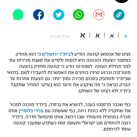
"מחצית בשכונה" – פודקאסט
אופניים
ספורט מוטורי
משתתפים וזוכים בפרסים
א
א
א
א
(גודל טקסט)
כדורמים
תקנון משתתפים וזוכים בפרסים
טניס
נציגו של אנטואן קונטה הודיע ל
בית"ר ירושלים
כי הוא מחזיק
פוטבול אמריקאי NFL
במספר הצעות והכוונה היא לנסות ולסיים את סאגת מכירתו עוד
תקנון עבור פעילות אלקטרה
לפני תחילת העונה. לספורט1 נודע כי קונטה מחזיק בהצעה
גיימינג E-Sports
בייסבול MLB
מטורקיה וכרגע נציגיו בוחנים את האפשרות להעבירו לשם, בתנאי
תקנון עבור פעילות ספורט 1 – "מרלן"
שבית"ר תסתפק בסכום מכירה נמוך יותר. גם הצעות אחרות על
הפרק ונראה כי מה שיקבע את היעד הוא בעיקר המחיר שתקבל
ספורט אתגרי ואקסטרים
תנאי שימוש
בית"ר ולא רצונו של השחקן.
אומנויות לחימה
כפי שכבר פרסמנו בעבר, להוציא את גרסיה, בית"ר מוכנה למכור
את שחקניה ללא כוונת רווח, כפי שעשתה עם
פרדי פלומיין
אותו
מדיניות פרטיות
גיימינג E-Sports
מכרה במחצית מהמחיר שבו רכשה אותו מהפועל חדרה. בית"ר
רוצה להחתים מגן ישראלי ותעשה זאת כשתדע שמעבר קונטה
עומד להיחתם.
תקנון פעילות ספורט 1