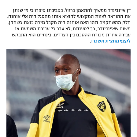
רשיון להקרנה פומבית לבית עסק
דן איינבינדר ממשיך להתאמן כרגיל. בסביבתו סיפרו כי מי שנתן
את ההוראה לצוות המקצועי להוציא אותו מהסגל היה אלי אוחנה.
הצטרפות לחבילת הערוצים
חלק מהשחקנים תהו האם אוחנה היה מקבל גזירה כזאת כשחקן,
משום שאיינבינדר, כך לטענתם, לא עבר כל עבירת משמעת או
עבירה אחרת מכורח ההסכם בין הצדדים. בינתיים הוא התבקש
לוח דרושים – ג'ובנט
לקצץ מחצית משכרו
.
תגיות
המגזין