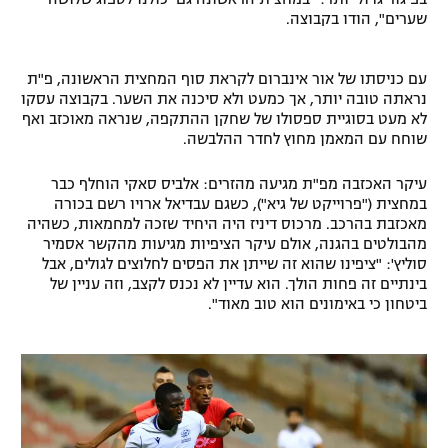
שערים", הודו בקבוצה.
רשיון להקרנה פומבית לבית עסק
הצטרפות לחבילת הערוצים
עם כניסתו של אור אינברום לקראת סוף המחצית הראשונה, פ"ת
נראתה טובה יותר, אך כמעט ולא סיכנה את השער. בקבוצה עסקו
לא מעט בסוגיית ספסולו של שחקן ההתקפה, שנראה מאוכזב ואף
לוח דרושים – ג'ובנט
שוחח עם המאמן מחוץ לחדר ההלבשה.
תגיות
עיקר האכזבה מפ"ת מגיעה מהזרים: אלביס סאקי הוחלף כבר
במחצית ("פרוייקט של גיא"), כשגם עבדיאל ארויו רשם בכורה
המגזין
מאכזבת בהרכב. מרכוס דיניז היה היחיד שזכה למחמאות, כשהיה
מהבולטים בהגנה, אולם עיקר הציפיות מגיעות מהקשר אסמיר
סוליץ': "ציפינו שהוא זה שייתן את הפסים לחלוצים לגולים, אבל
בינתיים זה פחות הולך. הוא עדיין לא נכנס לקצב, וזה עניין של
ביטחון כי באימונים הוא טוב מאוד".