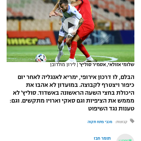
כדורסל נשים
נבחרת ישראל
יורוליג
ליגה ספרדית
טניס
VOD
מכבי תל אביב
מכבי חיפה
יורוקאפ
ליגה איטלקית
כדוריד
הפועל חולון
בית"ר ירושלים
רץ ברשת
ליגה צרפתית
כדורעף
הפועל ירושלים
מכבי תל אביב
ליגה הולנדית
שחייה
תוצאות
שלומי אזולאי, אסמיר סוליץ'
|
לירון מולדובן
דני אבדיה
הפועל תל אביב
ליגה טורקית
הבלם, לו דרכון אירופי, ימריא לאנגליה לאחר יום
ג'ודו
הפועל חיפה
כיפור ויצטרף לקבוצה. במועדון לא אהבו את
לוח שידורים
ליגה סינית
היכולת בחצי השעה הראשונה באשדוד. סוליץ' לא
אגרוף
הפועל באר שבע
מממש את הציפיות וגם סאקי וארויו מתקשים. וגם:
ליגה ברזילאית
ברחבה
טענות נגד השיפוט
ספורט אולימפי
מכבי נתניה
ליגות נוספות
קבוצות:
מכבי פתח תקוה
UFC
"מעל הליגה" – פודקאסט
בני יהודה
תומר חבז
היאבקות WWE