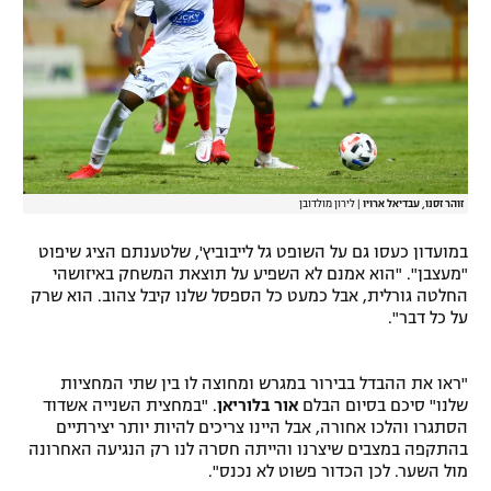
זוהר זסנו, עבדיאל ארויו
|
לירון מולדובן
במועדון כעסו גם על השופט גל לייבוביץ', שלטענתם הציג שיפוט
"מעצבן". "הוא אמנם לא השפיע על תוצאת המשחק באיזושהי
החלטה גורלית, אבל כמעט כל הספסל שלנו קיבל צהוב. הוא שרק
על כל דבר".
"ראו את ההבדל בבירור במגרש ומחוצה לו בין שתי המחציות
שלנו" סיכם בסיום הבלם
אור בלוריאן
. "במחצית השנייה אשדוד
הסתגרו והלכו אחורה, אבל היינו צריכים להיות יותר יצירתיים
בהתקפה במצבים שיצרנו והייתה חסרה לנו רק הנגיעה האחרונה
מול השער. לכן הכדור פשוט לא נכנס".