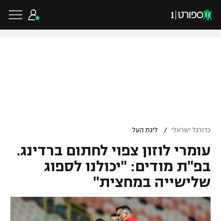
כדורגל ישראלי
ליגת העל
כדורגל עולמי
/
כדורגל ישראלי
ליגת העל
ליגה לאומית
עומרי לוזון צפוי לחתום ברדינג.
ליגת האלופות
כדורסל ישראלי
גביע הטוטו
בפ"ת מודים: "יכולנו לספוג
ליגה אירופית
שלישייה במחצית"
ליגת ווינר סל
ליגיונרים
כדורסל עולמי
ליגה אנגלית
ליגה לאומית
גביע המדינה
NBA
ליגה גרמנית
ענפים נוספים