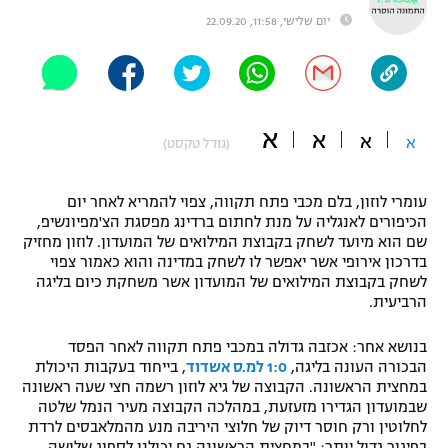
יום שלישי, 11:58, 22.09.20
"מחצית בשכונה" – פודקאסט
אופניים
ספורט מוטורי
משתתפים וזוכים בפרסים
א
א
כדורמים
א
א
(גודל טקסט)
תקנון משתתפים וזוכים בפרסים
טניס
פוטבול אמריקאי NFL
תקנון עבור פעילות אלקטרה
עומרי לוזון, בלם מכבי פתח תקווה, צפוי להמריא לאחר יום
הכיפורים לאנגליה על מנת לחתום ברדינג מפסגת הצ'מפיונשיפ,
גיימינג E-Sports
בייסבול MLB
שם הוא מיועד לשחק בקבוצת המילואים של המועדון. לוזון מחזיק
תקנון עבור פעילות ספורט 1 – "מרלן"
בדרכון אירופי אשר יאפשר לו לשחק במדינה והוא כאמור צפוי
ספורט אתגרי ואקסטרים
לשחק בקבוצת המילואים של המועדון אשר משחקת כיום בליגה
תנאי שימוש
הרביעית.
אומנויות לחימה
בנושא אחר: אכזבה גדולה במכבי פתח תקווה לאחר הפסד
מדיניות פרטיות
הבכורה העונה בליגה,
1:0 למ.ס אשדוד
, בייחוד בעקבות היכולת
גיימינג E-Sports
במחצית הראשונה. הקבוצה של גיא לוזון רשמה חצי שעה ראשונה
שבמועדון הגדירו מזעזעת, במהלכה הקבוצה מעיר הנמל שלטה
תקנון פעילות ספורט 1
לחלוטין ורק חוסר דיוק של חלוצי היריבה מנע מהמלאבסים לרדת
בפיגור גדול יותר: "במחצית הראשונה גם יכולנו לספוג שלושה