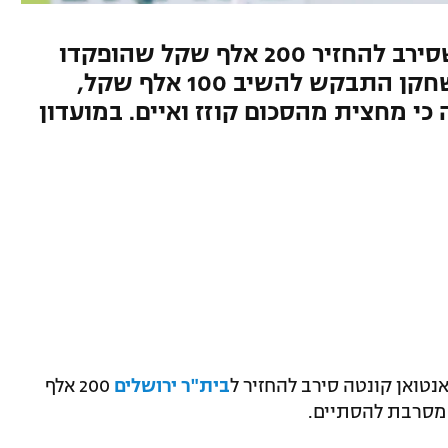
חשיפת ספורט1: פרשת המגן שסירב להחזיר 200 אלף שקל שהופקדו
בטעות לחשבונו, מסתעפת. השחקן התבקש להשיב 100 אלף שקל,
י מחצית מהסכום קוזז ואיים. במועדון
אנטואן קונטה סירב להחזיר ל
בית"ר ירושלים
200 אלף
 מסרבת להסתיים.