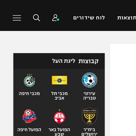
וצאות
לוח שידורים
כדורסל עולמי
ענפים נוספים
קבוצות
ליגת העל
NBA
טניס
יורוליג
כדוריד
יורוקאפ
כדורעף
שחייה
עירוני
מכבי תל
מכבי חיפה
טבריה
אביב
ג'ודו
אגרוף
ספורט אולימפי
UFC
בית"ר
הפועל באר
הפועל חיפה
ירושלים
שבע