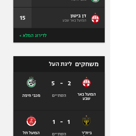
דן ביטון
15
הפועל באר שבע
לדירוג המלא >
משחקים
ליגת העל
5
-
2
הפועל באר
הסתיים
מכבי חיפה
שבע
1
-
1
בית"ר
הפועל תל
הסתיים