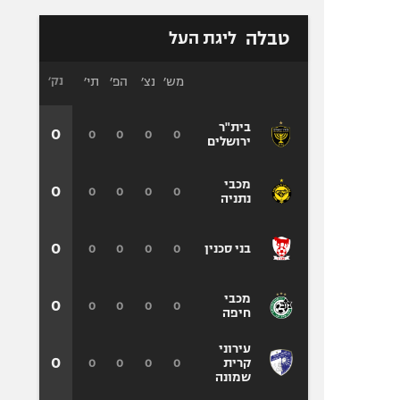
טבלה
ליגת העל
מש׳
נצ׳
הפ׳
תי׳
נק׳
בית"ר
0
0
0
0
0
ירושלים
מכבי
0
0
0
0
0
נתניה
0
0
0
0
0
בני סכנין
מכבי
0
0
0
0
0
חיפה
עירוני
0
0
0
0
0
קרית
שמונה