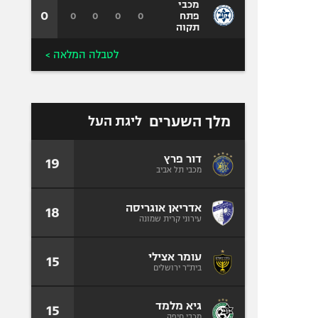
מכבי
0
0
0
0
0
פתח
תקוה
לטבלה המלאה >
מלך השערים
ליגת העל
דור פרץ
19
מכבי תל אביב
אדריאן אוגריסה
18
עירוני קרית שמונה
עומר אצילי
15
בית"ר ירושלים
גיא מלמד
15
מכבי חיפה