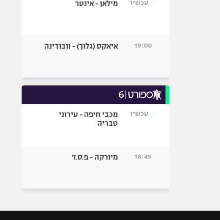
עכשיו
מילאן - אינטר
19:00
איאקס (גלוך) - וובודינה
עכשיו
מכבי חיפה - עירוני
טבריה
18:45
מיורקה - פ.ס.ז'