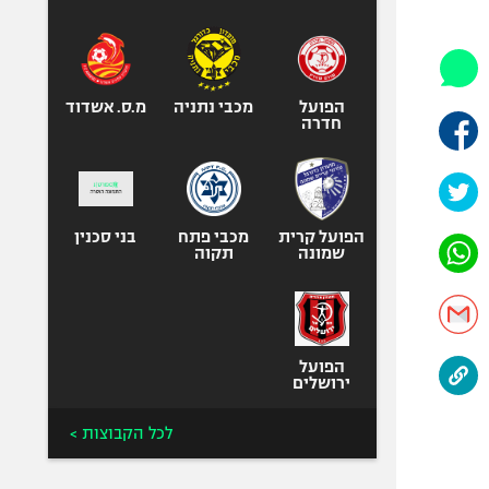
היאבקות WWE
אופניים
ספורט מוטורי
כדורמים
הפועל
מכבי נתניה
מ.ס. אשדוד
חדרה
פוטבול אמריקאי NFL
בייסבול MLB
ספורט אתגרי
ואקסטרים
הפועל קרית
מכבי פתח
בני סכנין
שמונה
תקוה
אומנויות לחימה
גיימינג E-Sports
הפועל
ירושלים
לכל הקבוצות >