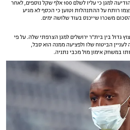
הלילה (שלישי) מתברר כי בית"ר ירושלים הודיעה למגן כי עליו לשלם 100 אלף שקל נוספים, לאחר
מו רותח על ההתנהלות וטוען כי הכסף לא מגיע
סכום משכרו שייכנס בעוד שלושה ימים.
וץ גדול בין בית"ר ירושלים למגן הצרפתי שלה. על פי
עניין הביטוח שלו ולפציעה ממנה הוא סבל,
ו במשחק אימון מול מכבי נתניה.