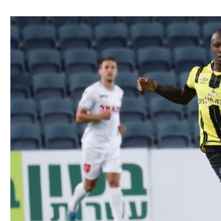
ל אביב
ליגה טורקית
תל אביב
ליגה סינית
חיפה
ליגה ברזילאית
באר שבע
ליגות נוספות
תניה
דה