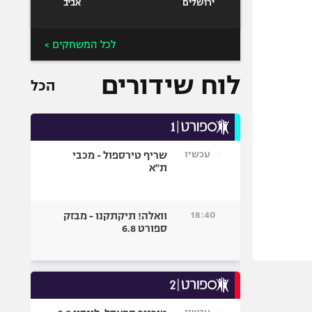
ירושלים
אביב
לכל המשחקים >
לוח שידורים
הכל
עכשיו
שריף טירספול - מכבי
ת"א
18:40
וואלה! תיקתקנו - מבזק
ספורט 6.8