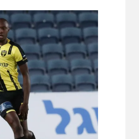
משתתפים וזוכים בפרסים
מכבי ת
הפועל 
תקנון משתתפים וזוכים בפרסים
הפועל 
תקנון עבור פעילות אלקטרה
הפועל 
תקנון עבור פעילות ספורט 1 – "מרלן"
מכבי נ
טניס
בני יהו
גיימינג E-Sports
תנאי שימוש
מדיניות פרטיות
תקנון פעילות ספורט 1
רשיון להקרנה פומבית לבית עסק
הצטרפות לחבילת הערוצים
לוח דרושים – ג'ובנט
תגיות