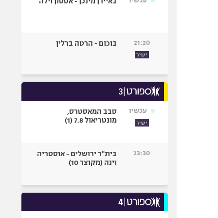
עכשיו
באיירן מינכן - אסטון וילה
21:20
בוכום - הרטה ברלין
ישיר
עכשיו
סבב המאסטרס,
מונטריאול 7.8 (1)
ישיר
23:30
בית"ר ירושלים - אוסטריה
וינה (מקוצר 10)