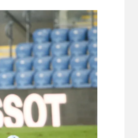
משתתפים וזוכים בפרסים
מכבי ת
הפועל 
תקנון משתתפים וזוכים בפרסים
הפועל 
תקנון עבור פעילות אלקטרה
הפועל 
תקנון עבור פעילות ספורט 1 – "מרלן"
מכבי נ
טניס
בני יהו
גיימינג E-Sports
תנאי שימוש
מדיניות פרטיות
תקנון פעילות ספורט 1
רשיון להקרנה פומבית לבית עסק
הצטרפות לחבילת הערוצים
לוח דרושים – ג'ובנט
תגיות