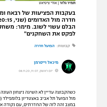
תמיר גלזר
|
אודי ציטיאט
המגזין
בעקבות הפציעות של רבאח ומלד
הבלם עשוי לשוב. מימר: משחק
לפקס את השחקנים"
קבוצות:
הפועל חדרה
מיכאל וייסרמן
יום ראשון, 11:07, 08.11.20
כשהקבוצה עדיין לא השיגה ניצחון העונה,
מול הפועל תל אביב באצטדיון בלומפילד (
הח
במצב זהה לזה של החדרתים, עם נקודה א