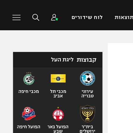
וצאות
לוח שידורים
כדורסל עולמי
ענפים נוספים
קבוצות
ליגת העל
NBA
טניס
יורוליג
כדוריד
יורוקאפ
כדורעף
שחייה
עירוני
מכבי תל
מכבי חיפה
טבריה
אביב
ג'ודו
אגרוף
ספורט אולימפי
UFC
בית"ר
הפועל באר
הפועל חיפה
ירושלים
שבע