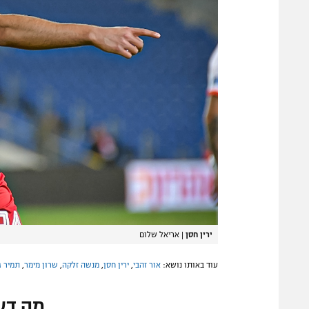
ירין חסן
|
אריאל שלום
עוד באותו נושא:
אור זהבי
,
ירין חסן
,
מנשה זלקה
,
שרון מימר
,
תמיר ג
מה דע