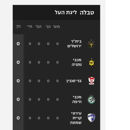
טבלה
ליגת העל
מש׳
נצ׳
הפ׳
תי׳
נק׳
בית"ר
0
0
0
0
0
ירושלים
מכבי
0
0
0
0
0
נתניה
0
0
0
0
0
בני סכנין
מכבי
0
0
0
0
0
חיפה
עירוני
0
0
0
0
0
קרית
שמונה