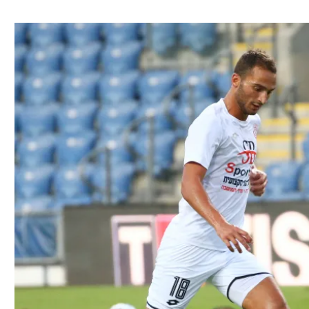
ל אביב
ליגה טורקית
תל אביב
ליגה סינית
חיפה
ליגה ברזילאית
באר שבע
ליגות נוספות
תניה
דה