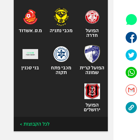
היאבקות WWE
אופניים
ספורט מוטורי
כדורמים
הפועל
מכבי נתניה
מ.ס. אשדוד
חדרה
פוטבול אמריקאי NFL
בייסבול MLB
ספורט אתגרי
ואקסטרים
הפועל קרית
מכבי פתח
בני סכנין
שמונה
תקוה
אומנויות לחימה
גיימינג E-Sports
הפועל
ירושלים
לכל הקבוצות >