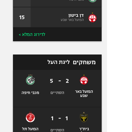
דן ביטון
15
הפועל באר שבע
לדירוג המלא >
משחקים
ליגת העל
5
-
2
הפועל באר
הסתיים
מכבי חיפה
שבע
1
-
1
בית"ר
הפועל תל
הסתיים