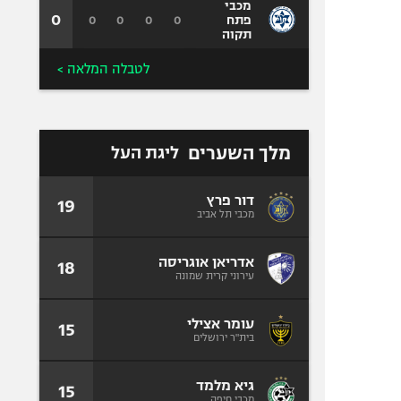
מכבי
0
0
0
0
0
פתח
תקוה
לטבלה המלאה >
מלך השערים
ליגת העל
דור פרץ
19
מכבי תל אביב
אדריאן אוגריסה
18
עירוני קרית שמונה
עומר אצילי
15
בית"ר ירושלים
גיא מלמד
15
מכבי חיפה