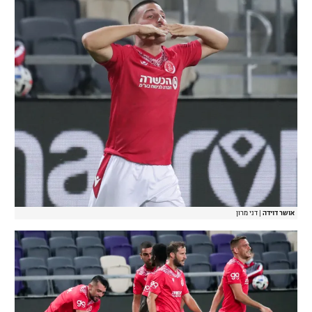
אושר דוידה
|
דני מרון