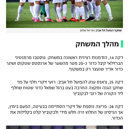
שחקני הפועל תל אביב
|
אריאל שלום
מהלך המשחק
דקה 14, הזדמנות רצינית ראשונה במשחק: גוסטבו מרמנטיני
הברזילאי קיבל כדור כ-20 מטר מהשער של ארנסטס שטקוס ושיגר
כדור אדיר שנעצר רק במשקוף.
דקה 25, צ'אנס ענק להפועל תל אביב: רועי זיקרי חלף על פני
שחקן הגנה ומקצה החרבה בעט ברגל שמאל כדור שטוח שחלף
ליד הקורה של רובי לבקוביץ'
דקה 28: פריצה נוספת של זיקרי הסתיימה בבעיטה, הפעם בימין,
אך הניסיון של החלוץ היה חלש מידי ולבקוביץ' קלט בקלילות את
הכדור.