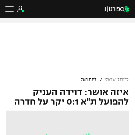
כדורגל ישראלי
ליגת העל
כדורגל עולמי
/
כדורגל ישראלי
ליגת העל
ליגה לאומית
איזה אושר: דוידה העניק
ליגת האלופות
כדורסל ישראלי
גביע הטוטו
להפועל ת"א 0:1 יקר על חדרה
ליגה אירופית
ליגת ווינר סל
ליגיונרים
כדורסל עולמי
ליגה אנגלית
ליגה לאומית
גביע המדינה
NBA
ליגה גרמנית
ענפים נוספים