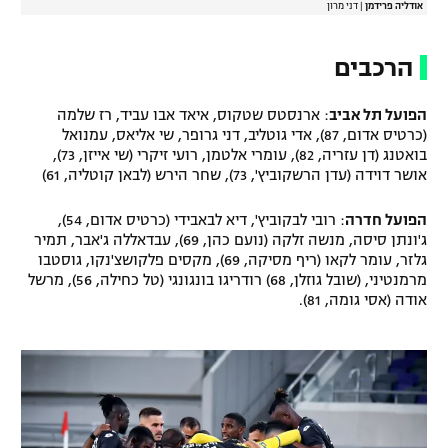
אודליה פרידמן
|
דני מרון
הרכבים
הפועל תל אביב
: ארנסטס שטקוס, איאד אבו עביד, רז שלמה
(כרטיס אדום, 87), אדי גוטליב, דני גרופר, שי אליאס, עמנואל
בואטנג (דן עזריה, 82), עומרי אלטמן, רועי זיקרי (שי אייזן, 73),
אושר דוידה (עדן הרשקוביץ', 73), שחר הירש (לבאן קוטליה, 61)
הפועל חדרה
: רובי לבקוביץ', דיא לבאבידי (כרטיס אדום, 54),
ג'ונתן סיסה, מנשה זלקה (נועם כהן, 69), עבדאללה ג'אבר, תמיר
גלזר, עומר לקאו (ריף מסיקה, 69), מקסים פלקושצ'נקו, גוסטבו
מרמנטיני, (שובל גוזלן, 68) רודריגו בונגונגי (טל כחילה, 56), מרשל
אודה (אסי גומה, 81).