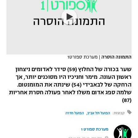
כדורסל נשים
נבחרת ישראל
יורוליג
ליגה ספרדית
טניס
VOD
מכבי תל אביב
מכבי חיפה
יורוקאפ
ליגה איטלקית
כדוריד
הפועל חולון
בית"ר ירושלים
רץ ברשת
ליגה צרפתית
כדורעף
הפועל ירושלים
מכבי תל אביב
התמונה הוסרה
|
מערכת ספורט1
ליגה הולנדית
שחייה
תוצאות
דני אבדיה
הפועל תל אביב
שער בכורה של החלוץ (59) סידר לאדומים ניצחון
ליגה טורקית
ראשון העונה. מימר וחניכיו היו מסוכנים יותר, אך
ג'ודו
הפועל חיפה
לוח שידורים
הרחקה של לבאבידי (54) שינתה את המומנטום.
ליגה סינית
אגרוף
שלמה ספג אדום משלו לאחר פעולה חסרת אחריות
הפועל באר שבע
(87)
ליגה ברזילאית
ברחבה
ספורט אולימפי
מכבי נתניה
קבוצות:
הפועל תל אביב
הפועל חדרה
ליגות נוספות
UFC
"מעל הליגה" – פודקאסט
בני יהודה
מערכת ספורט 1
היאבקות WWE