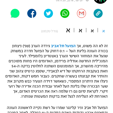
יום שני, 22:18, 09.11.20
"מחצית בשכונה" – פודקאסט
אופניים
ספורט מוטורי
משתתפים וזוכים בפרסים
א
א
א
א
(גודל טקסט)
כדורמים
תקנון משתתפים וזוכים בפרסים
טניס
זה לא הה פשוט, אך
הפועל תל אביב
גירדה הערב (שני) ניצחון
פוטבול אמריקאי NFL
תקנון עבור פעילות אלקטרה
בכורה העונה בליגת העל – 0:1 דחוק על הפועל חדרה במשחק
שנעל את המחזור השישי ונערך באצטדיון בלומפילד. לעיני
גיימינג E-Sports
בייסבול MLB
המנכ"לית החדשה אודליה פרידמן, האדומים היו פחות מסוכנים
תקנון עבור פעילות ספורט 1 – "מרלן"
מהיריבה מהשרון, אך המומנטום השתנה לחלוטין בדקה ה-54
ספורט אתגרי ואקסטרים
וזאת בעקבות הרחקתו של דיא לבאבידי, שספג כרטיס צהוב שני
תנאי שימוש
והותיר את קבוצתו בעשרה שחקנים. כעבור חמש דקות, האדומים
ניצלו את היתרון המספרי, כשאושר דוידה הצעיר כבש מקרוב את
אומנויות לחימה
שער הבכורה שלו בליגת העל לאחר עבודת הכנה אדירה של רועי
זיקרי. לקראת סיום גם רז שלמה ראה את הכרטיס האדום, אך
מדיניות פרטיות
גיימינג E-Sports
האורחת לא הצליחה לנצל זאת בדקות המעטות שנותרו.
תקנון פעילות ספורט 1
הפועל תל אביב וניר קלינגר שמרו על רשת נקייה לראשונה העונה
ובמאזנם ארבע נקודות כשהם במקום ה-11 בטבלה. לאחר הפגרה