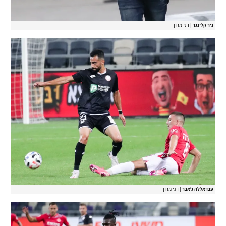
ניר קלינגר
|
דני מרון
עבדאללה ג'אבר
|
דני מרון