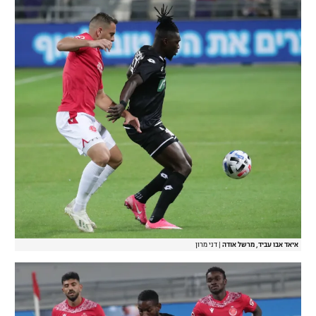
איאד אבו עביד, מרשל אודה
|
דני מרון