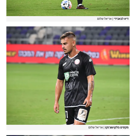
דיא לבאבידי
|
אריאל שלום
מקסים פלקושצ'נקו
|
אריאל שלום