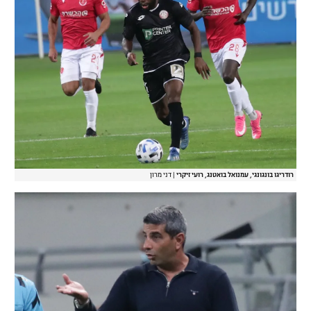
רודריגו בונגונגי, עמנואל בואטנג, רועי זיקרי
|
דני מרון