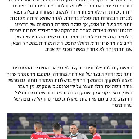
האדומים יפגשו את מכבי פ"ת ויקוו לחבר שני ניצחונות רצופים.
רשיון להקרנה פומבית לבית עסק
חדרה, שנותרה ללא ניצחון וירדה למקום האחרון בטבלה, תצא
לפגרת הנבחרות מתוסכלת במיוחד, לאחר שהיא הייתה מסוכנת
הצטרפות לחבילת הערוצים
יותר מהפועל תל אביב, אך סבלה מסדרת החמצות של רודריגו
בונגונגי ומרשל אודה. לאחר ההרחקה של לבאבידי ולמרות סריית
חילופים התקפיים של שרון מימר, הרוח יצאה מהמפרשים של
לוח דרושים – ג'ובנט
הקבוצה מהשרון והיא תיאלץ לחפש את הנקודות במשחק הבא,
שם תמתין לה לא אחרת מאשר מכבי תל אביב.
תגיות
המגזין
המשחק בבלומפילד נפתח בקצב לא רע, אך המצבים המסוכנים
יותר נפלו דווקא בצד של האורחת מחדרה. גוסטבו מרמנטיני שיגר
פצצה למשקוף ובהמשך החמיץ ברשלנות מעמדה נוחה. גם מרשל
אודה ניסה את מזלו ונעצר על ידי ארנסטס שטקוס. מן העבר
השני, רועי זיקרי עקף שחקן הגנה ובעט כדור שטוח שהתגלגל
החוצה. 0:0 בתום 45 דקות שקולות, עם יתרון קל לקבוצה של
שרון מימר.