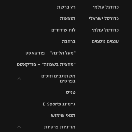
כדורגל עולמי
רץ ברשת
ליגת העל
כדורסל ישראלי
תוצאות
ליגת
ליגה לאומית
האלופות
כדורסל עולמי
לוח שידורים
ליגת ווינר
סל
גביע הטוטו
ענפים נוספים
ברחבה
ליגה
NBA
אירופית
"מעל הליגה" – פודקאסט
ליגה לאומית
ליגיונרים
טניס
יורוליג
ליגה אנגלית
"מחצית בשכונה" – פודקאסט
כדורסל נשים
גביע המדינה
כדוריד
יורוקאפ
ליגה גרמנית
משתתפים וזוכים
בפרסים
מכבי תל
נבחרת
כדורעף
אביב
ישראל
ליגה
טניס
ספרדית
תקנון משתתפים
שחייה
הפועל חולון
מכבי חיפה
וזוכים בפרסים
גיימינג E-Sports
ליגה
איטלקית
ג'ודו
הפועל
בית"ר
תנאי שימוש
תקנון עבור פעילות
ירושלים
ירושלים
אלקטרה
מדיניות פרטיות
ליגה
אגרוף