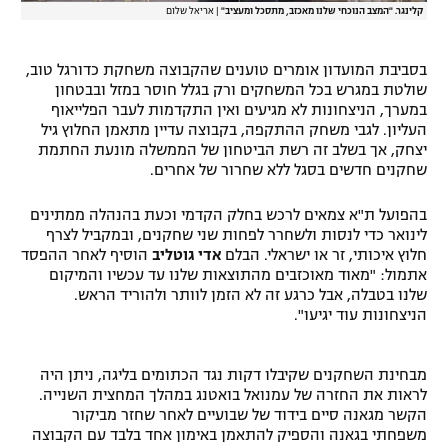
קלינגר. "המצב הנוכחי שלנו מאכזב, מתסכל ומעציב"
|
אריאל שלום
בסביבת המועדון אומרים טוענים שהקבוצה משחקת כדורגל טוב,
שולטת במגרש בכל המשחקים ורק בגלל חוסר במזל ובבטחון
במערך, הניצחונות לא מגיעים ואין התקדמות לעבר הפלייאוף
העליון. לגבי משחק ההתקפה, בקבוצה עדיין מתאמן החלוץ גיל
יצחק, אך בשלב זה רשת הביטחון של הממשלה מונעת החתמת
שחקנים חדשים בסגל ללא שחרור של אחרים.
בהפועל ת"א צמאים לרכש בחלק הקדמי וכעת בהנהלה ממתינים
לינואר כדי לנסות ולשחרר לפחות שני שחקנים, ובמקביל לצרף
חלוץ איכותי, זר או ישראלי. הבלם
אדי גוטליב
הוסיף לאחר ההפסד
אתמול: "מאוד מאוכזבים מהתוצאות שלנו עד עכשיו והמיקום
שלנו בטבלה, אבל כרגע זה לא הזמן לוותר ולהוריד הראש.
הניצחונות עוד יגיעו".
מבחינת השחקנים שקיבלו דקות נגד הכתומים בליגה, ניתן היה
לראות את החזרה של עמנואל בואטנג במהלך המחצית השנייה.
הקשר מגאנה סיים בידוד של שבועיים לאחר שחזר מביקור
משפחתי בגאנה והספיק להתאמן באימון אחד בלבד עם הקבוצה