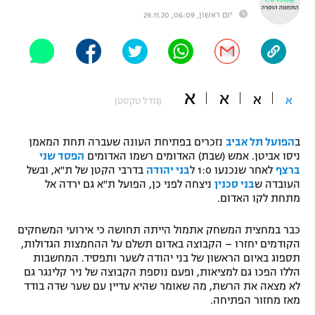
יום ראשון, 06:09, 29.11.20
"מחצית בשכונה" – פודקאסט
אופניים
ספורט מוטורי
משתתפים וזוכים בפרסים
א
א
כדורמים
א
א
(גודל טקסט)
תקנון משתתפים וזוכים בפרסים
טניס
פוטבול אמריקאי NFL
תקנון עבור פעילות אלקטרה
ב
הפועל תל אביב
נזכרים בפתיחת העונה שעברה תחת המאמן
ניסו אביטן. אמש (שבת) האדומים רשמו האדומים
הפסד שני
גיימינג E-Sports
בייסבול MLB
ברצף
לאחר שנכנעו 1:0 ל
בני יהודה
בדרבי הקטן של ת"א, ובשל
תקנון עבור פעילות ספורט 1 – "מרלן"
העובדה ש
בני סכנין
ניצחה לפני כן, הפועל ת"א גם ירדה אל
ספורט אתגרי ואקסטרים
מתחת לקו האדום.
תנאי שימוש
כבר במחצית המשחק אתמול הייתה תחושה כי אירועי המשחקים
אומנויות לחימה
הקודמים יחזרו – הקבוצה באדום תשלם על ההחמצות הגדולות,
מדיניות פרטיות
תספוג באיום הראשון של בני יהודה לשער ותפסיד. המחשבות
גיימינג E-Sports
הללו הפכו גם למציאות, ופעם נוספת הקבוצה של ניר קלינגר גם
לא מצאה את הרשת, מה שאומר שהיא עדיין עם שער שדה בודד
תקנון פעילות ספורט 1
מאז מחזור הפתיחה.