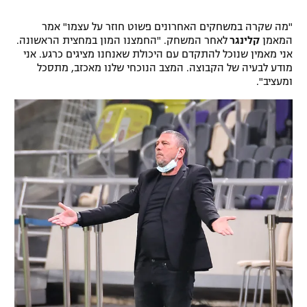
רשיון להקרנה פומבית לבית עסק
"מה שקרה במשחקים האחרונים פשוט חוזר על עצמו" אמר
המאמן
קלינגר
לאחר המשחק. "החמצנו המון במחצית הראשונה.
הצטרפות לחבילת הערוצים
אני מאמין שנוכל להתקדם עם היכולת שאנחנו מציגים כרגע. אני
מודע לבעיה של הקבוצה. המצב הנוכחי שלנו מאכזב, מתסכל
ומעציב".
לוח דרושים – ג'ובנט
תגיות
המגזין