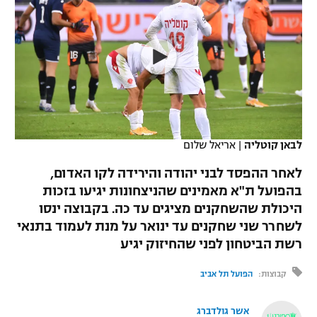
כדורסל נשים
נבחרת ישראל
יורוליג
ליגה ספרדית
טניס
VOD
מכבי תל אביב
מכבי חיפה
יורוקאפ
ליגה איטלקית
כדוריד
הפועל חולון
בית"ר ירושלים
רץ ברשת
ליגה צרפתית
כדורעף
הפועל ירושלים
מכבי תל אביב
ליגה הולנדית
שחייה
תוצאות
לבאן קוטליה
|
אריאל שלום
דני אבדיה
הפועל תל אביב
ליגה טורקית
לאחר ההפסד לבני יהודה והירידה לקו האדום,
ג'ודו
הפועל חיפה
בהפועל ת"א מאמינים שהניצחונות יגיעו בזכות
לוח שידורים
ליגה סינית
היכולת שהשחקנים מציגים עד כה. בקבוצה ינסו
אגרוף
הפועל באר שבע
לשחרר שני שחקנים עד ינואר על מנת לעמוד בתנאי
ליגה ברזילאית
ברחבה
רשת הביטחון לפני שהחיזוק יגיע
ספורט אולימפי
מכבי נתניה
ליגות נוספות
קבוצות:
הפועל תל אביב
UFC
"מעל הליגה" – פודקאסט
בני יהודה
אשר גולדברג
היאבקות WWE