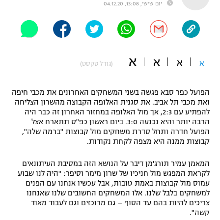
יום שישי, 13:08, 04.12.20
"מחצית בשכונה" – פודקאסט
אופניים
ספורט מוטורי
משתתפים וזוכים בפרסים
א
א
א
א
(גודל טקסט)
כדורמים
תקנון משתתפים וזוכים בפרסים
טניס
פוטבול אמריקאי NFL
הפועל כפר סבא פגשה בשני המשחקים האחרונים את מכבי חיפה
תקנון עבור פעילות אלקטרה
ואת מכבי תל אביב. את סגנית האלופה הקבוצה מהשרון הצליחה
להפתיע עם 2:3, אך מול האלופה במחזור האחרון זה כבר היה
גיימינג E-Sports
בייסבול MLB
הרבה יותר והיא נכנעה 3:0. ביום ראשון כפ"ס תתארח אצל
תקנון עבור פעילות ספורט 1 – "מרלן"
הפועל חדרה ותחל סדרת משחקים מול קבוצות "ברמה שלה",
ספורט אתגרי ואקסטרים
קבוצות ממנה היא מצפה לקחת נקודות.
תנאי שימוש
אומנויות לחימה
המאמן עמיר תורג'מן דיבר על הנושא הזה במסיבת העיתונאים
לקראת המפגש מול חניכיו של שרון מימר וסיפר: "היה לנו שבוע
מדיניות פרטיות
עמוס מול קבוצות באמת טובות, אבל עכשיו אנחנו עם הפנים
גיימינג E-Sports
למשחקים בלבל שלנו. אלו המשחקים החשובים שלנו שאנחנו
צריכים להיות בהם עד הסוף – גם מרוכזים וגם לעבוד מאוד
תקנון פעילות ספורט 1
קשה".