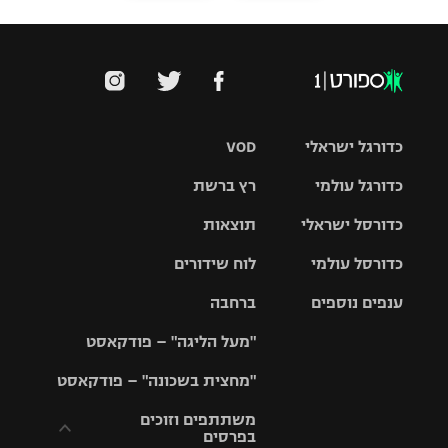
כדורגל ישראלי
VOD
כדורגל עולמי
רץ ברשת
ליגת העל
כדורסל ישראלי
תוצאות
ליגת
ליגה לאומית
האלופות
כדורסל עולמי
לוח שידורים
ליגת ווינר
סל
גביע הטוטו
ענפים נוספים
ברחבה
ליגה
NBA
אירופית
"מעל הליגה" – פודקאסט
ליגה לאומית
ליגיונרים
טניס
יורוליג
ליגה אנגלית
"מחצית בשכונה" – פודקאסט
כדורסל נשים
גביע המדינה
כדוריד
יורוקאפ
ליגה גרמנית
משתתפים וזוכים
בפרסים
מכבי תל
נבחרת