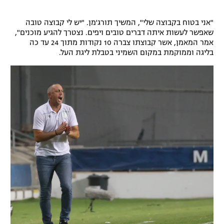
רשיון להקרנה פומבית לבית עסק
"אני בטוח בקבוצה שלי", המשיך תורג'מן. "יש לי קבוצה טובה
שאפשר לעשות איתה דברים טובים ויפים. נצטרך להגיע מוכנים",
הצטרפות לחבילת הערוצים
אמר המאמן, אשר קבוצתו צברה 10 נקודות מתוך 24 עד כה
בליגה וממוקמת במקום השמיני בטבלת ליגת העל.
לוח דרושים – ג'ובנט
תגיות
המגזין