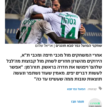
כדורסל נשים
נבחרת ישראל
יורוליג
ליגה ספרדית
טניס
VOD
מכבי תל אביב
מכבי חיפה
יורוקאפ
ליגה איטלקית
כדוריד
הפועל חולון
בית"ר ירושלים
רץ ברשת
ליגה צרפתית
כדורעף
הפועל ירושלים
מכבי תל אביב
ליגה הולנדית
שחקני הפועל כפר סבא חוגגים
|
אריאל שלום
שחייה
תוצאות
דני אבדיה
הפועל תל אביב
אחרי המשחקים מול מכבי חיפה ומכבי ת"א,
ליגה טורקית
ג'ודו
הירוקים מהשרון חוזרים לשחק מול קבוצות מה'לבל
הפועל חיפה
לוח שידורים
שלהם' ויפגשו את חדרה בראשון. תורג'מן: "אפשר
ליגה סינית
אגרוף
לעשות דברים יפים. מאמין שעוד נשתפר ונעשה
הפועל באר שבע
תוצאות טובות ממה שעשינו עד כה"
ליגה ברזילאית
ברחבה
ספורט אולימפי
מכבי נתניה
קבוצות:
הפועל כפר סבא
ליגות נוספות
UFC
"מעל הליגה" – פודקאסט
בני יהודה
תומר חבז
היאבקות WWE