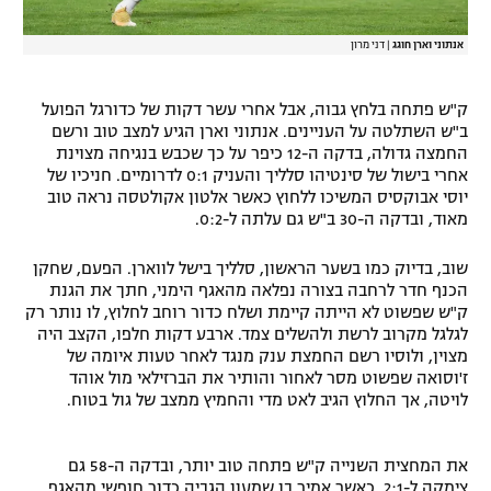
אנתוני וארן חוגג
|
דני מרון
ק"ש פתחה בלחץ גבוה, אבל אחרי עשר דקות של כדורגל הפועל
ב"ש השתלטה על העניינים. אנתוני וארן הגיע למצב טוב ורשם
החמצה גדולה, בדקה ה-12 כיפר על כך שכבש בנגיחה מצוינת
אחרי בישול של סינטיהו סלליך והעניק 0:1 לדרומיים. חניכיו של
יוסי אבוקסיס המשיכו ללחוץ כאשר אלטון אקולטסה נראה טוב
מאוד, ובדקה ה-30 ב"ש גם עלתה ל-0:2.
שוב, בדיוק כמו בשער הראשון, סלליך בישל לווארן. הפעם, שחקן
הכנף חדר לרחבה בצורה נפלאה מהאגף הימני, חתך את הגנת
ק"ש שפשוט לא הייתה קיימת ושלח כדור רוחב לחלוץ, לו נותר רק
לגלגל מקרוב לרשת ולהשלים צמד. ארבע דקות חלפו, הקצב היה
מצוין, ולוסיו רשם החמצת ענק מנגד לאחר טעות איומה של
ז'וסואה שפשוט מסר לאחור והותיר את הברזילאי מול אוהד
לויטה, אך החלוץ הגיב לאט מדי והחמיץ ממצב של גול בטוח.
את המחצית השנייה ק"ש פתחה טוב יותר, ובדקה ה-58 גם
צימקה ל-2:1, כאשר אמיר בן שמעון הגביה כדור חופשי מהאגף