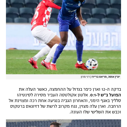
יוג'ין אנסה, מריאנו בריירו
|
דני מרון
בדקה ה-12 וארן כיפר בגדול על ההחמצה, כאשר העלה את
הפועל ב"ש ל-0:1
. אלטון אקולטסה העביר מסירה לסינטיהו
סלליך באגף הימני, והאחרון הגביה בנגיעה אחת רכה ומצוינת אל
הרחבה. וארן עלה מצוין, נגח מקרוב לרשת של דזיוגאס ברטקוס
וכבש את השלישי שלו העונה.