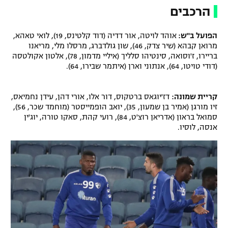
הרכבים
הפועל ב"ש:
אוהד לויטה, אור דדיה (דוד קלטינס, 19), לואי טאהא,
מרואן קבהא (שיר צדק, 46), שון גולדברג, מרסלו מלי, מריאנו
בריירו, ז'וסואה, סינטיהו סלליך (איליי מדמון, 78), אלטון אקולטסה
(דודי טויטו, 64), אנתוני וארן (איתמר שבירו, 64).
קריית שמונה:
דז'יוגאס ברטקוס, דור אלו, אורי דהן, עידן נחמיאס,
זיו מורגן (אמיר בן שמעון, 35), יואב הופמייסטר (מוחמד שכר, 56),
סמואל בראון (אדריאן רוצ'ט, 84), רועי קהת, סאקו טורה, יוג'ין
אנסה, לוסיו.