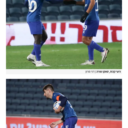
רועי קהת, סאקו טורה
|
דני מרון