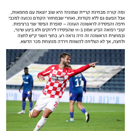
רשיון להקרנה פומבית לבית עסק
ומה קורה מבחינת קריית שמונה? היא שוב יוצאת עם מחמאות,
אבל הפעם גם ללא נקודות, ואחרי שבמחזור הקודם נכנעה למכבי
הצטרפות לחבילת הערוצים
חיפה והפסידה לראשונה העונה – סופרת הפסד שני ברציפות.
קובי רפואה הביע אמון ב-11 שהפסידו לירוקים ולא ביצע שינוי,
לוח דרושים – ג'ובנט
ובמחצית הראשונה זה היה נראה רע. בחצי השני ק"ש לחצה
ולחצה, אך לא הצליחה להשוות וירדה מנוצחת מכר הדשא.
תגיות
המגזין