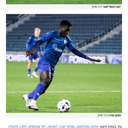
יואב הופמייסטר
|
דני מרון
סאקו טורה
|
דני מרון
עוד באותו נושא:
אלטון אקולטסה
,
אנתוני וארן
,
ז'וסואה
,
יוסי אבוקסיס
,
לוסיו
,
סינטיהו