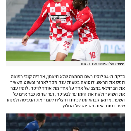
סינטיהו סלליך, אנתוני וארן
|
דני מרון
בדקה ה-34 לוסיו רשם החמצה שלא תיאמן, אחריה קובי רפואה
תפס את הראש. ז'וסואה בטעות ענק מסר לאחור ופשוט השאיר
את הברזילאי במצב של אחד על אחד מול אוהד לויטה. לוסיו עבר
את השוער ולקח את הזמן עד לבעיטה, ועד שהוא כבר איים על
השער, מרואן קבהא עט לכיוונו והצליח לסגור את הבעיטה ולמנוע
שער בטוח. איזה פספוס של החלוץ.