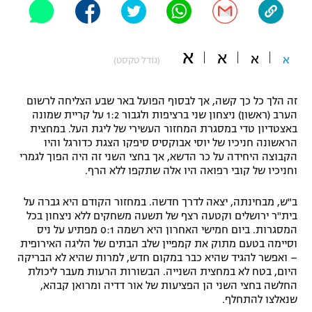
"מחצית בשכונה" – פודקאסט
אופניים
א
א
א
א
(גודל טקסט)
ספורט מוטורי
משתתפים וזוכים בפרסים
כדורמים
זה הלך כל כך קשה, אך לבסוף הפועל באר שבע הצליחה לרשום
תקנון משתתפים וזוכים בפרסים
טניס
הערב (ראשון) ניצחון שני ברציפות ולגבור 1:2 על קריית שמונה
פוטבול אמריקאי NFL
באצטדיון טדי במסגרת המחזור העשירי של ליגת העל. במחצית
תקנון עבור פעילות אלקטרה
הראשונה חניכיו של יוסי אבוקסיס סיפקו הצגת כדורגל והיו
הקבוצה היחידה על כר הדשא, אך בחצי השני זה היה הפוך לגמרי
גיימינג E-Sports
בייסבול MLB
וחניכיו של קובי רפואה היו אלה שתקפו ללא הרף.
תקנון עבור פעילות ספורט 1 – "מרלן"
ספורט אתגרי ואקסטרים
ב"ש, מבחינתה, יצאה לדרך חדשה. במחזור הקודם היא גברה על
תנאי שימוש
בית"ר ירושלים וקטעה רצף של תשעה משחקים ללא ניצחון בכל
אומנויות לחימה
המסגרות. ביום חמישי האחרון היא רשמה 0:1 מפתיע על ניס
וסיימה בטעם מתוק את קמפיין שלב הבתים של הליגה האירופית
מדיניות פרטיות
– ואפשר להגיד שהיא כבר במקום חדש, למרות שהיא לא הבריקה
גיימינג E-Sports
היום, בטח לא במחצית השנייה. הבשורות הרעות מעבר ליכולת
החלשה בחצי השני הן הפציעות של אור דדיה ומרואן קבהא,
תקנון פעילות ספורט 1
שנאלצו להתחלף.