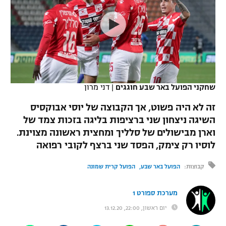
כדורסל נשים
נבחרת ישראל
יורוליג
ליגה ספרדית
טניס
VOD
מכבי תל אביב
מכבי חיפה
יורוקאפ
ליגה איטלקית
כדוריד
הפועל חולון
בית"ר ירושלים
רץ ברשת
ליגה צרפתית
כדורעף
הפועל ירושלים
מכבי תל אביב
שחקני הפועל באר שבע חוגגים
|
דני מרון
ליגה הולנדית
שחייה
תוצאות
דני אבדיה
זה לא היה פשוט, אך הקבוצה של יוסי אבוקסיס
הפועל תל אביב
השיגה ניצחון שני ברציפות בליגה בזכות צמד של
ליגה טורקית
ג'ודו
וארן מבישולים של סלליך ומחצית ראשונה מצוינת.
הפועל חיפה
לוח שידורים
ליגה סינית
לוסיו רק צימק, הפסד שני ברצף לקובי רפואה
אגרוף
הפועל באר שבע
קבוצות:
הפועל באר שבע
הפועל קרית שמונה
ליגה ברזילאית
ברחבה
ספורט אולימפי
מכבי נתניה
ליגות נוספות
מערכת ספורט 1
UFC
"מעל הליגה" – פודקאסט
בני יהודה
יום ראשון, 22:00, 13.12.20
היאבקות WWE