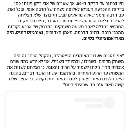
i
היו בפיגור עד הדקה ה-89, אך שערים של אבי ריקן ויונתן כהן
l
n
רשיון להקרנה פומבית לבית עסק
בדקות ההכרעה העניקו לאלופה ניצחון של הרבה אופי, ובכל זאת,
o
d
עם הרבה סימני שאלה מדאיגים סביב הקבוצה שלא מצליחה
g
o
להרשים בליגת הבורסה לניירות ערך העונה, וניצבת במקום
הצטרפות לחבילת הערוצים
w
החמישי בטבלה לאחר תשעה משחקים, במרחק של ארבע נקודות
.
ממכבי חיפה. בתום הדרמה, מאמן הצהובים,
גאורגיוס דוניס, היה
לוח דרושים – ג'ובנט
מאוד אמוציונלי בסיום.
תגיות
"אני מסכים שעבור האוהדים הנייטרלים, והקהל הרחב זה היה
משחק מדהים. בשבילנו, ובמיוחד בשבילי, אני לא יודע כמה שנים
המגזין
איבדתי מחיי. ניסינו לשמור על הרוח והאופי, כי הצלחנו לשנות את
המשחק עד הרגע האחרון. בהתקפה עשינו הרבה דברים, בהגנה
היינו חלשים מאוד. נצטרך לעבוד מאוד חזק וקשה, כי המצב שלנו
קשה מאוד ע"פ מה שראיתי היום"