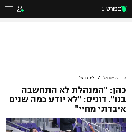
כדורגל ישראלי
ליגת העל
כדורגל עולמי
/
כדורגל ישראלי
ליגת העל
ליגה לאומית
כהן: "המנהלת לא התחשבה
ליגת האלופות
כדורסל ישראלי
גביע הטוטו
בנו". דוניס: "לא יודע כמה שנים
ליגה אירופית
איבדתי מחיי"
ליגת ווינר סל
ליגיונרים
כדורסל עולמי
ליגה אנגלית
ליגה לאומית
גביע המדינה
NBA
ליגה גרמנית
ענפים נוספים