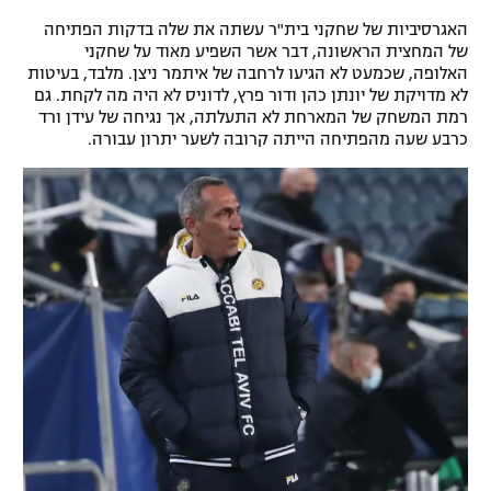
רשיון להקרנה פומבית לבית עסק
האגרסיביות של שחקני בית"ר עשתה את שלה בדקות הפתיחה
של המחצית הראשונה, דבר אשר השפיע מאוד על שחקני
האלופה, שכמעט לא הגיעו לרחבה של איתמר ניצן. מלבד, בעיטות
הצטרפות לחבילת הערוצים
לא מדויקת של יונתן כהן ודור פרץ, לדוניס לא היה מה לקחת. גם
רמת המשחק של המארחת לא התעלתה, אך נגיחה של עידן ורד
לוח דרושים – ג'ובנט
כרבע שעה מהפתיחה הייתה קרובה לשער יתרון עבורה.
תגיות
המגזין