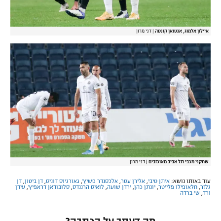
איילון אלמוג, אנטואן קונטה
|
דני מרון
שחקני מכבי תל אביב מאוכזבים
|
דני מרון
עוד באותו נושא:
איתן טיבי
,
אלירן עטר
,
אלכסנדר פשיץ'
,
גאורגיוס דוניס
,
דן ביטון
,
דן
גלזר
,
חלאופילו פלייטר
,
יונתן כהן
,
ירדן שועה
,
לואיס הרננדס
,
סלובודאן דראפיץ'
,
עידן
ורד
,
שי ברדה
מה דעתך על הכתבה?