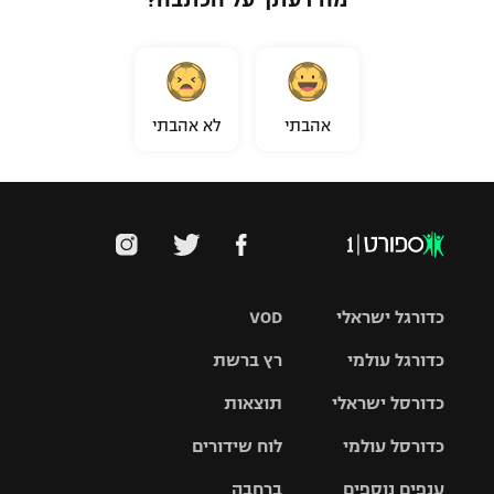
אהבתי
לא אהבתי
כדורגל ישראלי
VOD
כדורגל עולמי
רץ ברשת
ליגת העל
כדורסל ישראלי
תוצאות
ליגת
ליגה לאומית
האלופות
כדורסל עולמי
לוח שידורים
ליגת ווינר
סל
גביע הטוטו
ענפים נוספים
ברחבה
ליגה