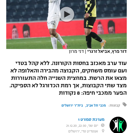
כדורסל נשים
נבחרת ישראל
יורוליג
ליגה ספרדית
טניס
VOD
מכבי תל אביב
מכבי חיפה
יורוקאפ
ליגה איטלקית
כדוריד
הפועל חולון
בית"ר ירושלים
רץ ברשת
ליגה צרפתית
כדורעף
הפועל ירושלים
מכבי תל אביב
דור פרץ, אביאל זרגרי
|
דני מרון
ליגה הולנדית
שחייה
תוצאות
דני אבדיה
עוד ערב מאכזב בחסות הקורונה. ללא קהל בטדי
הפועל תל אביב
ועם עומס משחקים, הקבוצה מהבירה והאלופה לא
ליגה טורקית
ג'ודו
מצאו את הרשת. במחצית השנייה חלה התעוררות
הפועל חיפה
לוח שידורים
ליגה סינית
מצד שתי הקבוצות, אך רמת הכדורגל לא הספיקה.
אגרוף
הפער ממכבי חיפה: 8 נקודות
הפועל באר שבע
ליגה ברזילאית
ברחבה
ספורט אולימפי
קבוצות:
מכבי תל אביב
בית"ר ירושלים
מכבי נתניה
ליגות נוספות
UFC
מערכת ספורט 1
"מעל הליגה" – פודקאסט
בני יהודה
יום שני, 22:30, 21.12.20
היאבקות WWE
אצטדיון טדי, ירושלים