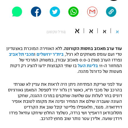
"מחצית בשכונה" – פודקאסט
אופניים
ספורט מוטורי
משתתפים וזוכים בפרסים
א
א
א
א
(גודל טקסט)
כדורמים
תקנון משתתפים וזוכים בפרסים
טניס
עוד ערב מאכזב בחסות הקורונה.
ללא האווירה המוכרת באצטדיון
פוטבול אמריקאי NFL
טדי ועם עומס משחקים לא רגיל,
בית"ר ירושלים
ו
מכבי תל אביב
תקנון עבור פעילות אלקטרה
נפרדו הערב (שני) ב-0:0 מאכזב עבורן, במשחק המרכזי של
גיימינג E-Sports
המחזור ה-11
בליגת העל
בו שתי הקבוצות ידעו להציג רק דקות
בייסבול MLB
תקנון עבור פעילות ספורט 1 – "מרלן"
מעטות של כדורגל מהנה.
ספורט אתגרי ואקסטרים
עוד לפני שריקת הפתיחה ניתן היה לראות את עניין לא שגרתי
תנאי שימוש
בהרכב של מכבי ת"א, כאשר דן גלזר ירד לספסל. המאמן גאורגיוס
אומנויות לחימה
דוניס בחר לעלות עם שלושה שחקנים במרכז ההגנה, שחקן
העונה שעברה שילם את המחיר ופינה את מקומו לטובת אופיר
מדיניות פרטיות
דוידזאדה. מנגד, חלאופילו פלייטר קיבל שוב את הקרדיט
גיימינג E-Sports
מסלובודאן דראפיץ' ושי ברדה, כשלצד החלוץ שיחקו עוזיאל פרדו
וירדן שועה. אלירן עטר נותר שוב מחוץ להרכב.
תקנון פעילות ספורט 1