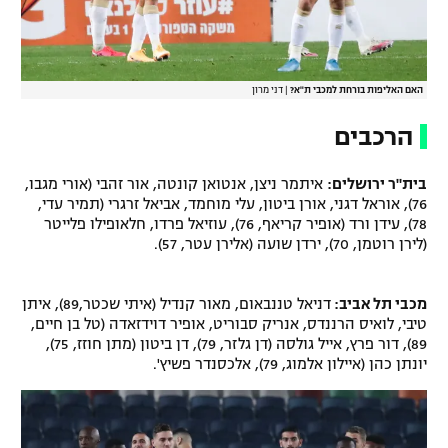
האם האליפות בורחת למכבי ת"א?
|
דני מרון
הרכבים
בית"ר ירושלים:
איתמר ניצן, אנטואן קונטה, אור זהבי (אורי מגבו,
76), אוראל דגני, אורן ביטון, עלי מוחמד, אביאל זרגרי (תמיר עדי,
78), עידן ורד (אופיר קריאף, 76), עוזיאל פרדו, חלאופילו פלייטר
(לירן רוטמן, 70), ירדן שועה (אלירן עטר, 57).
מכבי תל אביב:
דניאל טננבאום, מאור קנדיל (איתי שכטר,89), איתן
טיבי, לואיס הרננדס, אנריק סבוריט, אופיר דוידזאדה (טל בן חיים,
89), דור פרץ, אייל גולסה (דן גלזר, 79), דן ביטון (מתן חוזז, 75),
יונתן כהן (איילון אלמוג, 79), אלכסנדר פשיץ'.