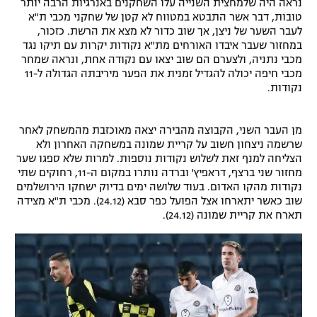
נראה היה שלמחצית השנייה עלו השחקנים באנרגיות הרבה יותר
טובות, דבר אשר התבטא במטווח לא קטן של שחקני מכבי ת"א
לעבר השער של ניצן, אך שוב כדור לא מצא את הרשת. כזכור,
במחזור שעבר איבדו האורחים מת"א נקודות יקרות עם תיקו נגד
מכבי נתניה, ולצערם הם שוב יצאו עם נקודה אחת, ונראה שמחר
מכבי חיפה יכולה להגדיל זמנית את הפער מיריבתה הגדולה ל-11
נקודות.
מן העבר השני, הקבוצה מהבירה יצאה מאוכזבת מהמשחק לאחר
שרשמה ניצחון חשוב על קריית שמונה במשחקה האחרון ולא
הצליחה למנף זאת לשלוש נקודות נוספות. למרות שלא ספגו שער
מחזור שני ברצף, דראפיץ' וברדה נותרו במקום ה-11, רחוקים שתי
נקודות מהקו האדום. בעוד שלושה ימים בדיוק ישחקו הירושלמים
שוב כאשר יתארחו אצל הפועל כפר סבא (24.12). מכבי ת"א מצידה
תארח את קריית שמונה (24.12).