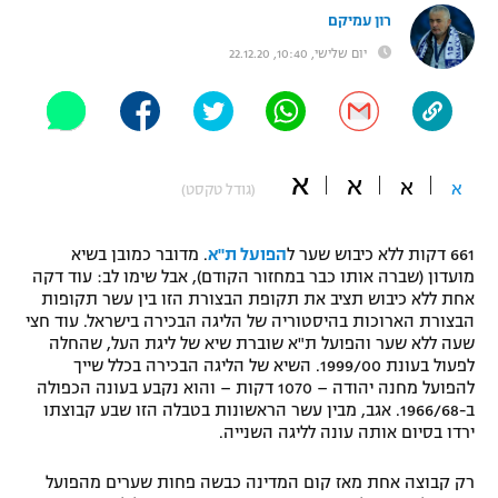
רון עמיקם
"מחצית בשכונה" – פודקאסט
אופניים
יום שלישי, 10:40, 22.12.20
ספורט מוטורי
משתתפים וזוכים בפרסים
כדורמים
תקנון משתתפים וזוכים בפרסים
א
טניס
א
א
א
(גודל טקסט)
פוטבול אמריקאי NFL
תקנון עבור פעילות אלקטרה
גיימינג E-Sports
661 דקות ללא כיבוש שער ל
הפועל ת"א
. מדובר כמובן בשיא
בייסבול MLB
תקנון עבור פעילות ספורט 1 – "מרלן"
מועדון (שברה אותו כבר במחזור הקודם), אבל שימו לב: עוד דקה
אחת ללא כיבוש תציב את תקופת הבצורת הזו בין עשר תקופות
ספורט אתגרי ואקסטרים
הבצורת הארוכות בהיסטוריה של הליגה הבכירה בישראל. עוד חצי
תנאי שימוש
שעה ללא שער והפועל ת"א שוברת שיא של ליגת העל, שהחלה
אומנויות לחימה
לפעול בעונת 1999/00. השיא של הליגה הבכירה בכלל שייך
להפועל מחנה יהודה – 1070 דקות – והוא נקבע בעונה הכפולה
מדיניות פרטיות
ב-1966/68. אגב, מבין עשר הראשונות בטבלה הזו שבע קבוצתו
גיימינג E-Sports
ירדו בסיום אותה עונה לליגה השנייה.
תקנון פעילות ספורט 1
רק קבוצה אחת מאז קום המדינה כבשה פחות שערים מהפועל