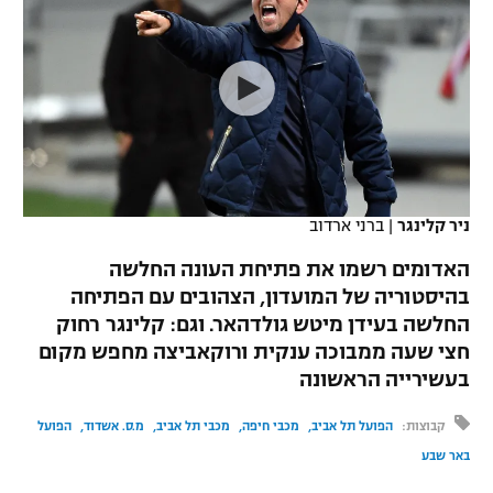
כדורסל נשים
נבחרת ישראל
יורוליג
ליגה ספרדית
טניס
VOD
מכבי תל אביב
מכבי חיפה
יורוקאפ
ליגה איטלקית
כדוריד
הפועל חולון
בית"ר ירושלים
רץ ברשת
ליגה צרפתית
כדורעף
הפועל ירושלים
מכבי תל אביב
ליגה הולנדית
שחייה
תוצאות
ניר קלינגר
|
ברני ארדוב
דני אבדיה
הפועל תל אביב
ליגה טורקית
האדומים רשמו את פתיחת העונה החלשה
ג'ודו
הפועל חיפה
בהיסטוריה של המועדון, הצהובים עם הפתיחה
לוח שידורים
ליגה סינית
החלשה בעידן מיטש גולדהאר. וגם: קלינגר רחוק
אגרוף
הפועל באר שבע
חצי שעה ממבוכה ענקית ורוקאביצה מחפש מקום
ליגה ברזילאית
ברחבה
בעשירייה הראשונה
ספורט אולימפי
מכבי נתניה
ליגות נוספות
קבוצות:
הפועל תל אביב
מכבי חיפה
מכבי תל אביב
מ.ס. אשדוד
הפועל
UFC
"מעל הליגה" – פודקאסט
בני יהודה
באר שבע
היאבקות WWE