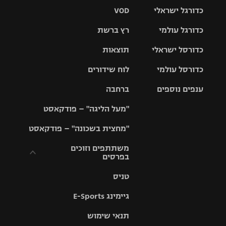
כדורגל ישראלי
VOD
כדורגל עולמי
רץ ברשת
ליגת העל
כדורסל ישראלי
תוצאות
ליגת
ליגה לאומית
האלופות
כדורסל עולמי
לוח שידורים
ליגת ווינר
סל
גביע הטוטו
ענפים נוספים
ברחבה
ליגה
NBA
אירופית
"מעל הליגה" – פודקאסט
ליגה לאומית
ליגיונרים
טניס
יורוליג
ליגה אנגלית
"מחצית בשכונה" – פודקאסט
כדורסל נשים
גביע המדינה
כדוריד
יורוקאפ
ליגה גרמנית
משתתפים וזוכים
בפרסים
מכבי תל
נבחרת
כדורעף
אביב
ישראל
ליגה
טניס
ספרדית
תקנון משתתפים
שחייה
הפועל חולון
מכבי חיפה
וזוכים בפרסים
גיימינג E-Sports
ליגה
איטלקית
ג'ודו
הפועל
בית"ר
תנאי שימוש
תקנון עבור פעילות
ירושלים
ירושלים
אלקטרה