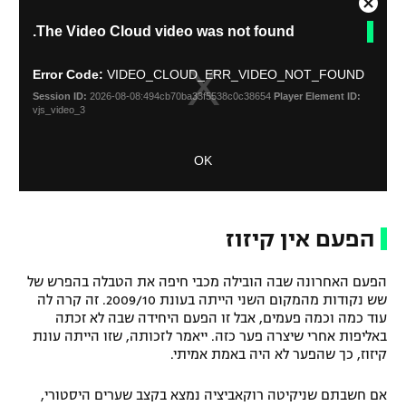
C
T
The Video Cloud video was not found.
l
h
o
i
s
s
Error Code:
VIDEO_CLOUD_ERR_VIDEO_NOT_FOUND
i
e
Session ID:
2026-08-08:494cb70ba33f5538c0c38654
Player Element ID:
s
M
vjs_video_3
a
o
m
d
OK
o
a
d
l
a
D
l
i
w
הפעם אין קיזוז
a
i
l
n
o
הפעם האחרונה שבה הובילה מכבי חיפה את הטבלה בהפרש של
d
g
שש נקודות מהמקום השני הייתה בעונת 2009/10. זה קרה לה
o
עוד כמה וכמה פעמים, אבל זו הפעם היחידה שבה לא זכתה
w
באליפות אחרי שיצרה פער כזה. ייאמר לזכותה, שזו הייתה עונת
.
קיזוז, כך שהפער לא היה באמת אמיתי.
אם חשבתם שניקיטה רוקאביציה נמצא בקצב שערים היסטורי,