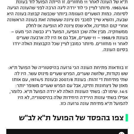
ת"א של העונה לאחר 11 מחזורים. זו הייתה הפועל לוד בעונת
רשיון להקרנה פומבית לבית עסק
1963/64. מיותר לציין כי לוד ירדה ליגה הרבה לפני שהעונה הגיעה
לסיומה. כמות השערים העגומה ביותר שכבשה קבוצה בעונה היא
שבעה, והשיא שייך למכבי נס ציונה שעשתה זאת בעונה הראשונה
הצטרפות לחבילת הערוצים
אחרי קום המדינה, אלא שנס ציונה לא הופיעה אז לחלק
ממשחקיה. מבין אלה שכן הופיעו, הפועל ר"ג כבשה הכי מעט –
לוח דרושים – ג'ובנט
בעונת 1968/9 – 11 שערים, אבל גם אז היו לה ארבעה שערים
לאחר 11 מחזורים. מיותר כמובן לציין שכל הקבוצות האלה ירדו
בסיום העונה.
תגיות
המגזין
זו בוודאות פתיחת העונה הכי גרועה בהיסטוריה של הפועל ת"א:
שש נקודות, שלושה שערים, הפרש שערים מינוס עשר. היו לה
שתי פתיחות די זהות: בעונת 2007/8 ובעונת 1974/5, עם אותו
מאזן של ניצחונות ותיקו, אבל עם הפרש שערים משופר יותר:
14:5. שימו לב: בשתי העונות האלה לא ירדה הפועל ת"א. כלומר,
אפילו בשתי עונות הירידה היחידות שלה בהיסטוריה, לא היו
להפועל ת"א פתיחת עונה גרועה כזו.
צפו בהפסד של הפועל ת"א לב"ש