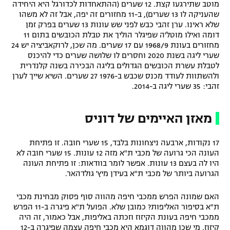
מוטב שתירגעו קצת. 12 שערים (ההתאחדות לכדורגל היא היחידה
שהעניקה לו 13 שערים), ב-11 מחזורים זה יפה, אבל זה לא משהו
שלא ראינו. ערן זהבי כבש לפני שש עונות 13 שערים בפרק זמן
דומה ואילו מוטל'ה שפיגלר הוליך את טבלת הכובשים בתום 11
מחזורים בעונת 1968/9 עם 17 שערים. מה שכן, לרוקאביציה יש 24
שערי ליגה בשנת 2020 וחסרים לו שלושה שערים כדי להיכנס
לטבלת עשרת הכובשים הגדולים בליגה הבכירה בשנה קלנדרית
ולהשתוות לעודד מכנס שכבש ב-1976 27 שערים. השיא שייך לערן
זהבי: 35 שערי ליגה ב-2014.
מאזן האיימים של דוניס
17 נקודות, ארבעה ניצחונות בלבד, 15 שערי חובה. זו פתיחת
העונה הכי גרועה של מכבי ת"א מזה 12 עונות. 15 שערי חובה לא
היו לה בעצם 13 עונות. אפשר לומר בוודאות: זו פתיחת העונה
הגרועה ביותר של מכבי ת"א בעידן מיץ' גולדהאר.
האם שמונה הפרש ממכבי חיפה מהווה סוף פסוק מבחינת מכבי
ת"א בסיפור האליפות? כמובן שלא. הפועל ת"א פיגרה ב-11 הפרש
ממכבי חיפה בעונת הקיזוז וזכתה באליפות, אבל כאמור, זה היה
קיזוז. מי שכן מהווה דוגמא היא מכבי חיפה עצמה שפיגרה ב-12