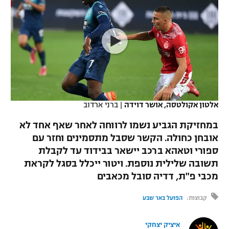
כדורסל נשים
נבחרת ישראל
יורוליג
ליגה ספרדית
טניס
VOD
מכבי תל אביב
מכבי חיפה
יורוקאפ
ליגה איטלקית
כדוריד
הפועל חולון
בית"ר ירושלים
רץ ברשת
ליגה צרפתית
כדורעף
הפועל ירושלים
מכבי תל אביב
ליגה הולנדית
שחייה
תוצאות
אלטון אקולטסה, אושר דוידה
|
ברני ארדוב
דני אבדיה
הפועל תל אביב
ליגה טורקית
במחזיקת הגביע נשמו לרווחה לאחר שאף אחד לא
ג'ודו
הפועל חיפה
אובחן כחולה. הקשר שסבל מתסמינים וחזר עם
לוח שידורים
ליגה סינית
ספורי וטאהא ברכב יישאר בבידוד עד לקבלת
אגרוף
הפועל באר שבע
תשובה שלילית נוספת. ויטור ייכלל בסגל לקראת
ליגה ברזילאית
ברחבה
מכבי פ"ת, דדיה סובל מכאבים
ספורט אולימפי
מכבי נתניה
ליגות נוספות
קבוצות:
הפועל באר שבע
UFC
"מעל הליגה" – פודקאסט
בני יהודה
איציק יצחקי
היאבקות WWE