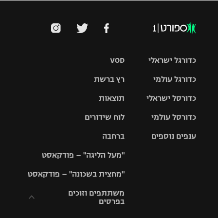
כדורגל ישראלי
VOD
כדורגל עולמי
רץ ברשת
ליגת העל
כדורסל ישראלי
תוצאות
ליגת
ליגה לאומית
האלופות
כדורסל עולמי
לוח שידורים
ליגת ווינר
סל
גביע הטוטו
ענפים נוספים
ברחבה
ליגה
NBA
אירופית
"מעל הליגה" – פודקאסט
ליגה לאומית
ליגיונרים
טניס
יורוליג
ליגה אנגלית
"מחצית בשכונה" – פודקאסט
כדורסל נשים
גביע המדינה
כדוריד
יורוקאפ
ליגה גרמנית
משתתפים וזוכים
בפרסים
מכבי תל
נבחרת
כדורעף
אביב
ישראל
ליגה