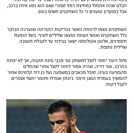
הבלם שהה אתמול במחיצת רמזי ספורי שגם הוא נסע איתו ברכב,
רשיון להקרנה פומבית לבית עסק
אבל במועדון טוענים כי כל השחקנים חשים בטוב.
הצטרפות לחבילת הערוצים
השחקנים נשמו לרווחה כאשר ‏בבדיקות הקורונה שנערכה הבוקר
כלל השחקנים ואנשי הצוות נמצאו שליליים לנגיף. בשל הופעת
לוח דרושים – ג'ובנט
תסמינים, אלטון אקולטסה ישאר בבידוד עד לקבלת תשובה
שלילית נוספת.
תגיות
מיגל ויטור יחזור לסגל למשחק נגד מכבי פתח תקווה, אך לא יפתח
המגזין
בהרכב. אור דדיה, שהיה אמור לחזור לסגל אחרי שהחלים
מהפציעה בעינו, סובל מכאבים במשפעה ועל כן דוד קלטינס אמור
להמשיך בעמדת המגן הימני. ג'ונתן אגודלו ותומר יוספי אמורים
לקבל דקות.