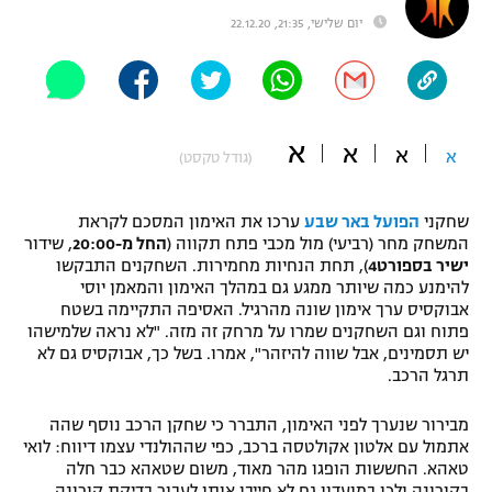
יום שלישי, 21:35, 22.12.20
"מחצית בשכונה" – פודקאסט
אופניים
ספורט מוטורי
משתתפים וזוכים בפרסים
א
א
כדורמים
א
א
(גודל טקסט)
תקנון משתתפים וזוכים בפרסים
טניס
פוטבול אמריקאי NFL
תקנון עבור פעילות אלקטרה
שחקני
הפועל באר שבע
ערכו את האימון המסכם לקראת
המשחק מחר (רביעי) מול מכבי פתח תקווה (
החל מ-20:00
, שידור
גיימינג E-Sports
בייסבול MLB
ישיר בספורט4
), תחת הנחיות מחמירות. השחקנים התבקשו
תקנון עבור פעילות ספורט 1 – "מרלן"
להימנע כמה שיותר ממגע גם במהלך האימון והמאמן יוסי
ספורט אתגרי ואקסטרים
אבוקסיס ערך אימון שונה מהרגיל. האסיפה התקיימה בשטח
תנאי שימוש
פתוח וגם השחקנים שמרו על מרחק זה מזה. "לא נראה שלמישהו
יש תסמינים, אבל שווה להיזהר", אמרו. בשל כך, אבוקסיס גם לא
אומנויות לחימה
תרגל הרכב.
מדיניות פרטיות
גיימינג E-Sports
מבירור שנערך לפני האימון, התברר כי שחקן הרכב נוסף שהה
אתמול עם אלטון אקולטסה ברכב, כפי שההולנדי עצמו דיווח: לואי
תקנון פעילות ספורט 1
טאהא. החששות הופגו מהר מאוד, משום שטאהא כבר חלה
בקורונה ולכן במועדון גם לא חייבו אותו לעבור בדיקת קורונה.