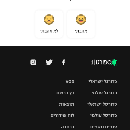
אהבתי
לא אהבתי
כדורגל ישראלי
VOD
כדורגל עולמי
רץ ברשת
ליגת העל
כדורסל ישראלי
תוצאות
ליגת
ליגה לאומית
האלופות
כדורסל עולמי
לוח שידורים
ליגת ווינר
סל
גביע הטוטו
ענפים נוספים
ברחבה
ליגה