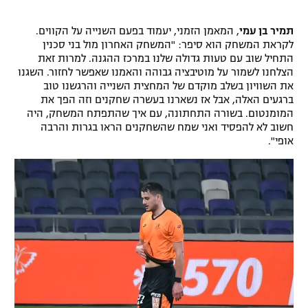
רשיון להקרנה פומבית לבית עסק
תמיר בן עמי
, המאמן הזמני, יעמוד בפעם השנייה על הקווים.
לקראת המשחק הוא סיפר: "המשחק האחרון מול בני סכנין
הצטרפות לחבילת הערוצים
התחיל שוב עם טעות גדולה שלנו במרכז ההגנה. למרות זאת
הצלחנו לשמור על מוטיבציה גבוהה והאמנו שאפשר לחזור. השגנו
לוח דרושים – ג'ובנט
את השוויון בשלב מוקדם של המחצית השנייה והרגשנו טוב
ברגעים האלה, אבל אז נשארנו בעשרה שחקנים וזה הפך את
המומנטום. בשורה התחתונה, עם איך שהתפתח המשחק, היה
תגיות
חשוב לא להפסיד ואני שמח שהשחקנים הראו בגרות והרבה
אופי".
המגזין