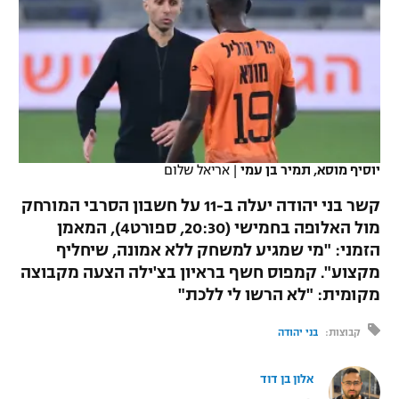
כדורסל נשים
נבחרת ישראל
יורוליג
ליגה ספרדית
טניס
VOD
מכבי תל אביב
מכבי חיפה
יורוקאפ
ליגה איטלקית
כדוריד
הפועל חולון
בית"ר ירושלים
רץ ברשת
ליגה צרפתית
כדורעף
הפועל ירושלים
מכבי תל אביב
ליגה הולנדית
יוסיף מוסא, תמיר בן עמי
|
אריאל שלום
שחייה
תוצאות
דני אבדיה
הפועל תל אביב
קשר בני יהודה יעלה ב-11 על חשבון הסרבי המורחק
ליגה טורקית
ג'ודו
מול האלופה בחמישי (20:30, ספורט4), המאמן
הפועל חיפה
לוח שידורים
הזמני: "מי שמגיע למשחק ללא אמונה, שיחליף
ליגה סינית
אגרוף
מקצוע". קמפוס חשף בראיון בצ'ילה הצעה מקבוצה
הפועל באר שבע
מקומית: "לא הרשו לי ללכת"
ליגה ברזילאית
ברחבה
ספורט אולימפי
מכבי נתניה
קבוצות:
בני יהודה
ליגות נוספות
UFC
"מעל הליגה" – פודקאסט
בני יהודה
אלון בן דוד
היאבקות WWE