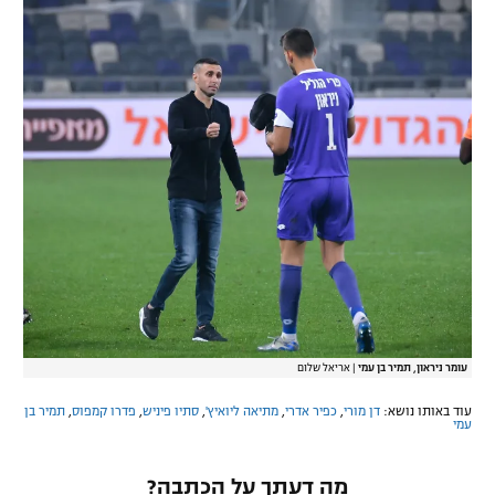
עומר ניראון, תמיר בן עמי
|
אריאל שלום
עוד באותו נושא:
דן מורי
,
כפיר אדרי
,
מתיאה ליואיץ'
,
סתיו פיניש
,
פדרו קמפוס
,
תמיר בן
עמי
מה דעתך על הכתבה?