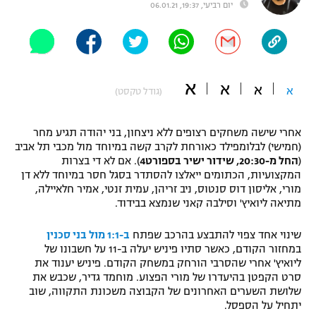
יום רביעי, 19:37, 06.01.21
"מחצית בשכונה" – פודקאסט
אופניים
ספורט מוטורי
משתתפים וזוכים בפרסים
א
א
א
א
(גודל טקסט)
כדורמים
תקנון משתתפים וזוכים בפרסים
טניס
פוטבול אמריקאי NFL
אחרי שישה משחקים רצופים ללא ניצחון, בני יהודה תגיע מחר
תקנון עבור פעילות אלקטרה
(חמישי) לבלומפילד כאורחת לקרב קשה במיוחד מול מכבי תל אביב
(
החל מ-20:30, שידור ישיר בספורט4
). אם לא די בצרות
גיימינג E-Sports
בייסבול MLB
המקצועיות, הכתומים ייאלצו להסתדר בסגל חסר במיוחד ללא דן
תקנון עבור פעילות ספורט 1 – "מרלן"
מורי, אליסון דוס סנטוס, ניב זריהן, עמית זנטי, אמיר חלאיילה,
ספורט אתגרי ואקסטרים
מתיאה ליואיץ' וסילבה קאני שנמצא בבידוד.
תנאי שימוש
אומנויות לחימה
שינוי אחד צפוי להתבצע בהרכב שפתח
ב-1:1 מול בני סכנין
במחזור הקודם, כאשר סתיו פיניש יעלה ב-11 על חשבונו של
מדיניות פרטיות
ליואיץ' אחרי שהסרבי הורחק במשחק הקודם. פיניש יענוד את
גיימינג E-Sports
סרט הקפטן בהיעדרו של מורי הפצוע. מוחמד גדיר, שכבש את
שלושת השערים האחרונים של הקבוצה משכונת התקווה, שוב
תקנון פעילות ספורט 1
יתחיל על הספסל.