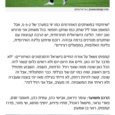
פדרו קמפוס מאוכזב
|
אריאל שלום
"שיחקתי במשחקים האחרונים כמו '9' במערך של 5-3-2, אבל
המאמן אמר ליל שחק כמו שחקן חופשי. בכל משחק אני מרגיש
טוב יותר. הליגה הישראלית תחרותית, יש הרבה קבוצות עם
שחקנים מצוינים ברמה גבוהה. רובם שיחקו בליגה האירופית,
בליגת האלופות, במפעלים רציניים".
קמפוס נשאל על אורח החיים בישראל והסכסוכים האיזוריים: "לא
מדבר על זה כאן. חיים את היום-יום ולא רואים כלום קשור לזה.
הכל כאן שונה ממה שאני רגיל. הדתות, השפה. השבוע מתחיל
ביום ראשון, שזה כמו יום שני בצ'לסי. כבר הסתגלתי, אבל זה
שונה. קשה להיות רחוק, לא הייתי בצ'ילה מאז יוני בשנה שעברה
ולא ראיתי את המשפחה. זה מעציב, אבל אני רגיל לזה".
הרכב משוער:
עומר ניראון, אבישי כהן, עמית כהן, תאמבי סגס,
פאדי נג'אר, מישאל ראנז'ל, סתיו פיניש, יוסיף מוסא, שי מזור, פדרו
קמפוס, רועי בן שמעון.