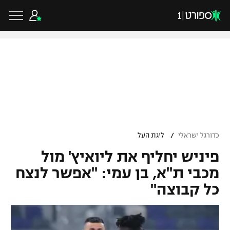
כדורגל ישראלי
ליגת העל
כדורגל עולמי
/
כדורגל ישראלי
ליגת העל
ליגה לאומית
פיניש יחליף את ליואיץ' מול
ליגת האלופות
כדורסל ישראלי
גביע הטוטו
מכבי ת"א, בן עמי: "אפשר לנצח
ליגה אירופית
כל קבוצה"
ליגת ווינר סל
ליגיונרים
כדורסל עולמי
ליגה אנגלית
ליגה לאומית
גביע המדינה
NBA
ליגה גרמנית
ענפים נוספים