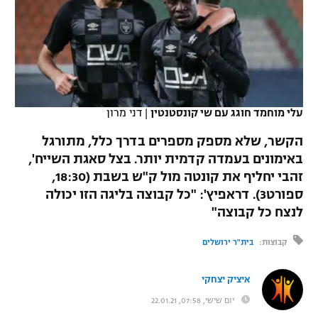
כדורסל נשים
נבחרת ישראל
יורוליג
ליגה ספרדית
טניס
VOD
מכבי תל אביב
מכבי חיפה
יורוקאפ
ליגה איטלקית
כדוריד
הפועל חולון
בית"ר ירושלים
רץ ברשת
ליגה צרפתית
כדורעף
עלי מוחמד חוגג עם שי קונסטנטין
|
דני מרון
הפועל ירושלים
מכבי תל אביב
ליגה הולנדית
הקשר, שלא מספק מספרים בדרך כלל, מתורגל
שחייה
תוצאות
דני אבדיה
הפועל תל אביב
באימונים בעמדה קדמית יותר. בצל סאגת השייח',
ליגה טורקית
זהבי יחליף את קונטה מול ק"ש בשבת (18:30,
ג'ודו
הפועל חיפה
לוח שידורים
ספורט3). דראפיץ': "כל קבוצה בליגה הזו יכולה
ליגה סינית
אגרוף
לנצח כל קבוצה"
הפועל באר שבע
ליגה ברזילאית
ברחבה
קבוצות:
בית"ר ירושלים
ספורט אולימפי
מכבי נתניה
ליגות נוספות
UFC
איציק יצחקי
"מעל הליגה" – פודקאסט
בני יהודה
יום שישי, 07:58, 22.01.21
היאבקות WWE