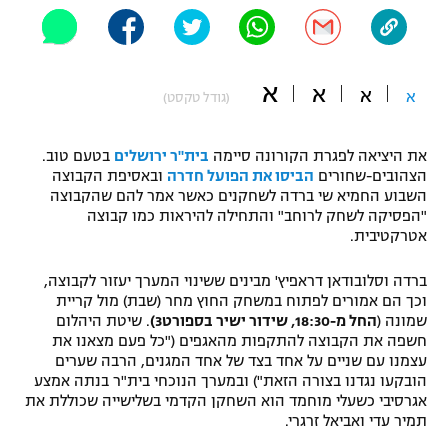
"מחצית בשכונה" – פודקאסט
אופניים
א
ספורט מוטורי
א
משתתפים וזוכים בפרסים
א
א
(גודל טקסט)
כדורמים
תקנון משתתפים וזוכים בפרסים
את היציאה לפגרת הקורונה סיימה
בית"ר ירושלים
בטעם טוב.
טניס
הצהובים-שחורים
הביסו את הפועל חדרה
ובאסיפת הקבוצה
פוטבול אמריקאי NFL
השבוע החמיא שי ברדה לשחקנים כאשר אמר להם שהקבוצה
תקנון עבור פעילות אלקטרה
"הפסיקה לשחק לרוחב" והתחילה להיראות כמו קבוצה
גיימינג E-Sports
בייסבול MLB
אטרקטיבית.
תקנון עבור פעילות ספורט 1 – "מרלן"
ספורט אתגרי ואקסטרים
ברדה וסלובודאן דראפיץ' מבינים ששינוי המערך יעזור לקבוצה,
תנאי שימוש
וכך הם אמורים לפתוח במשחק החוץ מחר (שבת) מול קריית
שמונה (
החל מ-18:30, שידור ישיר בספורט3)
. שיטת היהלום
אומנויות לחימה
חשפה את הקבוצה להתקפות מהאגפים ("כל פעם מצאנו את
עצמנו עם שניים על אחד בצד של אחד המגנים, הרבה שערים
מדיניות פרטיות
גיימינג E-Sports
הובקעו נגדנו בצורה הזאת") ובמערך הנוכחי בית"ר בנתה אמצע
אגרסיבי כשעלי מוחמד הוא השחקן הקדמי בשלישייה שכוללת את
תמיר עדי ואביאל זרגרי.
תקנון פעילות ספורט 1