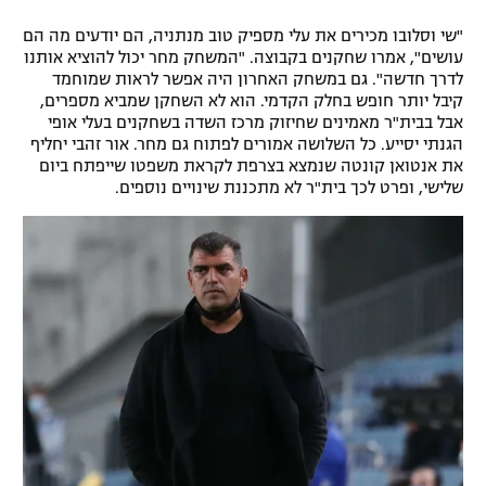
רשיון להקרנה פומבית לבית עסק
"שי וסלובו מכירים את עלי מספיק טוב מנתניה, הם יודעים מה הם
עושים", אמרו שחקנים בקבוצה. "המשחק מחר יכול להוציא אותנו
הצטרפות לחבילת הערוצים
לדרך חדשה". גם במשחק האחרון היה אפשר לראות שמוחמד
קיבל יותר חופש בחלק הקדמי. הוא לא השחקן שמביא מספרים,
אבל בבית"ר מאמינים שחיזוק מרכז השדה בשחקנים בעלי אופי
לוח דרושים – ג'ובנט
הגנתי יסייע. כל השלושה אמורים לפתוח גם מחר. אור זהבי יחליף
את אנטואן קונטה שנמצא בצרפת לקראת משפטו שייפתח ביום
תגיות
שלישי, ופרט לכך בית"ר לא מתכננת שינויים נוספים.
המגזין