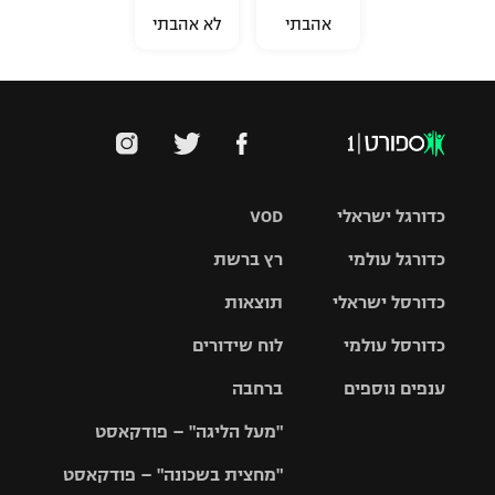
אהבתי
לא אהבתי
כדורגל ישראלי
VOD
כדורגל עולמי
רץ ברשת
ליגת העל
כדורסל ישראלי
תוצאות
ליגת
ליגה לאומית
האלופות
כדורסל עולמי
לוח שידורים
ליגת ווינר
סל
גביע הטוטו
ענפים נוספים
ברחבה
ליגה
NBA
אירופית
"מעל הליגה" – פודקאסט
ליגה לאומית
ליגיונרים
טניס
יורוליג
ליגה אנגלית
"מחצית בשכונה" – פודקאסט
כדורסל נשים
גביע המדינה