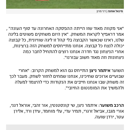
מיכאל אוחנה
|
דני מרון
"אני מקווה מאוד שזו הייתה ההפסקה האחרונה עד סוף העונה" ,
אמר דראפיץ' לקראת המשחק. "אין היום משחקים פשוטים בליגה
שלנו, ראינו שכאשר הקבוצה בלי קהל זו ליגה שוויונית, כל קבוצה
יכולה לנצח כל קבוצה. אנחנו מתייחסים למשחק הזה ברצינות,
אחרי הניצחון נגד חדרה אנחנו רוצים להתחיל לחבר כמה
ניצחונות וזה מאוד חשוב עבורנו".
השוער
איתמר
ניצן
התייחס גם הוא למשחק הקרוב: "אחרי
שבועיים ארוכים שחיכינו, אנחנו שמחים לחזור לשחק. מעבר לכך
זה משחק שבו אנחנו חייבים את הנקודות כדי להיצמד למעלה
ולהמשיך את המומנטום החיובי".
הרכב משוער:
איתמר ניצן, שי קונסטנטין, אור זהבי, אוראל דגני,
אורי מגבו, אביאל זרגרי, תמיר עדי, עלי מוחמד, עידן ורד, אלירן
עטר, ירדן שועה.