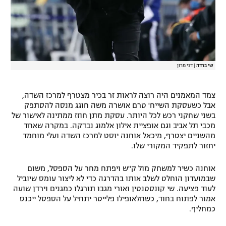
שי ברדה
|
דני מרון
צמד המאמנים היה רוצה לראות זר בכיר מצטרף למרכז השדה,
אבל כשעסקת השייח' טרם אושרה משה חוגג מנסה להסתפק
בשני שחקני רכש לכל היותר. עסקת מתן חוזז ממתינה לאישור של
מכבי תל אביב וגם אופציית אילון אלמוג נבדקה. במקרה שאחד
מהשניים יצטרף, מיכאל אוחנה יוסט למרכז השדה ועלי מוחמד
יחזור לתפקיד המקורי שלו.
אוחנה כשיר למשחק מול ק"ש ויפתח מחר על הספסל, משום
שבמועדון הוחלט לשלב אותו בהדרגה כדי לא ליצור עומס שיוביל
לעוד פציעה. שי קונסטנטין ואורי מגבו תורגלו כמגנים וירדן שועה
אמור לפתוח בחוד, כשחלאופילו פלייטר יתחיל על הספסל ייכנס
כמחליף.