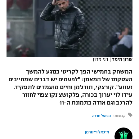
כדורסל נשים
נבחרת ישראל
יורוליג
ליגה ספרדית
טניס
VOD
מכבי תל אביב
מכבי חיפה
יורוקאפ
ליגה איטלקית
כדוריד
הפועל חולון
בית"ר ירושלים
רץ ברשת
ליגה צרפתית
כדורעף
הפועל ירושלים
מכבי תל אביב
ליגה הולנדית
שרון מימר
|
דני מרון
שחייה
תוצאות
דני אבדיה
הפועל תל אביב
המשחק בחמישי הפך לקריטי בנוגע להמשך
ליגה טורקית
ג'ודו
העסקתו של המאמן: "לפעמים יש דברים שמחייבים
הפועל חיפה
לוח שידורים
זעזוע". קורצקי, תורג'מן וחיים מועמדים לתפקיד.
ליגה סינית
אגרוף
עידו לוי יערוך בכורה, פלקושצ'נקו צפוי לחזור
הפועל באר שבע
להרכב וגם אודה בתמונת ה-11
ליגה ברזילאית
ברחבה
ספורט אולימפי
מכבי נתניה
קבוצות:
הפועל חדרה
ליגות נוספות
UFC
"מעל הליגה" – פודקאסט
בני יהודה
מיכאל וייסרמן
היאבקות WWE