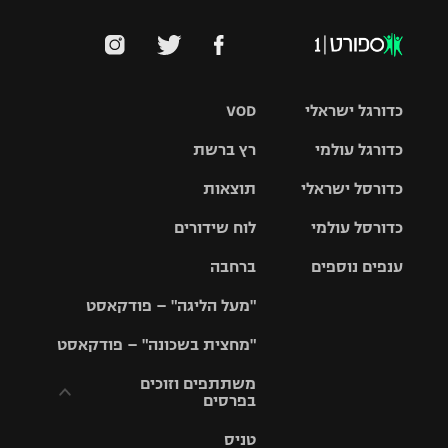
כדורגל ישראלי
VOD
כדורגל עולמי
רץ ברשת
ליגת העל
כדורסל ישראלי
תוצאות
ליגת
ליגה לאומית
האלופות
כדורסל עולמי
לוח שידורים
ליגת ווינר
סל
גביע הטוטו
ענפים נוספים
ברחבה
ליגה
NBA
אירופית
"מעל הליגה" – פודקאסט
ליגה לאומית
ליגיונרים
טניס
יורוליג
ליגה אנגלית
"מחצית בשכונה" – פודקאסט
כדורסל נשים
גביע המדינה
כדוריד
יורוקאפ
ליגה גרמנית
משתתפים וזוכים
בפרסים
מכבי תל
נבחרת
כדורעף
אביב
ישראל
ליגה
טניס
ספרדית