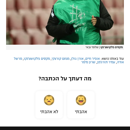
מקסים פלקושצ'נקו
|
שלומי גבאי
עוד באותו נושא:
אופיר חיים
,
אורן גולן
,
מנחם קורצקי
,
מקסים פלקושצ'נקו
,
מרשל
אודה
,
עמיר תורג'מן
,
שרון מימר
מה דעתך על הכתבה?
אהבתי
לא אהבתי