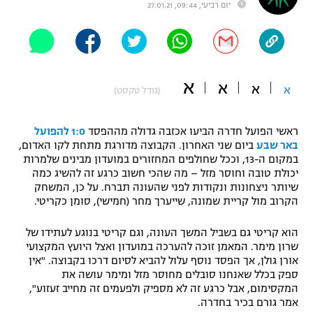
יום רביעי, 09:44, 27.01.21
"מחצית בשכונה" – פודקאסט
אופניים
ספורט מוטורי
משתתפים וזוכים בפרסים
א
א
א
א
(גודל טקסט)
כדורמים
תקנון משתתפים וזוכים בפרסים
טניס
פוטבול אמריקאי NFL
ראשי הפועל חדרה הביעו אכזבה גדולה מההפסד
1:0 להפועל
תקנון עבור פעילות אלקטרה
באר שבע
ביום שני האחרון. הקבוצה מדורגת מתחת לקו האדום,
במקום ה-13, וככל שחולפים המחזורים במועדון מבינים שלמרות
גיימינג E-Sports
בייסבול MLB
יכולת טובה וחוסר מזל – מה שהכי חשוב כרגע זה להשיג כמה
תקנון עבור פעילות ספורט 1 – "מרלן"
שיותר ניצחונות ונקודות לפני שהעונה תברח. על כן, המשחק
ספורט אתגרי ואקסטרים
הקרוב מול קריית שמונה, שייערך מחר (חמישי), סומן כקריטי.
תנאי שימוש
אומנויות לחימה
הוא קריטי גם בשביל המשך העונה, וגם קריטי בנוגע לעתידו של
שרון מימר. המאמן זוכה להערכה במועדון ואצל היועץ המקצועי
מדיניות פרטיות
אורן גולן, אך הפסד נוסף עלול להביא לסיום דרכו בקבוצה. "אין
גיימינג E-Sports
ספק בכלל שאנחנו סובלים מחוסר מזל ומימר עושה את
המקסימום, אבל כרגע זה לא מספיק ולפעמים זה מחייב זעזוע",
תקנון פעילות ספורט 1
אמר גורם בכיר בחדרה.