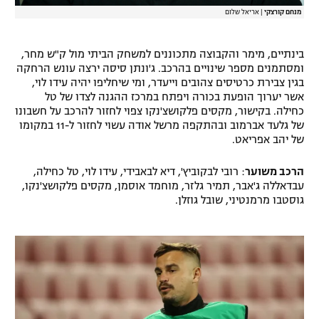
מנחם קורצקי
|
אריאל שלום
בינתיים, מימר והקבוצה מתכוננים למשחק הביתי מול ק"ש מחר,
ומסתמנים מספר שינויים בהרכב. ג'ונתן סיסה ירצה עונש הרחקה
בגין צבירת כרטיסים צהובים וייעדר, ומי שיחליפו יהיה עידו לוי,
אשר יערוך הופעת בכורה ויפתח במרכז ההגנה לצדו של טל
כחילה. בקישור, מקסים פלקושצ'נקו צפוי לחזור להרכב על חשבונו
של גלעד אברמוב ובהתקפה מרשל אודה עשוי לחזור ל-11 במקומו
של יהב אפריאט.
הרכב משוער
: רובי לבקוביץ', דיא לבאבידי, עידו לוי, טל כחילה,
עבדאללה ג'אבר, תמיר גלזר, מוחמד אוסמן, מקסים פלקושצ'נקו,
גוסטבו מרמנטיני, שובל גוזלן.