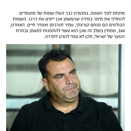
רשיון להקרנה פומבית לבית עסק
מתחת לפני השטח, במועדון כבר העלו שמות של מועמדים
להחליף את מימר במידה שהמאמן אכן ייסים את דרכו. השמות
הצטרפות לחבילת הערוצים
הבולטים הם מנחם קורצקי, עמיר תורג'מן ואופיר חיים. האחרון,
אגב, ממתין בשלב זה שכן הוא עשוי להתמנות למאמן נבחרת
לוח דרושים – ג'ובנט
הנוער של ישראל, ולכן לא צפוי להגיע לחדרה.
תגיות
המגזין