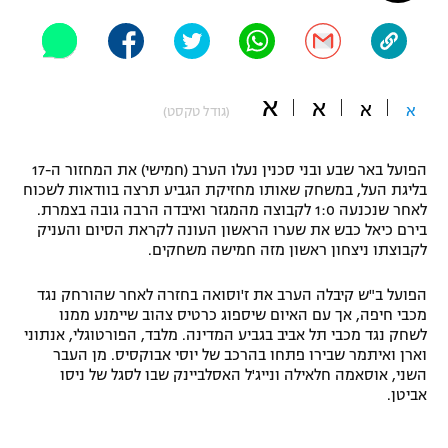
"מחצית בשכונה" – פודקאסט
אופניים
ספורט מוטורי
משתתפים וזוכים בפרסים
א
א
א
א
(גודל טקסט)
כדורמים
תקנון משתתפים וזוכים בפרסים
טניס
הפועל באר שבע ובני סכנין נעלו הערב (חמישי) את המחזור ה-17
פוטבול אמריקאי NFL
בליגת העל, במשחק שאותו מחזיקת הגביע תרצה בוודאות לשכוח
תקנון עבור פעילות אלקטרה
לאחר שנכנעה 1:0 לקבוצה מהמגזר ואיבדה הרבה גובה בצמרת.
גיימינג E-Sports
בירם כיאל כבש את שערו הראשון העונה לקראת הסיום והעניק
בייסבול MLB
תקנון עבור פעילות ספורט 1 – "מרלן"
לקבוצתו ניצחון ראשון מזה חמישה משחקים.
ספורט אתגרי ואקסטרים
הפועל ב"ש קיבלה הערב את ז'וסואה בחזרה לאחר שהורחק נגד
תנאי שימוש
מכבי חיפה, אך עם האיום שיספוג כרטיס צהוב שיימנע ממנו
אומנויות לחימה
לשחק נגד מכבי תל אביב בגביע המדינה. מלבד, הפורטוגלי, אנתוני
וארן ואיתמר שבירו פתחו בהרכב של יוסי אבוקסיס. מן העבר
מדיניות פרטיות
השני, אוסאמה חלאילה ונייג'ל האסלביינק שבו לסגל של ניסו
גיימינג E-Sports
אביטן.
תקנון פעילות ספורט 1