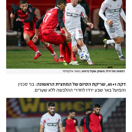
ז'וסואה מול חילו. משחק שקול בדוחא
|
מאור אלקסלסי
דקה 45+1, שריקת הסיום של המחצית הראשונה:
בני סכנין
והפועל באר שבע ירדו לחדרי ההלבשה ללא שערים.