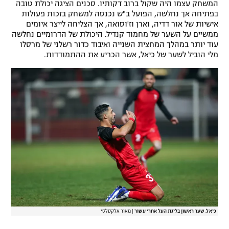
המשחק עצמו היה שקול ברוב דקותיו. סכנים הציגה יכולת טובה
רשיון להקרנה פומבית לבית עסק
בפתיחה אך נחלשה, הפועל ב"ש נכנסה למשחק בזכות פעולות
אישיות של אור דדיה, וארן וז'וסואה, אך הצליחה לייצר איומים
ממשיים על השער של מחמוד קנדיל. היכולת של הדרומיים נחלשה
הצטרפות לחבילת הערוצים
עוד יותר במהלך המחצית השנייה ואיבוד כדור רשלני של מרסלו
מלי הוביל לשער של כיאל, אשר הכריע את ההתמודדות.
לוח דרושים – ג'ובנט
תגיות
המגזין
כיאל. שער ראשון בליגת העל אחרי עשור
|
מאור אלקסלסי