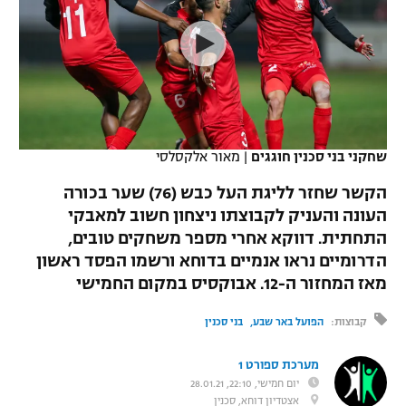
כדורסל נשים
נבחרת ישראל
יורוליג
ליגה ספרדית
טניס
VOD
מכבי תל אביב
מכבי חיפה
יורוקאפ
ליגה איטלקית
כדוריד
הפועל חולון
בית"ר ירושלים
רץ ברשת
ליגה צרפתית
כדורעף
הפועל ירושלים
מכבי תל אביב
שחקני בני סכנין חוגגים
|
מאור אלקסלסי
ליגה הולנדית
שחייה
תוצאות
דני אבדיה
הקשר שחזר לליגת העל כבש (76) שער בכורה
הפועל תל אביב
העונה והעניק לקבוצתו ניצחון חשוב למאבקי
ליגה טורקית
ג'ודו
התחתית. דווקא אחרי מספר משחקים טובים,
הפועל חיפה
לוח שידורים
ליגה סינית
הדרומיים נראו אנמיים בדוחא ורשמו הפסד ראשון
אגרוף
מאז המחזור ה-12. אבוקסיס במקום החמישי
הפועל באר שבע
ליגה ברזילאית
ברחבה
ספורט אולימפי
קבוצות:
הפועל באר שבע
בני סכנין
מכבי נתניה
ליגות נוספות
UFC
מערכת ספורט 1
"מעל הליגה" – פודקאסט
בני יהודה
יום חמישי, 22:10, 28.01.21
היאבקות WWE
אצטדיון דוחא, סכנין