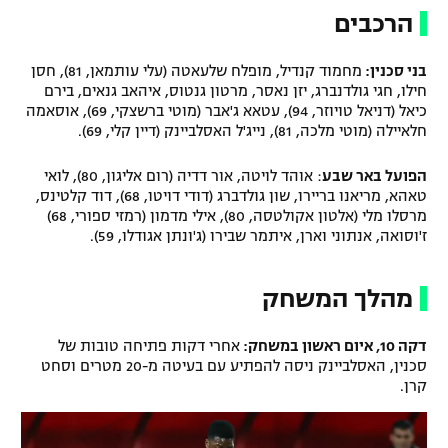
הרכבים
בני סכנין:
מחמוד קנדיל, מופלח שלעאטה (עלי עותמאן, 81), חסן
חילו, חגי גולדנברג, יזן נאסר, מרטון גנטוס, איהאב גנאים, בירם
כיאל (דניאל טויוזר, 94), עטאא ג'אבר (מוטי ברשצקי, 69), אוסאמה
חלאיילה (מוטי מלכה, 81), נייג'ל האסלביינק (דיין קלי, 69).
הפועל באר שבע
: אוהד לויטה, אור דדיה (רום אליגון, 80), לואי
טאהא, מריאנו בריירו, שון גולדברג (דודי דויטו, 68), דוד קלטינס,
מרסלו מלי (אלטון אקולטסה, 80), אילי מדמון (רמזי ספורי, 68)
ז'וסואה, אנתוני וארן, איתמר שבירו (ג'ונתן אגודלו, 59).
מהלך המשחק
דקה 10, איום ראשון במשחק:
אחרי דקות פתיחה טובות של
סכנין, האסלביינק ניסה להפתיע עם בעיטה מ-20 מטרים וסחט
קרן.