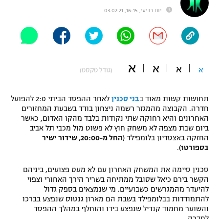
יום רביעי, 16:15, 03.02.21
"מחצית בשכונה" – פודקאסט
אופניים
ספורט מוטורי
משתתפים וזוכים בפרסים
א
א
כדורמים
א
א
(גודל טקסט)
תקנון משתתפים וזוכים בפרסים
טניס
פוטבול אמריקאי NFL
תקנון עבור פעילות אלקטרה
תחושות קשות מאוד ב
בני סכנין
לאחר ההפסד הביתי 2:0 להפועל
חדרה. הקבוצה מהמגזר רשמה ניצחון בודד בשבעת המחזורים
גיימינג E-Sports
בייסבול MLB
האחרונים והיא רחוקה שתי נקודות בלבד מהקו האדום, כאשר
תקנון עבור פעילות ספורט 1 – "מרלן"
ביום שבת מצפה לא משחק חוץ לא פשוט מול מכבי תל אביב
ספורט אתגרי ואקסטרים
החזקה באצטדיון בלומפילד (
החל מ-20:00, שידור ישיר
תנאי שימוש
בספורט1
).
אומנויות לחימה
סכנין סיימה את המשחק האחרון עם לא מעט פצועים, ביניהם
מדיניות פרטיות
הקשר בירם כיאל שסובל ממתיחה בשריר הירך האחורי וצפוי
גיימינג E-Sports
להיעדר מהמגרשים כשבועיים. מי שנמצאים בספק גדול
להתמודדות בבלומפילד בשבת הם מארון גנטוס שנפצע בברכו
תקנון פעילות ספורט 1
והשוער מחמוד קנדיל שנפצע בידו והוחלף במהלך ההפסד
לחדרה.