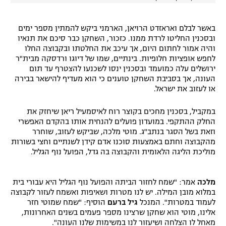
באשר לבלם ואראזדט הרויאן, הארמני ביקש להמתין מספר ימים
ובסכנין החליטו לרדת ממנו. כזכור, השחקן כבר סיכם את תנאיו
והיה אמור לחתום היום, אך עיכב את החלטתו ובקבוצה החלו
לחפש אופציות חלופיות. בינתיים, שמו של דיוגו ורדסקה מבית"ר
ירושלים עלה כמועמד ובסכנין ינסו לשכנעו להצטרף עד תום
העונה, אך בסביבת השחקן טוענים כי הוא מעדיף להישאר בבירה
או לעזוב את ישראל.
במקביל, בסכנין מחכים בקוצר רוח לאיסמעיל ריאן שיחזק את
החלק ההתקפי. במועדון פועלים להנחית אותו בהקדם האפשרי
וזאת בשל הסגר בנתב"ג. מוטי מלכה, שביקש לעזוב, שוחרר
מהקבוצה וחתם באמצעות סוכנו אדם קידן לשנתיים וחצי בשורות
מוליכת הליגה הלאומית והקבוצה בה גדל, הפועל נוף הגליל.
מלכה
אמר: "שמח לחזור הביתה והפועל נוף הגליל היא עבורי בית
במלוא מובן המילה. יש לנו מטרות ושאיפות ואשמח לעזור לקבוצה
לעמוד במטרות". המנכל
גיל ברעם
הוסיף: "שמח שמוטי חזר
אלינו, מוטי הוא שחקן שרצינו מספר פעמים בשנים האחרונות,
מאחל לו הצלחה ושיעזור לנו במשימות שלנו העונה".