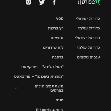
כדורגל ישראלי
VOD
כדורגל עולמי
רץ ברשת
ליגת העל
כדורסל ישראלי
תוצאות
ליגת
ליגה לאומית
האלופות
כדורסל עולמי
לוח שידורים
ליגת ווינר
סל
גביע הטוטו
ענפים נוספים
ברחבה
ליגה
NBA
אירופית
"מעל הליגה" – פודקאסט
ליגה לאומית
ליגיונרים
טניס
יורוליג
ליגה אנגלית
"מחצית בשכונה" – פודקאסט
כדורסל נשים
גביע המדינה
כדוריד
יורוקאפ
ליגה גרמנית
משתתפים וזוכים
בפרסים
מכבי תל
נבחרת
כדורעף
אביב
ישראל
ליגה
טניס
ספרדית
תקנון משתתפים
שחייה
הפועל חולון
מכבי חיפה
וזוכים בפרסים
גיימינג E-Sports