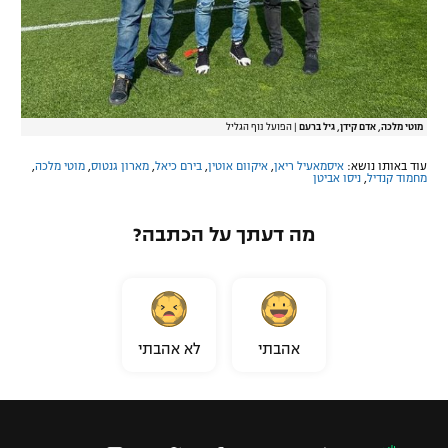
מוטי מלכה, אדם קידן, גיל ברעם
|
הפועל נוף הגליל
עוד באותו נושא:
איסמאעיל ריאן
,
איקוום אוטין
,
בירם כיאל
,
מארון גנטוס
,
מוטי מלכה
,
מחמוד קנדיל
,
ניסו אביטן
מה דעתך על הכתבה?
אהבתי
לא אהבתי