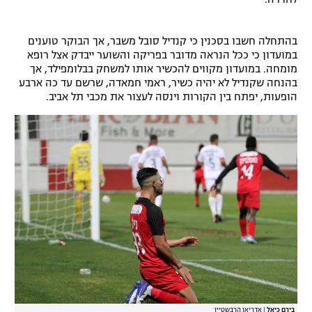
רשיון להקרנה פומבית לבית עסק
בהתחלה חשבו בסכנין כי קנדיל סובל משבר, אך הבוקר טוענים
הצטרפות לחבילת הערוצים
במועדון כי ככל הנראה מדובר בפריקה והשוער ייבדק אצל רופא
מומחה. במועדון מקווים להכשיר אותו למשחק בבלומפילד, אך
בהנחה שקנדיל לא יהיה כשיר, ראמי חמאדה, שרשם עד כה ארבע
לוח דרושים – ג'ובנט
הופעות, יפתח בין הקורות וינסה לעצור את מכבי תל אביב.
תגיות
המגזין
בירם כיאל
|
אדריאן הרבשטיין