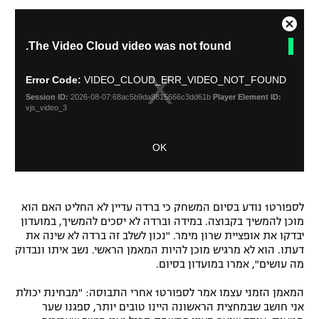
רשיון להקרנה פומבית לבית עסק
C
T
The Video Cloud video was not found.
l
h
הצטרפות לחבילת הערוצים
o
i
s
s
Error Code:
VIDEO_CLOUD_ERR_VIDEO_NOT_FOUND
לוח דרושים – ג'ובנט
i
e
Session ID:
2026-08-07:68ac5b9da8815666c3dd61b
Player Element ID:
s
M
vjs_video_3
a
תגיות
o
m
d
OK
o
a
המגזין
d
l
a
D
l
i
w
לספורט1 נודע בסיום המשחק כי ברדה עדיין לא החליט האם הוא
a
i
מוכן להמשיך בקבוצה. במידה וברדה לא יסכים להמשיך, במועדון
l
n
יבדקו את אופציית שרון מימר. "נכון לשלב זה ברדה לא שינה את
o
d
דעתו. הוא לא מרגיש מוכן להיות המאמן הראשי. נשב איתו ונבדוק
g
o
מה עושים", אמרו במועדון בסיום.
w
.
המאמן הזמני עצמו אמר לספורט1 אחרי התבוסה: "מבחינת יכולת
אני חושב שבמחצית הראשונה היינו טובים יותר, ספגנו שער