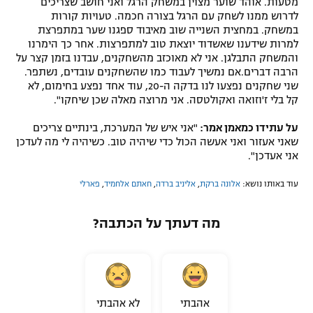
מטעות. אוהד שוער מצוין במשחק הרגל ואני חושב שצריכים
לדרוש ממנו לשחק עם הרגל בצורה חכמה. טעויות קורות
במשחק. במחצית השנייה שוב מאיבוד ספגנו שער במתפרצת
למרות שידענו שאשדוד יוצאת טוב למתפרצות. אחר כך הימרנו
והמשחק התבלגן. אני לא מאוכזב מהשחקנים, עבדנו בזמן קצר על
הרבה דברים.אם נמשיך לעבוד כמו שהשחקנים עובדים, נשתפר.
שני שחקנים נפצעו לנו בדקה ה-20, עוד אחד נפצע בחימום, לא
קל בלי ז'וזואה ואקולטסה. אני מרוצה מאלה שכן שיחקו".
על עתידו כמאמן אמר:
"אני איש של המערכת, בינתיים צריכים
שאני אעזור ואני אעשה הכול כדי שיהיה טוב. כשיהיה לי מה לעדכן
אני אעדכן".
עוד באותו נושא:
אלונה ברקת
,
אליניב ברדה
,
חאתם אלחמיד
,
פארלי
מה דעתך על הכתבה?
אהבתי
לא אהבתי