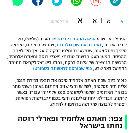
"מחצית בשכונה" – פודקאסט
אופניים
א
א
א
א
(גודל טקסט)
ספורט מוטורי
משתתפים וזוכים בפרסים
הפועל באר שבע
ספגה הפסד ביתי מביש
הערב (שלישי), 3:0
כדורמים
למ.ס. אשדוד,
ואיבדה את שון גולדברג,
שנפצע בחימום, סינטיהו
תקנון משתתפים וזוכים בפרסים
טניס
סלליך ומיגל ויטור, שנפצעו והוחלפו בדקה ה-24. אך מיד לאחר
פוטבול אמריקאי NFL
ההפסד, הגיעו מעט חדשות טובות: פארלי רוסה וחאתם אלחמיד,
תקנון עבור פעילות אלקטרה
הרכשים הנוצצים של אלונה ברקת, נחתו בישראל לקראת חתימה
גיימינג E-Sports
בהפועל באר שבע,
כפי שפורסם לראשונה בספורט1.
בייסבול MLB
תקנון עבור פעילות ספורט 1 – "מרלן"
כזכור ביום שבת חאתם אלחמיד סיכם את תנאיו בבירת הנגב,
ספורט אתגרי ואקסטרים
אליה חזר מסלטיק, לשלוש וחצי שנים ויחתום באופן רשמי מחר
תנאי שימוש
בבוקר. האדומים ישלמו לסקוטים 800 אלף יורו עבורו. באשר
אומנויות לחימה
לרוסה, הברזילאי יחתום לעונה וחצי בכפוף לבדיקות רפואיות,
ויצטרף לקבוצה שזקוקה בדחיפות לחיזוק.
מדיניות פרטיות
גיימינג E-Sports
צפו: חאתם אלחמיד ופארלי רוסה
נחתו בישראל
תקנון פעילות ספורט 1