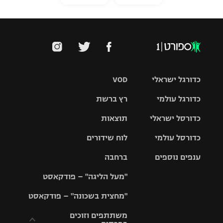
כדורגל ישראלי
VOD
כדורגל עולמי
רץ ברשת
ליגת העל
כדורסל ישראלי
תוצאות
ליגת
ליגה לאומית
האלופות
כדורסל עולמי
לוח שידורים
ליגת ווינר
סל
גביע הטוטו
ענפים נוספים
ברחבה
ליגה
NBA
אירופית
"מעל הליגה" – פודקאסט
ליגה לאומית
ליגיונרים
טניס
יורוליג
ליגה אנגלית
"מחצית בשכונה" – פודקאסט
כדורסל נשים
גביע המדינה
כדוריד
יורוקאפ
ליגה גרמנית
משתתפים וזוכים