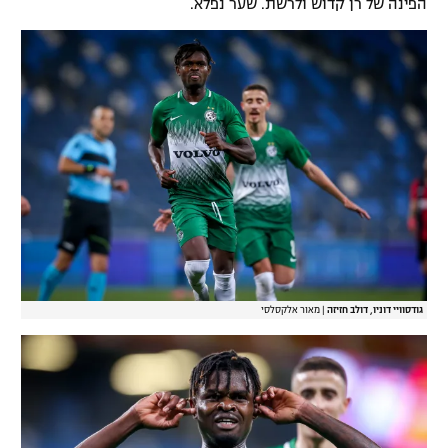
הפינה של רן קדוש ולרשת. שער נפלא.
גודסוויי דוניו, דולב חזיזה
|
מאור אלקסלסי