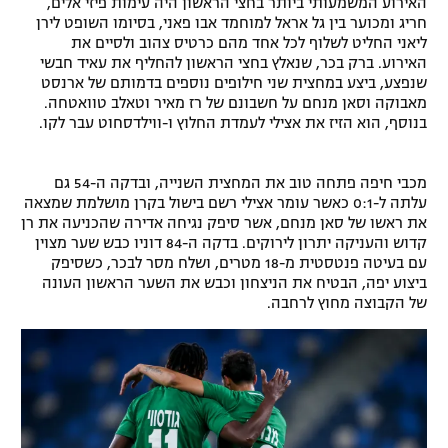
האירוע המשמעותי ביותר בחצי הראשון היה עימות פיזי אלים,
חריג ומכוער בין גל אראל למוחמד אבו פאני, בסיומו השופט לירן
ליאני החליט לשלוף לכל אחד מהם כרטיס צהוב ולסיים את
האירוע. ברק בכר, שנאלץ בחצי הראשון להחליף את עאיד חבשי
שנפצע, ביצע במחצית שני חילופים נוספים בדמותם של ארנסט
מאבוקה וסאן מנחם על חשבונם של רז מאיר וטאלב טוואטחה.
בנוסף, הוא הזיז את אצילי לעמדת החלוץ ו-ווילדסחוט עבר לקו.
מכבי חיפה פתחה טוב את המחצית השנייה, ובדקה ה-54 גם
עלתה ל-0:1 כאשר עומר אצילי רשם בישול בקרן מושלמת שמצאה
את ראשו של סאן מנחם, אשר סיפק נגיחה אדירה שהכניעה את רן
קדוש והעניקה יתרון לירוקים. בדקה ה-84 דוניו כבש שער מצוין
עם בעיטה פנטסטית מ-18 מטרים, ושלח מסר לבכר, כשסיפק
ביצוע יפה, הבטיח את הניצחון וכבש את השער הראשון העונה
של הקבוצה מחוץ לרחבה.