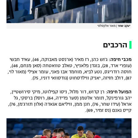
יעקב שחר
|
מאור אלקסלסי
הרכבים
מכבי חיפה:
ג'וש כהן, רז מאיר (ארנסט מאבוקה, 46), עאיד חבשי
(עופרי ארד, 28), בוגדן פלאניץ', טאלב טוואטחה (סאן מנחם, 46),
חוסה רודריגס, נטע לביא, מוחמד אבו פאני, עומר אצילי (מאור לוי,
87), דולב חזיזה, יאניק ווילדסחוט (גודסוואי דוניו, 75).
הפועל חיפה
: רן קדוש, דור מלול, ניסו קפילוטו, מיקי סירושטיין,
יהב גורפינקל, תומר אלטמן (סער פדידה, 64), רוסלן ברסקי, גל
אראל (עידו שחר, 76), חנן ממן, וויליאם אגאדה (אלון תורג'מן, 76),
קייס גאנם (נס זמיר, 69).