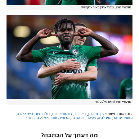
גודסוויי דוניו, עופרי ארד
|
מאור אלקסלסי
גודסוויי דוניו
|
מאור אלקסלסי
עוד באותו נושא:
אלון תורג'מן
,
ברק בכר
,
גודסוואי דוניו
,
דולב חזיזה
,
חיים סילבס
,
מוחמד עוואד
,
נטע לביא
,
ניקיטה רוקאביצה
,
נס זמיר
,
עומר אצילי
,
צ'רון שרי
מה דעתך על הכתבה?