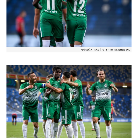
סאן מנחם, גודסוויי דוניו
|
מאור אלקסלסי