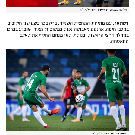
וויליאם אגאדה, רז מאיר
|
מאור אלקסלסי
דקה 46:
עם פתיחת המחצית השנייה, ברק בכר ביצע שני חילופים
במכבי חיפה. ארנסט מאבוקה נכנס במקום רז מאיר, שנפגע בברכו
במהלך החצי הראשון, ובנוסף, סאן מנחם החליף את טאלב
טוואטחה.
חוסה רודריגס
|
מאור אלקסלסי