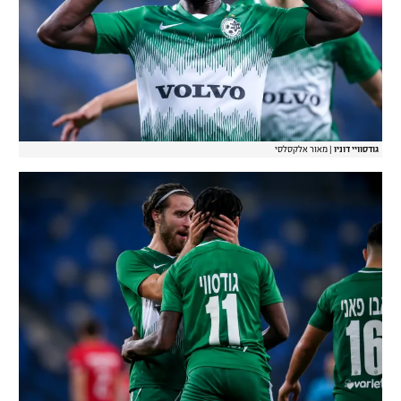
גודסוויי דוניו
|
מאור אלקסלסי