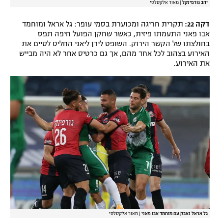
יהב גורפינקל
|
מאור אלקסלסי
דקה 22:
תקרית חריגה ומכוערת בסמי עופר: גל אראל ומוחמד
אבו פאני התעמתו פיזית, כאשר שחקן הפועל חיפה תפס
בחולצתו של הקשר הירוק. השופט לירן ליאני החליט לסיים את
האירוע בצהוב לכל אחד מהם, אך גם כרטיס אחר לא היה מבייש
את האירוע.
גל אראל נאבק עם מוחמד אבו פאני
|
מאור אלקסלסי