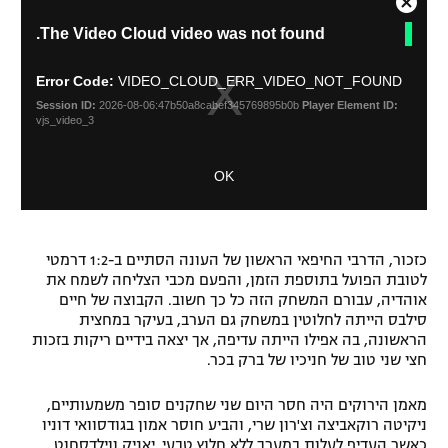
C
T
רשיון להקרנה פומבית לבית עסק
The Video Cloud video was not found.
l
h
o
i
הצטרפות לחבילת הערוצים
s
s
Error Code:
VIDEO_CLOUD_ERR_VIDEO_NOT_FOUND
i
e
Session ID:
2026-08-06:47b50a8cabef345769895b0b
Player Element ID:
s
M
לוח דרושים – ג'ובנט
vjs_video_3
a
o
m
d
תגיות
OK
o
a
d
l
a
המגזין
D
l
i
w
כזכור, הדרבי החיפאי הראשון של העונה הסתיים ב-1:2 דרמטי
a
i
לטובת הפועל בתוספת הזמן, והפעם מכבי הצליחה לשמח את
l
n
אוהדיה, עבורם המשחק הזה כל כך חשוב. הקבוצה של חיים
o
d
סילבס הייתה לחלוטין במשחק גם הערב, בעיקר במחצית
g
o
הראשונה, בה אפילו הייתה עדיפה, אך יצאה בידיים ריקות בזכות
w
חצי שני טוב של חניכיו של ברק בכר.
.
מאמן הירוקים היה חסר היום שני שחקנים סופר משמעותיים,
ניקיטה רוקאביצה וצ'רון שרי, והביע חוסר אמון בגודסוואי דוניו
כאשר העדיף לעלות במערך ללא חלוץ טבעי. יאניק ווילדסחוט