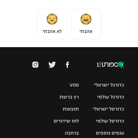
אהבתי
לא אהבתי
כדורגל ישראלי
VOD
כדורגל עולמי
רץ ברשת
ליגת העל
כדורסל ישראלי
תוצאות
ליגת
ליגה לאומית
האלופות
כדורסל עולמי
לוח שידורים
ליגת ווינר
סל
גביע הטוטו
ענפים נוספים
ברחבה
ליגה
NBA