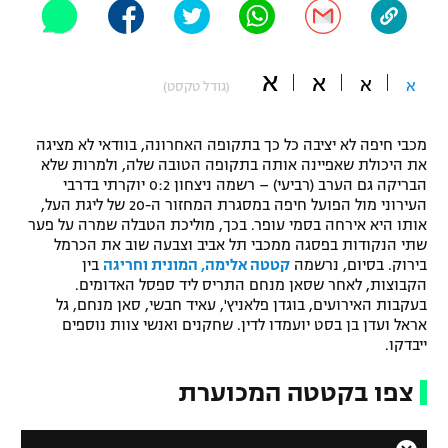
"מחצית בשכונה" – פודקאסט
אופניים
א
א
א
א
(גודל טקסט)
ספורט מוטורי
משתתפים וזוכים בפרסים
כדורמים
מכבי חיפה לא יציבה כל כך בתקופה האחרונה, בוודאי לא מציגה
תקנון משתתפים וזוכים בפרסים
טניס
את היכולת שאפיינה אותה בתקופה הטובה שלה, ולמרות שלא
פוטבול אמריקאי NFL
הבריקה גם הערב (רביעי) – רשמה ניצחון 0:2 יוקרתי בדרבי
תקנון עבור פעילות אלקטרה
העירוני מול הפועל חיפה במסגרת המחזור ה-20 של ליגת העל,
אותו היא אירחה בסמי עופר. בכך, מוליכת הטבלה שמרה על פער
גיימינג E-Sports
בייסבול MLB
שתי הנקודות בפסגה ממכבי תל אביב וצבעה שוב את הכרמל
תקנון עבור פעילות ספורט 1 – "מרלן"
בירוק. בסיום, נרשמה
קטטה אלימה, המונית וחריגה
בין
ספורט אתגרי ואקסטרים
הקבוצות, לאחר שסאן מנחם התריס ליד ספסל האדומים.
תנאי שימוש
בעקבות האירועים, בוגדן פלאניץ', עאיד חבשי, סאן מנחם, גל
אראל ועדן בן בסט יועמדו לדין. שחקנים ואנשי צוות נוספים
אומנויות לחימה
ייבדקו.
מדיניות פרטיות
גיימינג E-Sports
צפו בקטטה המכוערת
תקנון פעילות ספורט 1