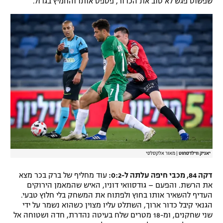
שפשוט פגש לא טוב את הכדור, פספס אותו והחמיץ בגדול.
יאניק ווילדסחוט
|
מאור אלקסלסי
דקה 84, מכבי חיפה עלתה ל-0:2:
עוד מחליף של ברק בכר מצא
את הרשת. והפעם – גודסוואי דוניו, האיש שהמאמן הירוקים
העדיף להשאיר אותו בחוץ ולפתוח את המשחק בלי חלוץ טבעי.
הגנאי קיבל כדור ארוך, השתלט עליו מצוין כשהוא נשמר על ידי
שני שחקנים, ומ-18 מטרים שלח בעיטה נהדרת, חדה ושטוחה אל