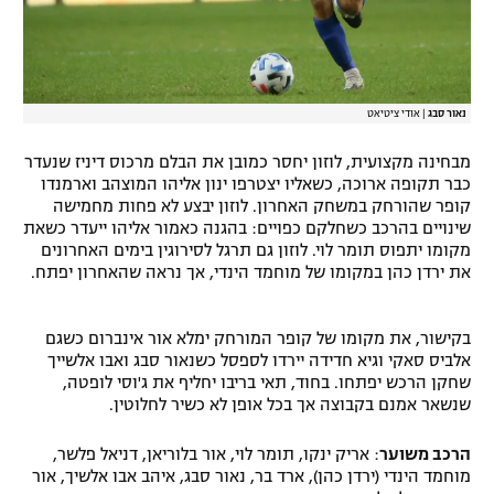
נאור סבג
|
אודי ציטיאט
מבחינה מקצועית, לוזון יחסר כמובן את הבלם מרכוס דיניז שנעדר
כבר תקופה ארוכה, כשאליו יצטרפו ינון אליהו המוצהב וארמנדו
קופר שהורחק במשחק האחרון. לוזון יבצע לא פחות מחמישה
שינויים בהרכב כשחלקם כפויים: בהגנה כאמור אליהו ייעדר כשאת
מקומו יתפוס תומר לוי. לוזון גם תרגל לסירוגין בימים האחרונים
את ירדן כהן במקומו של מוחמד הינדי, אך נראה שהאחרון יפתח.
בקישור, את מקומו של קופר המורחק ימלא אור אינברום כשגם
אלביס סאקי וגיא חדידה יירדו לספסל כשנאור סבג ואבו אלשייך
שחקן הרכש יפתחו. בחוד, תאי בריבו יחליף את ג'וסי לופטה,
שנשאר אמנם בקבוצה אך בכל אופן לא כשיר לחלוטין.
הרכב משוער
: אריק ינקו, תומר לוי, אור בלוריאן, דניאל פלשר,
מוחמד הינדי (ירדן כהן), ארד בר, נאור סבג, איהב אבו אלשיך, אור