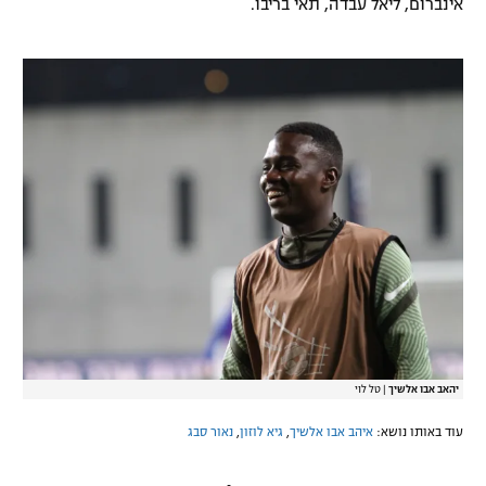
אינברום, ליאל עבדה, תאי בריבו.
יהאב אבו אלשיך
|
טל לוי
עוד באותו נושא:
איהב אבו אלשיך
,
גיא לוזון
,
נאור סבג