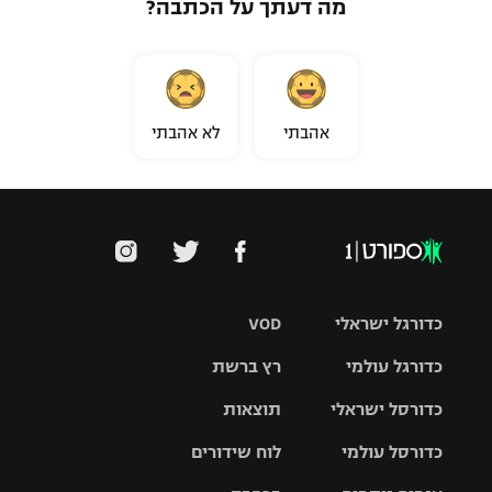
מה דעתך על הכתבה?
אהבתי
לא אהבתי
כדורגל ישראלי
VOD
כדורגל עולמי
רץ ברשת
ליגת העל
כדורסל ישראלי
תוצאות
ליגת
ליגה לאומית
האלופות
כדורסל עולמי
לוח שידורים
ליגת ווינר
סל
גביע הטוטו