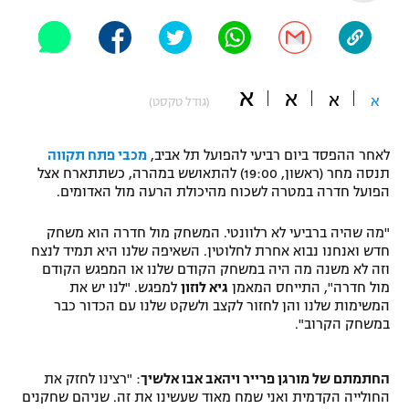
"מחצית בשכונה" – פודקאסט
אופניים
ספורט מוטורי
משתתפים וזוכים בפרסים
א
א
א
א
(גודל טקסט)
כדורמים
תקנון משתתפים וזוכים בפרסים
טניס
לאחר ההפסד ביום רביעי להפועל תל אביב,
מכבי פתח תקווה
פוטבול אמריקאי NFL
תנסה מחר (ראשון, 19:00) להתאושש במהרה, כשתתארח אצל
תקנון עבור פעילות אלקטרה
הפועל חדרה במטרה לשכוח מהיכולת הרעה מול האדומים.
גיימינג E-Sports
בייסבול MLB
תקנון עבור פעילות ספורט 1 – "מרלן"
"מה שהיה ברביעי לא רלוונטי. המשחק מול חדרה הוא משחק
חדש ואנחנו נבוא אחרת לחלוטין. השאיפה שלנו היא תמיד לנצח
ספורט אתגרי ואקסטרים
וזה לא משנה מה היה במשחק הקודם שלנו או המפגש הקודם
תנאי שימוש
מול חדרה", התייחס המאמן
גיא לוזון
למפגש. "לנו יש את
אומנויות לחימה
המשימות שלנו והן לחזור לקצב ולשקט שלנו עם הכדור כבר
במשחק הקרוב".
מדיניות פרטיות
גיימינג E-Sports
החתמתם של מורגן פרייר ויהאב אבו אלשיך
: "רצינו לחזק את
תקנון פעילות ספורט 1
החולייה הקדמית ואני שמח מאוד שעשינו את זה. שניהם שחקנים