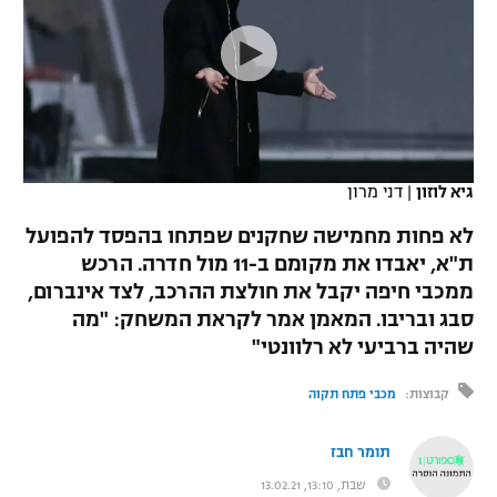
כדורסל נשים
נבחרת ישראל
יורוליג
ליגה ספרדית
טניס
VOD
מכבי תל אביב
מכבי חיפה
יורוקאפ
ליגה איטלקית
כדוריד
הפועל חולון
בית"ר ירושלים
רץ ברשת
ליגה צרפתית
כדורעף
הפועל ירושלים
מכבי תל אביב
גיא לוזון
|
דני מרון
ליגה הולנדית
שחייה
תוצאות
דני אבדיה
לא פחות מחמישה שחקנים שפתחו בהפסד להפועל
הפועל תל אביב
ת"א, יאבדו את מקומם ב-11 מול חדרה. הרכש
ליגה טורקית
ג'ודו
ממכבי חיפה יקבל את חולצת ההרכב, לצד אינברום,
הפועל חיפה
לוח שידורים
ליגה סינית
סבג ובריבו. המאמן אמר לקראת המשחק: "מה
אגרוף
שהיה ברביעי לא רלוונטי"
הפועל באר שבע
ליגה ברזילאית
ברחבה
ספורט אולימפי
קבוצות:
מכבי פתח תקוה
מכבי נתניה
ליגות נוספות
UFC
"מעל הליגה" – פודקאסט
תומר חבז
בני יהודה
שבת, 13:10, 13.02.21
היאבקות WWE