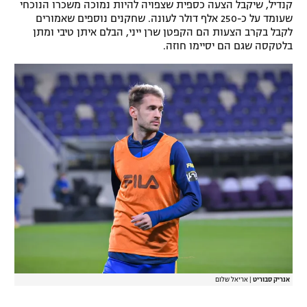
קנדיל, שיקבל הצעה כספית שצפויה להיות נמוכה משכרו הנוכחי
רשיון להקרנה פומבית לבית עסק
שעומד על כ-250 אלף דולר לעונה. שחקנים נוספים שאמורים
לקבל בקרב הצעות הם הקפטן שרן ייני, הבלם איתן טיבי ומתן
בלטקסה שגם הם יסיימו חוזה.
הצטרפות לחבילת הערוצים
לוח דרושים – ג'ובנט
תגיות
המגזין
אנריק סבוריט
|
אריאל שלום