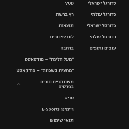
כדורגל ישראלי
VOD
כדורגל עולמי
רץ ברשת
ליגת העל
כדורסל ישראלי
תוצאות
ליגת
ליגה לאומית
האלופות
כדורסל עולמי
לוח שידורים
ליגת ווינר
סל
גביע הטוטו
ענפים נוספים
ברחבה
ליגה
NBA
אירופית
"מעל הליגה" – פודקאסט
ליגה לאומית
ליגיונרים
טניס
יורוליג
ליגה אנגלית
"מחצית בשכונה" – פודקאסט
כדורסל נשים
גביע המדינה
כדוריד
יורוקאפ
ליגה גרמנית
משתתפים וזוכים
בפרסים
מכבי תל
נבחרת
כדורעף
אביב
ישראל
ליגה
טניס
ספרדית
תקנון משתתפים
שחייה
הפועל חולון
מכבי חיפה
וזוכים בפרסים
גיימינג E-Sports
ליגה
איטלקית
ג'ודו
הפועל
בית"ר
תנאי שימוש
תקנון עבור פעילות
ירושלים
ירושלים
אלקטרה