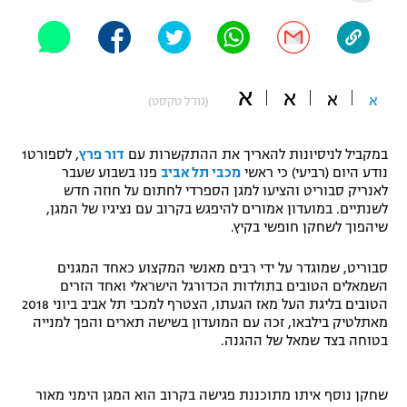
"מחצית בשכונה" – פודקאסט
אופניים
ספורט מוטורי
משתתפים וזוכים בפרסים
א
א
א
א
(גודל טקסט)
כדורמים
תקנון משתתפים וזוכים בפרסים
טניס
במקביל לניסיונות להאריך את ההתקשרות עם
דור פרץ
, לספורט1
פוטבול אמריקאי NFL
נודע היום (רביעי) כי ראשי
מכבי תל אביב
פנו בשבוע שעבר
תקנון עבור פעילות אלקטרה
לאנריק סבוריט והציעו למגן הספרדי לחתום על חוזה חדש
גיימינג E-Sports
לשנתיים. במועדון אמורים להיפגש בקרוב עם נציגיו של המגן,
בייסבול MLB
תקנון עבור פעילות ספורט 1 – "מרלן"
שיהפוך לשחקן חופשי בקיץ.
ספורט אתגרי ואקסטרים
סבוריט, שמוגדר על ידי רבים מאנשי המקצוע כאחד המגנים
תנאי שימוש
השמאלים הטובים בתולדות הכדורגל הישראלי ואחד הזרים
אומנויות לחימה
הטובים בליגת העל מאז הגעתו, הצטרף למכבי תל אביב ביוני 2018
מאתלטיק בילבאו, זכה עם המועדון בשישה תארים והפך למנייה
מדיניות פרטיות
בטוחה בצד שמאל של ההגנה.
גיימינג E-Sports
תקנון פעילות ספורט 1
שחקן נוסף איתו מתוכננת פגישה בקרוב הוא המגן הימני מאור