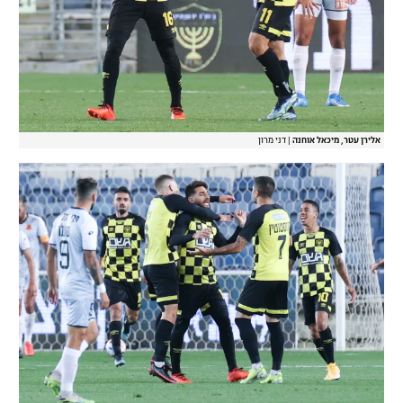
אלירן עטר, מיכאל אוחנה
|
דני מרון