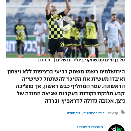
כדורסל נשים
נבחרת ישראל
יורוליג
ליגה ספרדית
טניס
VOD
מכבי תל אביב
מכבי חיפה
יורוקאפ
ליגה איטלקית
כדוריד
הפועל חולון
בית"ר ירושלים
רץ ברשת
ליגה צרפתית
כדורעף
הפועל ירושלים
מכבי תל אביב
ליגה הולנדית
שחייה
תוצאות
טל בן חיים עם שחקני בית"ר ירושלים
|
דני מרון
דני אבדיה
הפועל תל אביב
ליגה טורקית
הירושלמים רשמו משחק רביעי ברציפות ללא ניצחון
ג'ודו
הפועל חיפה
ואיבדו מעשית את הסיכוי להשתחל לשישייה
לוח שידורים
ליגה סינית
הראשונה. עטר המחליף כבש ראשון, אך פוצ'יבה
אגרוף
הפועל באר שבע
קבע חלוקת נקודות בעקבות שגיאה חמורה של
ליגה ברזילאית
ברחבה
ניצן. אכזבה גדולה לדראפיץ' וברדה
ספורט אולימפי
מכבי נתניה
ליגות נוספות
קבוצות:
בית"ר ירושלים
בני יהודה
UFC
"מעל הליגה" – פודקאסט
בני יהודה
מערכת ספורט 1
היאבקות WWE