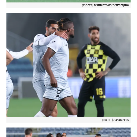
שחקני בית"ר ירושלים חוגגים
|
דני מרון
ג'ורג' פוצ'יבה
|
דני מרון