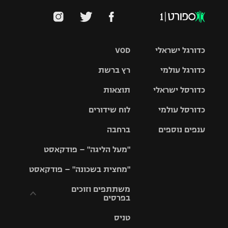
כדורגל ישראלי
VOD
כדורגל עולמי
רץ ברשת
ליגת העל
כדורסל ישראלי
תוצאות
ליגת
ליגה לאומית
האלופות
כדורסל עולמי
לוח שידורים
ליגת ווינר
סל
גביע הטוטו
ענפים נוספים
ברחבה
ליגה
NBA
אירופית
"מעל הליגה" – פודקאסט
ליגה לאומית
ליגיונרים
טניס
יורוליג
ליגה אנגלית
"מחצית בשכונה" – פודקאסט
כדורסל נשים
גביע המדינה
כדוריד
יורוקאפ
ליגה גרמנית
משתתפים וזוכים
בפרסים
מכבי תל
נבחרת
כדורעף
אביב
ישראל
ליגה
טניס
ספרדית
תקנון משתתפים