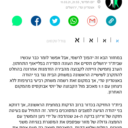
יום חמישי, 21:55, 11.03.21
"מחצית בשכונה" – פודקאסט
אצטדיון טדי, ירושלים
אופניים
ספורט מוטורי
משתתפים וזוכים בפרסים
א
א
כדורמים
א
א
(גודל טקסט)
תקנון משתתפים וזוכים בפרסים
טניס
פוטבול אמריקאי NFL
תקנון עבור פעילות אלקטרה
במחזור הבא זה יהפוך לרשמי, אבל אפשר לומר כבר עכשיו
שבית"ר ירושלים תסיים את העונה הסדירה בפלייאוף התחתון.
גיימינג E-Sports
בייסבול MLB
הערב (חמישי) הייתה לקבוצה מהבירה הזדמנות אחרונה בהחלט
תקנון עבור פעילות ספורט 1 – "מרלן"
להתקרב לשישייה הראשונה במשחק הבית נגד בני יהודה
ספורט אתגרי ואקסטרים
באצטדיון טדי, אך במקום זאת רשמה משחק רביעי ברציפות ללא
תנאי שימוש
ניצחון עם 1:1 מאכזב מול הקבוצה של יוסי אבוקסיס מהמקום
האחרון.
אומנויות לחימה
מדיניות פרטיות
בית"ר החזיקה בכדור ברוב הדקות במחצית הראשונה, אך דווקא
גיימינג E-Sports
בני יהודה הגיעה למצבים המסוכנים ביותר. זה התחיל עם בעיטה
חזקה של זריהן בדקה ה-24 שנהדפה על ידי ניצן והמשיך עם
תקנון פעילות ספורט 1
החמצה גדולה של מזור שפספס את המסגרת בנגיחה משני
מטרים, בחלוף שלוש דקות. המארחת מצאה רק פעם אחת את