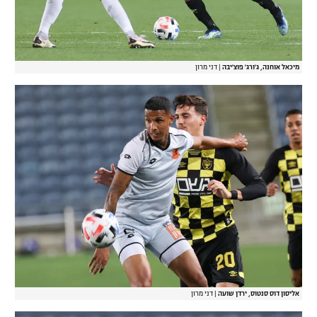
מיכאל אוחנה, ג'ורג' פוצ'יבה
|
דני מרון
אליסון דוס סנטוס, ירדן שועה
|
דני מרון