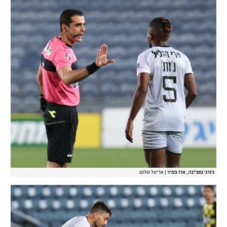
ג'ורג' פוצ'יבה, ארז פפיר
|
אריאל שלום