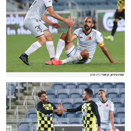
סתיו פיניש, דן מורי
|
דני מרון