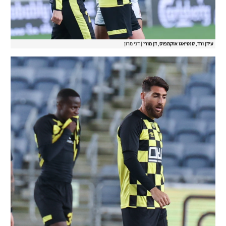
עידן ורד, סנטיאגו אוקמפוס, דן מורי
|
דני מרון