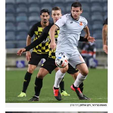
פאטוס בצ'יראי, ניקו אולסק
|
דני מרון