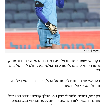
ברק לוי
|
דני מרון
דקה 45: שועה עשה תרגיל יפה במרכז המרגש ושלח כדור עומק
שהורחק לא טוב מרגלי מורי, אך אולסק בעט חלש לידיו של ברק
לוי.
דקה 52: אולסק נתח לא טוב על הרגל, ירד מכר הדשא בצליעה
והוחלף על ידי אלירן עטר.
דקה 57, בית"ר עלתה ליתרון 0:1!
מהלך קבוצתי נהדר החל אצל
אוחנה, המשיך לוורד שהעביר רוחב לעטר והחלוץ כבש בבעיטה