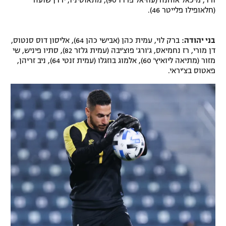
ורד, מיכאל אוחנה (עוזיאל פרדו 90), מתאוסיניו, ירדן שועה
(חלאופילו פלייטר 46).
בני יהודה:
ברק לוי, עמית כהן (אבישי כהן 64), אליסון דוס סנטוס,
דן מורי, רז נחמיאס, ג'ורג' פוצ'יבה (עמית גלזר 82), סתיו פיניש, שי
מזור (מתיאה ליואיץ' 60), אלמוג בוזגלו (עמית זנטי 64), ניב זריהן,
פאטוס בצ'יראי.