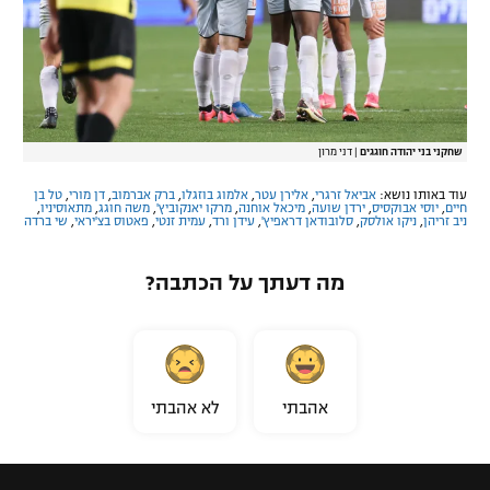
שחקני בני יהודה חוגגים
|
דני מרון
עוד באותו נושא:
אביאל זרגרי
,
אלירן עטר
,
אלמוג בוזגלו
,
ברק אברמוב
,
דן מורי
,
טל בן
חיים
,
יוסי אבוקסיס
,
ירדן שועה
,
מיכאל אוחנה
,
מרקו יאנקוביץ'
,
משה חוגג
,
מתאוסיניו
,
ניב זריהן
,
ניקו אולסק
,
סלובודאן דראפיץ'
,
עידן ורד
,
עמית זנטי
,
פאטוס בצ'יראי
,
שי ברדה
מה דעתך על הכתבה?
אהבתי
לא אהבתי