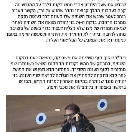
שכבש את שער היתרון אחרי חמש דקות בלבד על המגרש. זה
קרה בעקבות מהלך קבוצתי נהדר שהגיע אל ורד, הקשר העביר
רוחב לעטר שכבש את השמיני שלו העונה דרך בעיטה חזקה
ממרכז הרחבה. בדקה ה-74 בני יהודה מצאה את השוויון לאחר
שגיאה חמורה של ניצן שלא הצליח לעצור כדור פשוט של פוצ'יבה
מחוץ לרחבה. בית"ר לא החזירה את היתרון ולמעשה סיימה באופן
כמעט ודאי את המאבק על הפלייאוף העליון.
בית"ר שסוף סוף השלימה את משחיקה, נמצאת כעת במקום
השמיני, במרחק של חמש נקודות מהמקום השישי כשנותרו שני
מחזורים לסוף העונה הסדירה. במחזור הבא תפגוש את הפועל
כפר סבא בתקווה להמתיק את הגלולה לקראת סוף העונה. בני
יהודה מנגד שנותרה במקום האחרון למרות התיקו, תפגוש
בראשון באצטדיון בלומפילד את מכבי חיפה.