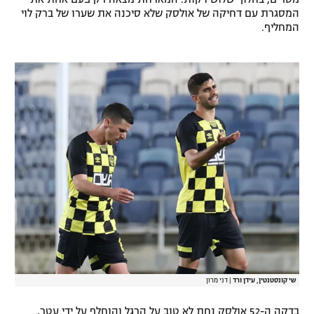
המסגרת עם דחיקה של אולסק שלא סיכנה את שערו של ברק לוי
רשיון להקרנה פומבית לבית עסק
המחליף.
הצטרפות לחבילת הערוצים
לוח דרושים – ג'ובנט
תגיות
המגזין
שי קונסטנטין, עידן ורד
|
דני מרון
בדקה ה-52 אולסק נחת לא טוב על הרגל והוחלף על ידי עטר,