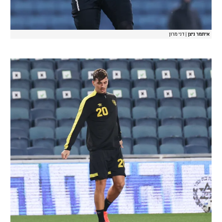
איתמר ניצן
|
דני מרון