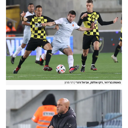
פאטוס בצ'יראי, ניקו אולסק, אביאל זרגרי
|
דני מרון