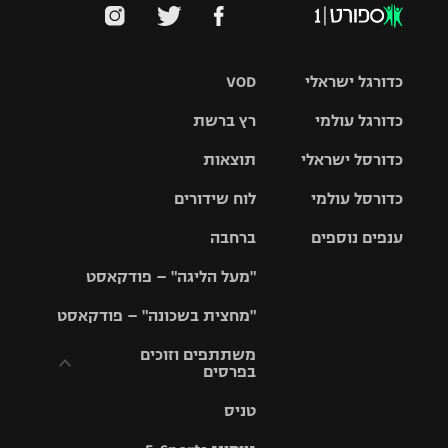
כדורגל ישראלי
VOD
כדורגל עולמי
רץ ברשת
ליגת העל
כדורסל ישראלי
תוצאות
ליגת
ליגה לאומית
האלופות
כדורסל עולמי
לוח שידורים
ליגת ווינר
סל
גביע הטוטו
ענפים נוספים
ברחבה
ליגה
NBA
אירופית
"מעל הליגה" – פודקאסט
ליגה לאומית
ליגיונרים
טניס
יורוליג
ליגה אנגלית
"מחצית בשכונה" – פודקאסט
כדורסל נשים
גביע המדינה
כדוריד
יורוקאפ
ליגה גרמנית
משתתפים וזוכים
בפרסים
מכבי תל
נבחרת
כדורעף
אביב
ישראל
ליגה
טניס
ספרדית
תקנון משתתפים
שחייה
הפועל חולון
מכבי חיפה
וזוכים בפרסים