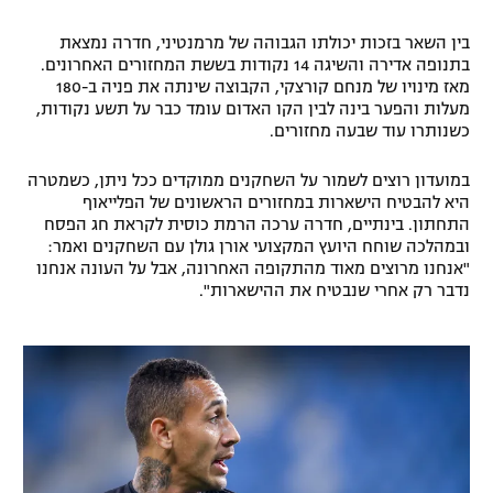
רשיון להקרנה פומבית לבית עסק
בין השאר בזכות יכולתו הגבוהה של מרמנטיני, חדרה נמצאת
בתנופה אדירה והשיגה 14 נקודות בששת המחזורים האחרונים.
הצטרפות לחבילת הערוצים
מאז מינויו של מנחם קורצקי, הקבוצה שינתה את פניה ב-180
מעלות והפער בינה לבין הקו האדום עומד כבר על תשע נקודות,
כשנותרו עוד שבעה מחזורים.
לוח דרושים – ג'ובנט
במועדון רוצים לשמור על השחקנים ממוקדים ככל ניתן, כשמטרה
תגיות
היא להבטיח הישארות במחזורים הראשונים של הפלייאוף
התחתון. בינתיים, חדרה ערכה הרמת כוסית לקראת חג הפסח
המגזין
ובמהלכה שוחח היועץ המקצועי אורן גולן עם השחקנים ואמר:
"אנחנו מרוצים מאוד מהתקופה האחרונה, אבל על העונה אנחנו
נדבר רק אחרי שנבטיח את ההישארות".