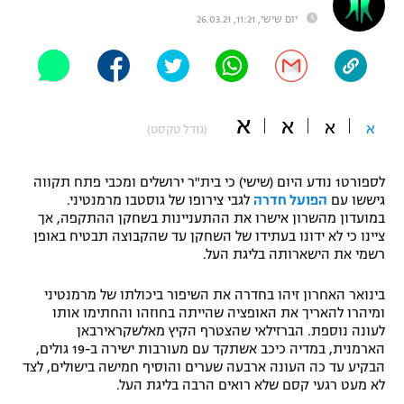
יום שישי, 11:21, 26.03.21
"מחצית בשכונה" – פודקאסט
אופניים
ספורט מוטורי
משתתפים וזוכים בפרסים
א
א
כדורמים
א
א
(גודל טקסט)
תקנון משתתפים וזוכים בפרסים
טניס
פוטבול אמריקאי NFL
תקנון עבור פעילות אלקטרה
לספורט1 נודע היום (שישי) כי בית"ר ירושלים ומכבי פתח תקווה
גיששו עם
הפועל חדרה
לגבי צירופו של גוסטבו מרמנטיני.
גיימינג E-Sports
בייסבול MLB
במועדון מהשרון אישרו את ההתעניינות בשחקן ההתקפה, אך
תקנון עבור פעילות ספורט 1 – "מרלן"
ציינו כי לא ידונו בעתידו של השחקן עד שהקבוצה תבטיח באופן
ספורט אתגרי ואקסטרים
רשמי את הישארותה בליגת העל.
תנאי שימוש
בינואר האחרון זיהו בחדרה את השיפור ביכולתו של מרמנטיני
אומנויות לחימה
ומיהרו להאריך את האופציה שהייתה בחוזהו והחתימו אותו
מדיניות פרטיות
לעונה נוספת. הברזילאי שהצטרף הקיץ מאלשקראירבאן
גיימינג E-Sports
הארמנית, במדיה כיכב אשתקד עם מעורבות ישירה ב-19 גולים,
הבקיע עד כה העונה ארבעה שערים והוסיף חמישה בישולים, לצד
תקנון פעילות ספורט 1
לא מעט רגעי קסם שלא רואים הרבה בליגת העל.