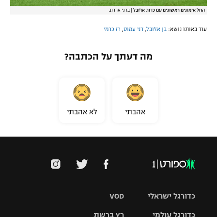
החל אימונים ראשונים עם כדור. אז'ובל
|
ברני ארדוב
עוד באותו נושא:
בן אז'ובל
,
דני עמוס
,
רז כרמי
מה דעתך על הכתבה?
אהבתי
לא אהבתי
כדורגל ישראלי
VOD
כדורגל עולמי
רץ ברשת