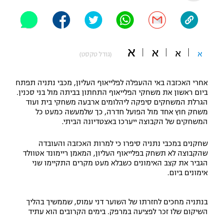
"מחצית בשכונה" – פודקאסט
אופניים
ספורט מוטורי
משתתפים וזוכים בפרסים
א
א
א
א
(גודל טקסט)
כדורמים
תקנון משתתפים וזוכים בפרסים
טניס
אחרי האכזבה באי ההעפלה לפלייאוף העליון, מכבי נתניה תפתח
פוטבול אמריקאי NFL
ביום ראשון את משחקי הפלייאוף התחתון בביתה מול בני סכנין.
תקנון עבור פעילות אלקטרה
הגרלת המשחקים סיפקה ליהלומים ארבעה משחקי בית ועוד
גיימינג E-Sports
משחק חוץ אחד מול הפועל חדרה, כך שלמעשה כמעט כל
בייסבול MLB
תקנון עבור פעילות ספורט 1 – "מרלן"
המשחקים של הקבוצה ייערכו באצטדיונה הביתי.
ספורט אתגרי ואקסטרים
שחקנים במכבי נתניה סיפרו כי למרות האכזבה והעובדה
תנאי שימוש
שהקבוצה לא תשחק בפלייאוף העליון, המאמן ריימונד אטוולד
אומנויות לחימה
הגביר את קצב האימונים כשבלא מעט מקרים התקיימו שני
אימונים ביום.
מדיניות פרטיות
גיימינג E-Sports
בנתניה מחכים לחזרתו של השוער דני עמוס, שממשיך בהליך
תקנון פעילות ספורט 1
השיקום שלו זכר לפציעה במרפק. בימים הקרובים הוא עתיד