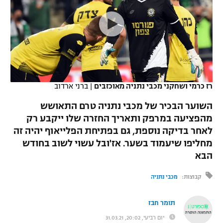
כדורסל נשים
נבחרת ישראל
יורוליג
ליגה ספרדית
טניס
VOD
מכבי תל אביב
מכבי חיפה
יורוקאפ
ליגה איטלקית
כדוריד
הפועל חולון
בית"ר ירושלים
רץ ברשת
ליגה צרפתית
כדורעף
הפועל ירושלים
מכבי תל אביב
רז כרמי ושחקני מכבי נתניה מאוכזבים
|
ברני ארדוב
ליגה הולנדית
שחייה
תוצאות
דני אבדיה
השוער הבכיר של מכבי נתניה טרם התאושש
הפועל תל אביב
מהפציעה במרפק ותאריך החזרה שלו ייקבע רק
ליגה טורקית
ג'ודו
לאחר בדיקה נוספת, גם בפתיחת הפלייאוף יהיה זה
הפועל חיפה
לוח שידורים
ליגה סינית
מחליפו שיעמוד בשער. אז'ובל עשוי לשוב בחודש
אגרוף
הבא
הפועל באר שבע
ליגה ברזילאית
ברחבה
ספורט אולימפי
קבוצות:
מכבי נתניה
מכבי נתניה
ליגות נוספות
UFC
"מעל הליגה" – פודקאסט
תומר חבז
בני יהודה
יום רביעי, 20:02, 31.03.21
היאבקות WWE