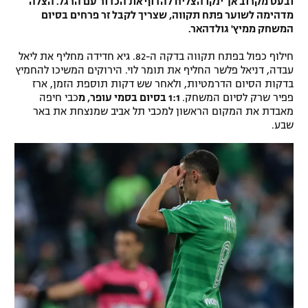
ובעט מקרוב אך ינקו הצליח להדוף את הכדור עם הרגל. הצלה
מדהימה לשוער פתח תקווה, שצריך לקבל זר פרחים בסיום
המשחק ממיץ' גולדהאר.
חילוף כפול בפתח תקווה בדקה ה-82. גיא חדידה מחליף את ליאל
עבדה, דניאל פלשר החליף את תומר לוי. הירוקים המשיכו להחמיץ
בדקות הסיום הדרמטיות, ולאחר שש דקות תוספת הזמן, ארז
פפיר שרק לסיום המשחק.
1:1 בסיום בסמי עופר, מ
כבי חיפה
מאבדת את המקום הראשון למכבי תל אביב שמנצחת את באר
שבע.