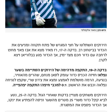
ג'וש כהן
|
מאור אלקסלסי
הירוקים השתלטו על חצי המגרש של פתח תקווה ומניעים את
הכדור בביטחון רב. בדקה ה-17, רז מאיר מצא את אבו פאני מחוץ
לרחבה עם כדור חכם מצד ימין, אך הכדור פגע בבלוריאן ויצא
לקרן.
בדקה ה-19, התקפה מדהימה של הירוקים הסתיימה בשער
נפלא!
חזיזה הכניס כדור עומק לסאן מנחם, שהרים מהאוויר,
בנגיעה, הרמה מושלמת לאמצע ומצא את צ'רון שרי, שקפץ לנגיחה
נפלאה וכבש את הראשון.
0:1 למכבי חיפה! התקפה יפהפייה.
הירוקים משחקים מצויין בדקות שאחרי הגול. בדקה ה-25, נטע
לביא קיבל כדור משרי 25 מטרים מהשער וניסה להפתיע את ינקו,
אך הכדור פספס את המסגרת.