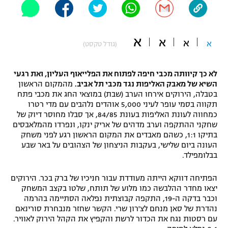
"מחצית בשכונה" – פודקאסט
אופניים
א
א
א
א
(גודל טקסט)
ספורט מוטורי
משתתפים וזוכים בפרסים
כדורמים
לא כך קיוותה מכבי חיפה לפתוח את הפלייאוף העליון, ואת רגעי
תקנון משתתפים וזוכים בפרסים
טניס
השיא של מאבק האליפות נגד מכבי תל אביב.
מהמקום הראשון
פוטבול אמריקאי NFL
בטבלה, הירוקים אירחו הערב (שבת) במוצאי החג את מכבי פתח
תקנון עבור פעילות אלקטרה
תקווה בסמי עופר לעיני 5,000 אוהדים נלהבים עם מדי רטרו
כמחווה לעונת האליפות בעונת 84/85, אך סבלו מחוסר דיוק של
גיימינג E-Sports
בייסבול MLB
שחקני ההתקפה וערב מדהים של אריק ינקו, ונפרדו מהמלאבסים
תקנון עבור פעילות ספורט 1 – "מרלן"
בתיקו 1:1, כשהם מאבדים את המקום הראשון רגע לפני משחק
ספורט אתגרי ואקסטרים
העונה ביום שלישי, בעקבות הניצחון של הצהובים על באר שבע
תנאי שימוש
בבלומפילד.
אומנויות לחימה
הפתיחה דווקא הייתה מעודדת עבור חניכיו של ברק בכר. הירוקים
מדיניות פרטיות
יצאו מחדר ההלבשה כמו מלוע של תותח, שלטו בקצב המשחק
גיימינג E-Sports
וכבר בדקה ה-19, התקפה קבוצתית נפלאה הסתיימה בהרמה
נהדרת של סאן מנחם לצ'רון שרי. הקשר שחזר מנבחרת סורינאם
תקנון פעילות ספורט 1
עם רסטות נגח את הכדור לרשת והקפיץ את הקהל הירוק לאוויר.