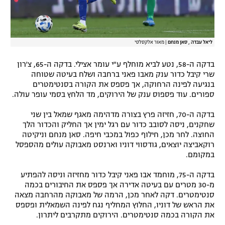
ליאל עבדה , סאן מנחם
|
מאור אלקסלסי
בדקה ה-58, נטע לביא מוחלף ע"י עומר אצילי. בדקה ה-65, צ'רון
שרי קיבל כדור ענק מאבו פאני ברחבה ושלח בעיטה שטוחה
בנגיעה לפינה הרחוקה, אך פספס את הקורה בסנטימטרים
ספורים. עוד פספוס ענק של הירוקים, מד הלחץ בסמי עופר עולה.
בדקה ה-70, חזיזה פרץ בצורה מדהימה מאגף שמאל בין שני
שחקנים, ניסה לסובב כדור עם רגל ימין אך החליק והכדור הלך
החוצה. לחר מכן, חילוף כפול במכבי חיפה. סאן מנחם וניקיטה
רוקאביצה יוצאים, גודסווי דוניו וארנסט מאבוקה עולים מהספסל
במקומם.
בדקה ה-75, מוחמד אבו פאני קיבל כדור מחזיזה וניסה להפתיע
מ-30 מטרים עם בעיטה אדירה אך פספס את החיבורים בכמה
סנטימטרים. דקה לאחר מכן, הרמה של מאבוקה מהרחבה מצאה
את הראש של דוניו, החלוץ המחליף נגח לפינה השמאלית ופספס
את הקורה בכמה סנטימטרים. הירוקים מתקרבים ליתרון.