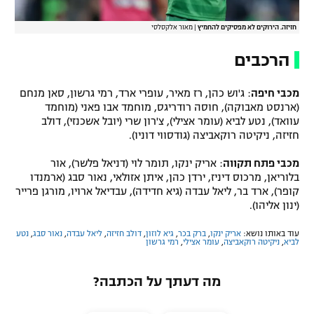
חזיזה. הירוקים לא מפסיקים להחמיץ
|
מאור אלקסלסי
הרכבים
מכבי חיפה
: ג'וש כהן, רז מאיר, עופרי ארד, רמי גרשון, סאן מנחם
(ארנסט מאבוקה), חוסה רודריגס, מוחמד אבו פאני (מוחמד
עוואד), נטע לביא (עומר אצילי), צ'רון שרי (יובל אשכנזי), דולב
חזיזה, ניקיטה רוקאביצה (גודסווי דוניו).
מכבי פתח תקווה
: אריק ינקו, תומר לוי (דניאל פלשר), אור
בלוריאן, מרכוס דיניז, ירדן כהן, איתן אזולאי, נאור סבג (ארמנדו
קופר), ארד בר, ליאל עבדה (גיא חדידה), עבדיאל ארויו, מורגן פרייר
(ינון אליהו).
עוד באותו נושא:
אריק ינקו
,
ברק בכר
,
גיא לוזון
,
דולב חזיזה
,
ליאל עבדה
,
נאור סבג
,
נטע
לביא
,
ניקיטה רוקאביצה
,
עומר אצילי
,
רמי גרשון
מה דעתך על הכתבה?