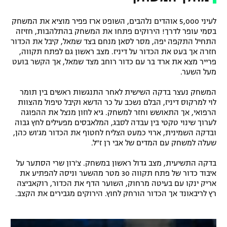
לעיני 5,000 אוהדים נלהבים, השופט ארז פפיר מוציא את המשחק
בסמי עופר לדרך! הירוקים פתחו את המשחק בהתלהבות, חזיזה
התחיל התקפה יפה, מסר לסאן מנחם בצד שמאל, קיבל את הכדור
חזרה אך בעט את הכדור על דיניז. מצב ראשון גם לפתח תקווה,
פרייר מצא את ארד בר עם כדור רוחב מצד שמאל, אך הקשר בועט
מעל השער.
המשחק נעצר בדקה השישית לאחר התנגשות ראשים בין תומר
לוי למרקוס דיניז, הבלם נשכב על כר הדשא וקיבל טיפול מהצוות
הרפואי, אך התאושש וחזר למשחק. גיא לוזון מנצל את ההפוגה
לערוך שינוי טקטי בין עבדה לסבג, המלאבסים מפעילים לחץ גבוה
ובדקה השמינית, ארוי כמעט הצליח לחטוף את הכדור מג'וש כהן,
שעלה למשחק עם המדים של אבי רן ז"ל.
בדקה התשיעית, מצב גדול ראשון במשחק. צ'רון שרי הסתער על
איבוד כדור של פתח תקווה 30 מטר מהשער וניסה להפתיע את
אריק ינקו עם בעיטה מרחוק, השוער הדף את הכדור, רוקאביצה
רץ לריבאונד אך הכדור הורחק לחוץ. הירוקים מגבירים את הקצב.