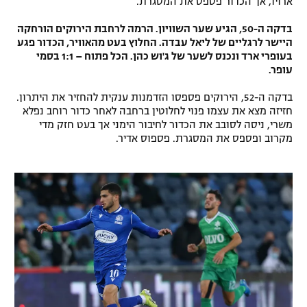
ארויו, אך הכדור פספס את המסגרת.
בדקה ה-50, הגיע שער השוויון. הרמה לרחבת הירוקים הורחקה
היישר לרגליים של ליאל עבדה. החלוץ בעט מהאוויר, הכדור פגע
בעופרי ארד ונכנס לשער של ג'וש כהן. הכל פתוח – 1:1 בסמי
עופר.
בדקה ה-52, הירוקים פספסו הזדמנות ענקית להחזיר את היתרון.
חזיזה מצא את עצמו פנוי לחלוטין ברחבה לאחר כדור רוחב נפלא
משרי, ניסה לסובב את הכדור לחיבור הימני אך בעט חזק מדי
מקרוב ופספס את המסגרת. פספוס אדיר.