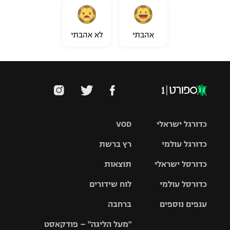
אהבתי
לא אהבתי
כדורגל ישראלי
VOD
כדורגל עולמי
רץ ברשת
ליגת העל
כדורסל ישראלי
תוצאות
ליגת
ליגה לאומית
האלופות
כדורסל עולמי
לוח שידורים
ליגת ווינר
סל
גביע הטוטו
ענפים נוספים
ברחבה
ליגה
NBA
אירופית
"מעל הליגה" – פודקאסט
ליגה לאומית
ליגיונרים