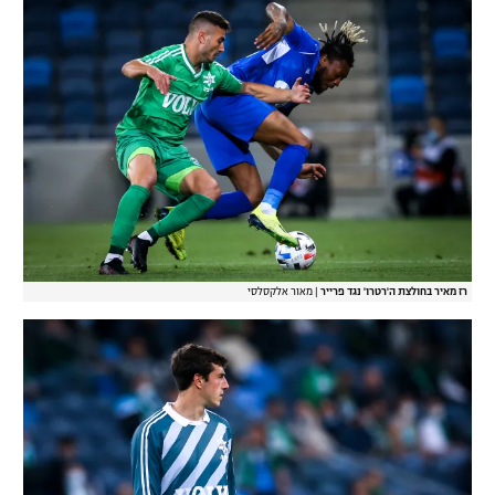
רז מאיר בחולצת ה'רטרו' נגד פרייר
|
מאור אלקסלסי