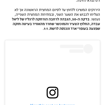
0:1 נפלא לחיפה.
רשיון להקרנה פומבית לבית עסק
הירוקים המשיכו ללחוץ עד לסיום המחצית הראשונה אך לא
הצליחו לכבוש את השער השני, ובפתיחת המחצית השנייה,
הצטרפות לחבילת הערוצים
נענשו.
בדקה ה-50, הגבהה לרחבה הורחקה לרגליו של ליאל
עבדה, החלוץ הצעיר והמוכשר שחרר מהאוויר בעיטה חזקה
לוח דרושים – ג'ובנט
שפגעה בעופרי ארד ונכנסה לרשת. 1:1.
תגיות
המגזין