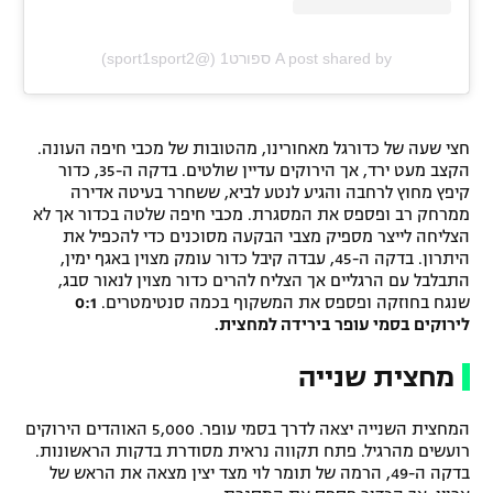
A post shared by ספורט1 (@sport1sport2)
חצי שעה של כדורגל מאחורינו, מהטובות של מכבי חיפה העונה.
הקצב מעט ירד, אך הירוקים עדיין שולטים. בדקה ה-35, כדור
קיפץ מחוץ לרחבה והגיע לנטע לביא, ששחרר בעיטה אדירה
ממרחק רב ופספס את המסגרת. מכבי חיפה שלטה בכדור אך לא
הצליחה לייצר מספיק מצבי הבקעה מסוכנים כדי להכפיל את
היתרון. בדקה ה-45, עבדה קיבל כדור עומק מצוין באגף ימין,
התבלבל עם הרגליים אך הצליח להרים כדור מצוין לנאור סבג,
שנגח בחוזקה ופספס את המשקוף בכמה סנטימטרים.
0:1
לירוקים בסמי עופר בירידה למחצית.
מחצית שנייה
המחצית השנייה יצאה לדרך בסמי עופר. 5,000 האוהדים הירוקים
רועשים מהרגיל. פתח תקווה נראית מסודרת בדקות הראשונות.
בדקה ה-49, הרמה של תומר לוי מצד יצין מצאה את הראש של