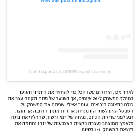
View this post on Instagram
A post shared by ספורט1 (@sport1sport2)
לאחר מכן, הירוקים עשו הכל כדי להחזיר את היתרון והגיעו
במהלך המשחק ל-26 איומים, אך השוער של פתח תקווה עצר את
כולם בתצוגה הירואית. עומר אצילי, שפתח את המשחק על
הספסל הגיע לשתי הזדמנויות אדירות מתוך הרחבה אך נעצר.
רגע לפני שריקת הסיום, נגיחה של רמי גרשון, שהחליף את בוגדן
פלאניץ' המוצהב נעצרה בקצות האצבעות של ינקו וחתמה את
תוצאת המשחק.
1:1 בסיום.