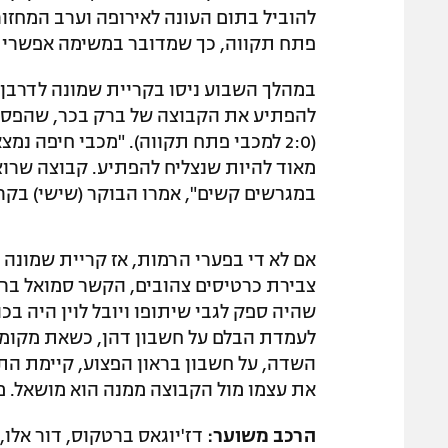
להוביל בתום העונה לאירופה וערב המחזו
פתח תקווה, כך שמדובר במשימה אפשרי
במהלך השבוע ניסו בקריית שמונה לדרבן 
להפתיע את הקבוצה של ברק בכר, שהפסי
(2:0 למכבי פתח תקווה). "מכבי חיפה נמ
מאוד להיות שנצליח להפתיע. קבוצה שרוצ
במגרשים קשים", אמרו הבוקר (שישי) בקר
אם לא די בפערי הרמות, אז קריית שמונה ת
צבירת כרטיסים צהובים, הקשר סמואל בראו
שהיה ספק לגבי שיתופו ויובל לוין היה בכונ
לעמדת הבלם על חשבון דהן, כשאת מקומו 
השדה, על חשבון בראון הפצוע, קיימת התל
את עצמו מול הקבוצה ממנה הוא מושאל. מו
הרכב משוער:
דז'יוגאס ברטקוס, דור אלו, ע