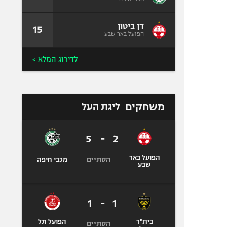
דן ביטון
15
הפועל באר שבע
לדירוג המלא >
משחקים
ליגת העל
5
-
2
הפועל באר
הסתיים
מכבי חיפה
שבע
1
-
1
בית"ר
הפועל תל
הסתיים