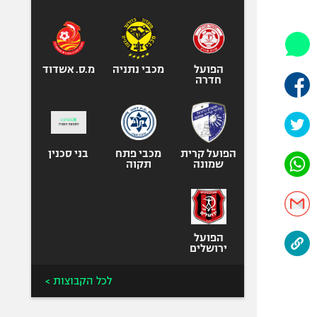
היאבקות WWE
אופניים
ספורט מוטורי
כדורמים
הפועל
מכבי נתניה
מ.ס. אשדוד
חדרה
פוטבול אמריקאי NFL
בייסבול MLB
ספורט אתגרי
ואקסטרים
הפועל קרית
מכבי פתח
בני סכנין
שמונה
תקוה
אומנויות לחימה
גיימינג E-Sports
הפועל
ירושלים
לכל הקבוצות >