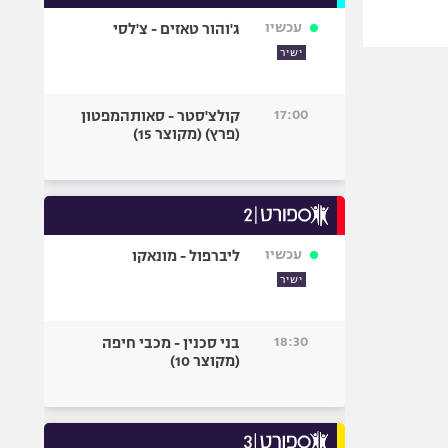
עכשיו
ג'והור טאזים - צ'לסי
ישיר
17:00
קולצ'סטר - סאותהמפטון
(פרץ) (מקוצר 15)
עכשיו
ליברפול - מונאקו
ישיר
18:30
בני סכנין - מכבי חיפה
(מקוצר 10)