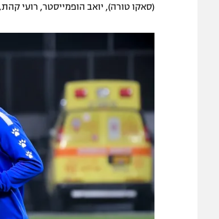
(סאקו טורה), יואב הופמייסטר, רועי קהת, מ