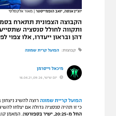
המגזין
יוג'ין אנסה, יואב הופמייסטר
|
מאור אלקסלסי
ותקווה לחולל סנסציה שתסייע
דהן ובראון ייעדרו, אלו צפוי לפ
קבוצות:
הפועל קרית שמונה
מיכאל וייסרמן
יום שישי, 09:26, 16.04.21
הפועל קריית שמונה
רוצה להשיג ניצחון ב
כי זו תהיה סנסציה גדולה אם יצלחו להשיג
החל מ-20:25, ישיר בספורט1
). המאמן קו