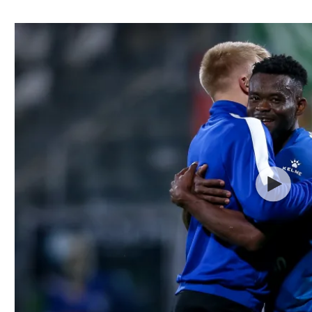
ל אביב
ליגה טורקית
תל אביב
ליגה סינית
חיפה
ליגה ברזילאית
באר שבע
ליגות נוספות
תניה
דה