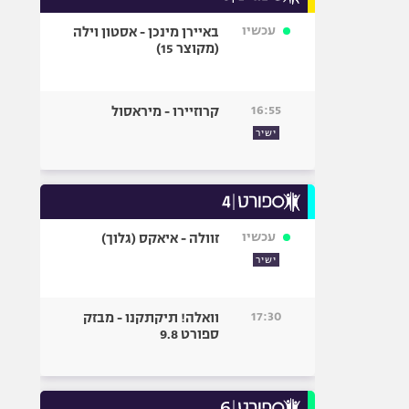
עכשיו
באיירן מינכן - אסטון וילה
(מקוצר 15)
16:55
קרוזיירו - מיראסול
ישיר
עכשיו
זוולה - איאקס (גלוך)
ישיר
17:30
וואלה! תיקתקנו - מבזק
ספורט 9.8