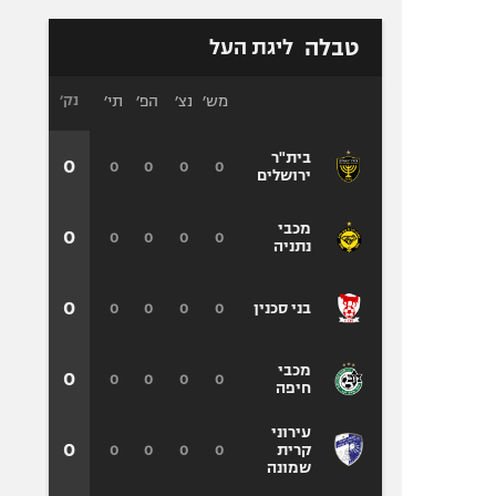
טבלה
ליגת העל
מש׳
נצ׳
הפ׳
תי׳
נק׳
בית"ר
0
0
0
0
0
ירושלים
מכבי
0
0
0
0
0
נתניה
0
0
0
0
0
בני סכנין
מכבי
0
0
0
0
0
חיפה
עירוני
0
0
0
0
0
קרית
שמונה