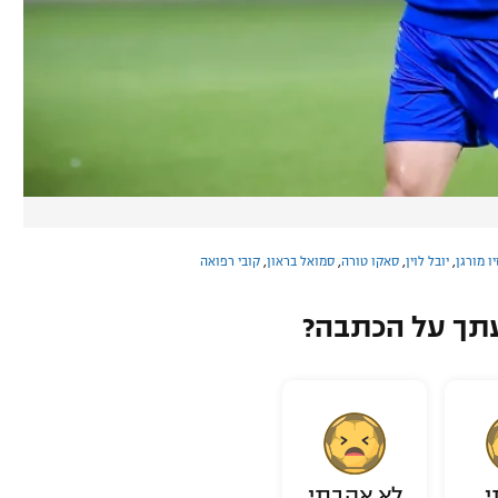
יו מורגן
,
יובל לוין
,
סאקו טורה
,
סמואל בראון
,
קובי רפואה
תך על הכתבה?
י
לא אהבתי