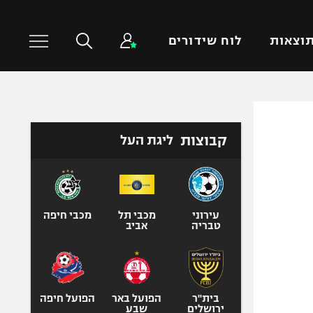
וצאות
לוח שידורים
כדורסל עולמי
ענפים נוספים
קבוצות
ליגת העל
NBA
טניס
יורוליג
כדוריד
יורוקאפ
כדורעף
שחייה
עירוני
מכבי תל
מכבי חיפה
טבריה
אביב
ג'ודו
אגרוף
ספורט אולימפי
UFC
בית"ר
הפועל באר
הפועל חיפה
ירושלים
שבע