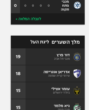
מכבי
0
0
0
0
0
פתח
תקוה
לטבלה המלאה >
מלך השערים
ליגת העל
דור פרץ
19
מכבי תל אביב
אדריאן אוגריסה
18
עירוני קרית שמונה
עומר אצילי
15
בית"ר ירושלים
גיא מלמד
15
מכבי חיפה