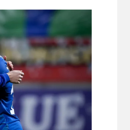
משתתפים וזוכים בפרסים
מכבי ת
הפועל 
תקנון משתתפים וזוכים בפרסים
הפועל 
תקנון עבור פעילות אלקטרה
הפועל 
תקנון עבור פעילות ספורט 1 – "מרלן"
מכבי נ
טניס
בני יהו
גיימינג E-Sports
תנאי שימוש
מדיניות פרטיות
תקנון פעילות ספורט 1
רשיון להקרנה פומבית לבית עסק
הצטרפות לחבילת הערוצים
לוח דרושים – ג'ובנט
תגיות