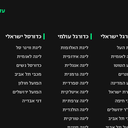
עק
רגל ישראלי
כדורגל עולמי
כדורסל ישראלי
 העל
ליגת האלופות
ליגת ווינר סל
 לאומית
ליגה אירופית
ליגה לאומית
 הטוטו
ליגה אנגלית
כדורסל נשים
ונרים
ליגה גרמנית
מכבי תל אביב
 המדינה
ליגה ספרדית
הפועל חולון
ת ישראל
ליגה איטלקית
הפועל ירושלים
 חיפה
ליגה צרפתית
דני אבדיה
ר ירושלים
ליגה הולנדית
 תל אביב
ליגה טורקית
ל תל אביב
ליגה סינית