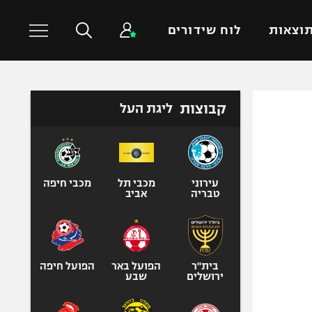
וצאות
לוח שידורים
כדורסל עולמי
ענפים נוספים
קבוצות
ליגת העל
NBA
טניס
יורוליג
כדוריד
יורוקאפ
כדורעף
עירוני
מכבי תל
מכבי חיפה
טבריה
אביב
שחייה
ג'ודו
אגרוף
ספורט אולימפי
בית"ר
הפועל באר
הפועל חיפה
ירושלים
שבע
UFC
היאבקות WWE