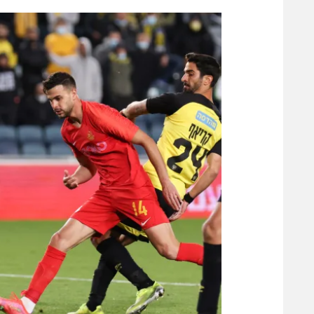
הפועל 
תקנון משתתפים וזוכים בפרסים
הפועל 
תקנון עבור פעילות אלקטרה
הפועל 
תקנון עבור פעילות ספורט 1 – "מרלן"
מכבי נ
טניס
בני יהו
גיימינג E-Sports
תנאי שימוש
מדיניות פרטיות
תקנון פעילות ספורט 1
רשיון להקרנה פומבית לבית עסק
הצטרפות לחבילת הערוצים
לוח דרושים – ג'ובנט
תגיות
המגזין