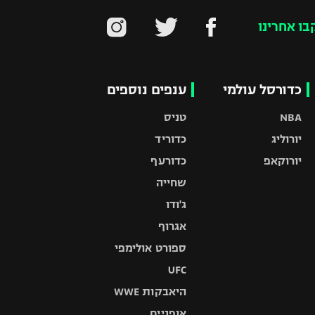
בו אחרינו
כדורסל עולמי
ענפים נוספים
NBA
טניס
יורוליג
כדוריד
יורוקאפ
כדורעף
שחייה
ג'ודו
אגרוף
ספורט אולימפי
UFC
היאבקות WWE
אופניים