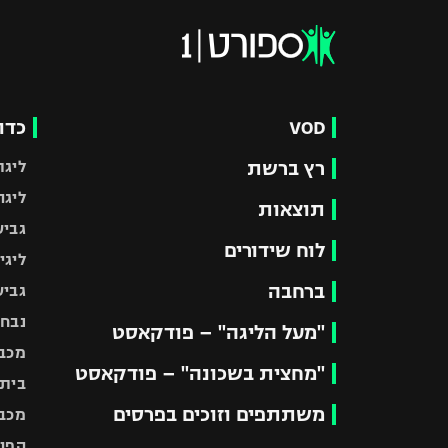
VOD
כדו
רץ ברשת
ליגת
ליגה
תוצאות
גביע
לוח שידורים
ליגי
ברחבה
גביע
נבחר
"מעל הליגה" – פודקאסט
מכבי
"מחצית בשכונה" – פודקאסט
בית"
משתתפים וזוכים בפרסים
מכבי
הפוע