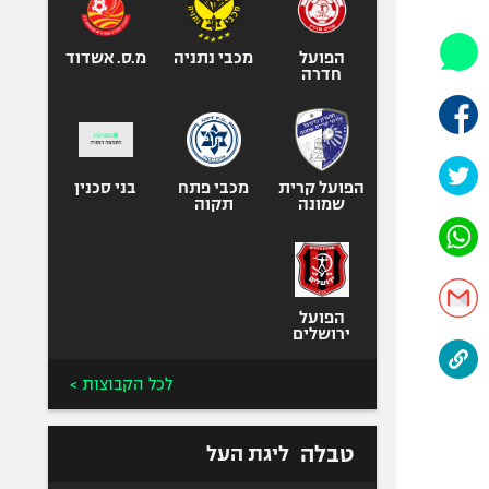
אופניים
ספורט מוטורי
הפועל
מכבי נתניה
מ.ס. אשדוד
חדרה
כדורמים
פוטבול אמריקאי NFL
בייסבול MLB
הפועל קרית
מכבי פתח
ספורט אתגרי
בני סכנין
שמונה
תקוה
ואקסטרים
אומנויות לחימה
גיימינג E-Sports
הפועל
ירושלים
לכל הקבוצות >
טבלה
ליגת העל