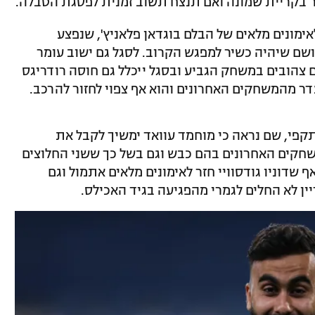
בקריית שמונה ואם תנצח תשוב זמנית לפסגת הטבלה.
מונים מלאים של הבלם בוגדאן פלאניץ', שנפצע
שם שיהיה כשיר למפגש הקרוב. לסגל גם ישוב עומר
 צהובים במשחק הגביע ובסגל ייכלל גם חוסה רודריגס
 מהמשחקים האחרונים והוא אף צפוי לחזור להרכב.
י, שם נראה כי מוחמד עוואד ימשיך לקבל את
חקים האחרונים בהם כבש וגם בשל כך ששני החלוצים
שדוניו גודסוויי חזר לאימונים מלאים אתמול וגם
ין לא החלים לגמרי מהפגיעה בגיד האכילס.