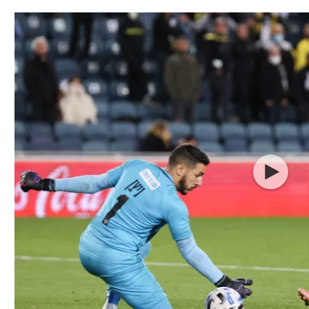
תל אביב
ליגה סינית
חיפה
ליגה ברזילאית
באר שבע
ליגות נוספות
תניה
דה