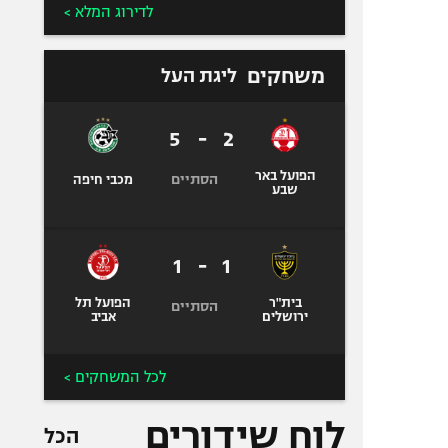
לדירוג המלא >
משחקים
ליגת העל
5
-
2
הפועל באר
הסתיים
מכבי חיפה
שבע
1
-
1
בית"ר
הפועל תל
הסתיים
ירושלים
אביב
לכל המשחקים >
לוח שידורים
הכל