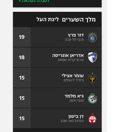
לטבלה המלאה >
מלך השערים
ליגת העל
דור פרץ
19
מכבי תל אביב
אדריאן אוגריסה
18
עירוני קרית שמונה
עומר אצילי
15
בית"ר ירושלים
גיא מלמד
15
מכבי חיפה
דן ביטון
15
הפועל באר שבע