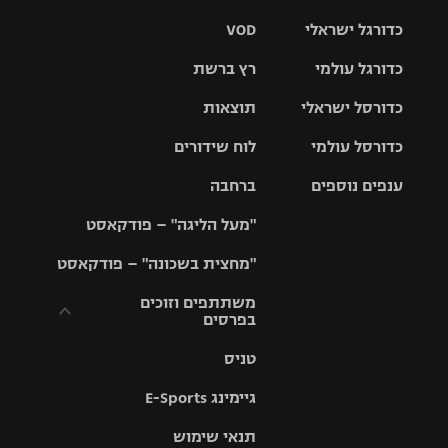
כדורגל ישראלי
VOD
כדורגל עולמי
רץ ברשת
ליגת העל
כדורסל ישראלי
תוצאות
ליגת
ליגה לאומית
האלופות
כדורסל עולמי
לוח שידורים
ליגת ווינר
סל
גביע הטוטו
ענפים נוספים
ברחבה
ליגה
NBA
אירופית
"מעל הליגה" – פודקאסט
ליגה לאומית
ליגיונרים
טניס
יורוליג
ליגה אנגלית
"מחצית בשכונה" – פודקאסט
כדורסל נשים
גביע המדינה
כדוריד
יורוקאפ
ליגה גרמנית
משתתפים וזוכים
בפרסים
מכבי תל
נבחרת
כדורעף
אביב
ישראל
ליגה
טניס
ספרדית
תקנון משתתפים
שחייה
הפועל חולון
מכבי חיפה
וזוכים בפרסים
גיימינג E-Sports
ליגה
איטלקית
ג'ודו
הפועל
בית"ר
תנאי שימוש
תקנון עבור פעילות