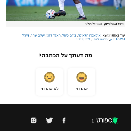
נייג'ל האסלביינק
|
מאור אלקסלסי
עוד באותו נושא:
אוסאמה חלאילה
,
בירם כיאל
,
חאלד דוכי
,
יעקב שחר
,
נייג'ל
האסלביינק
,
עטאא ג'אבר
,
שרון מימר
מה דעתך על הכתבה?
אהבתי
לא אהבתי