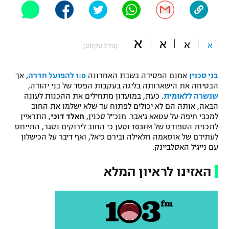
"מחצית בשכונה" – פודקאסט
אופניים
א
א
א
א
ספורט מוטורי
(גודל טקסט)
משתתפים וזוכים בפרסים
כדורמים
בני סכנין
אמנם הפסידה בשבת האחרונה
1:0 להפועל חדרה
, אך
תקנון משתתפים וזוכים בפרסים
טניס
הבטיחה את הישארותה בליגה בעקבות הפסד של בני יהודה,
פוטבול אמריקאי NFL
שנשרה ללאומית
. כעת, במועדון מתחילים את ההכנות לעונה
תקנון עבור פעילות אלקטרה
הבאה, אותה הם לא יכולים לפתוח עד שלא ישלמו את החוב
למכבי חיפה על עטאא ג'אבר. מנכ"ל סכנין,
חאלד דוכי
, התראיין
גיימינג E-Sports
בייסבול MLB
לתכנית הספורט של 103FM וטען כי החוב לירוקים נסגר, התייחס
תקנון עבור פעילות ספורט 1 – "מרלן"
לעתידם של אוסאמה חלאילה ובירם כיאל, ואף דיבר על הכישלון
ספורט אתגרי ואקסטרים
עם נייג'ל האסלביינק.
תנאי שימוש
אומנויות לחימה
האזינו לראיון המלא
מדיניות פרטיות
גיימינג E-Sports
תקנון פעילות ספורט 1