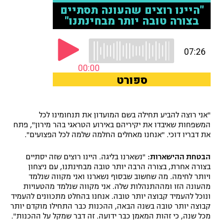
רשיון להקרנה פומבית לבית עסק
הצטרפות לחבילת הערוצים
לוח דרושים – ג'ובנט
תגיות
המגזין
"אני רוצה להביע תחילה בשם המועדון את תנחומינו לכל
המשפחות שאיבדו את יקיריהם באירוע הטראגי בהר מירון", פתח
את דבריו דוכי. "אנחנו מאחלים החלמה שלמה לכל הפצועים".
הבטחת ההישארות:
"נשארנו בליגה. היינו רוצים שזה יסתיים
בצורה אחרת, בצורה הרבה יותר טובה מבחינתנו, עם ניצחון
ויותר לחימה. מה שחשוב שבסוף נשארנו ואני מקווה שנלמד
מהעונה הזו ומההתנהלות שלה. אני מקווה שנלמד מהטעויות
ונוכל להעמיד קבוצה יותר טובה. אנחנו בהחלט מתכוונים להעמיד
קבוצה יותר טובה בשנה הבאה, ההכנות כבר התחילו מוקדם יותר
מכל שנה, כי זהות המאמן כבר ידועה. זה דבר שמקל על ההכנות".