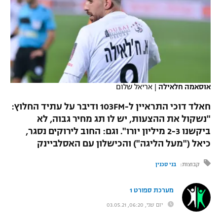
כדורסל נשים
נבחרת ישראל
יורוליג
ליגה ספרדית
טניס
VOD
מכבי תל אביב
מכבי חיפה
יורוקאפ
ליגה איטלקית
כדוריד
הפועל חולון
בית"ר ירושלים
רץ ברשת
ליגה צרפתית
כדורעף
הפועל ירושלים
מכבי תל אביב
אוסאמה חלאילה
|
אריאל שלום
ליגה הולנדית
שחייה
תוצאות
דני אבדיה
חאלד דוכי התראיין ל-103FM ודיבר על עתיד החלוץ:
הפועל תל אביב
ליגה טורקית
"נשקול את ההצעות, יש לו תג מחיר גבוה, לא
ג'ודו
ביקשנו 2-3 מיליון יורו". וגם: החוב לירוקים נסגר,
הפועל חיפה
לוח שידורים
ליגה סינית
כיאל ("מעל הליגה") והכישלון עם האסלביינק
אגרוף
הפועל באר שבע
ליגה ברזילאית
קבוצות:
בני סכנין
ברחבה
ספורט אולימפי
מכבי נתניה
ליגות נוספות
מערכת ספורט 1
UFC
"מעל הליגה" – פודקאסט
בני יהודה
יום שני, 06:20, 03.05.21
היאבקות WWE