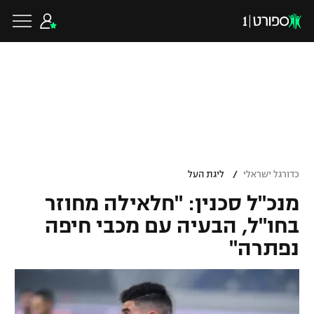
כדורגל ישראלי
ליגת העל
כדורגל עולמי
/
כדורגל ישראלי
ליגת העל
ליגה לאומית
מנכ"ל סכנין: "חלאילה מחוזר
ליגת האלופות
כדורסל ישראלי
בחו"ל, הבעיה עם מכבי חיפה
גביע הטוטו
נפתרה"
ליגה אירופית
ליגת ווינר סל
ליגיונרים
כדורסל עולמי
ליגה אנגלית
ליגה לאומית
גביע המדינה
NBA
ליגה גרמנית
ענפים נוספים