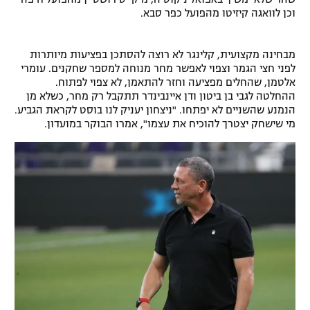
וכן לוואגה קיזיטו מהפועל כפר סבא.
רשיון להקרנה פומבית לבית עסק
הצטרפות לחבילת הערוצים
מבחינה מקצועית, קלינגר לא רוצה להסתכן בפציעות מיותרות
לפני חצי הגמר וצפוי לאפשר מחר מנוחה למספר שחקנים. עומרי
אלטמן, שהחלים מפציעה וחזר להתאמן, לא צפוי לפתוח.
לוח דרושים – ג'ובנט
ההחלטה לגבי בן ביטון ודן איינבינדר תתקבל רק מחר, כשלא מן
הנמנע שהשניים לא יפתחו. "ניצחון יעניק לנו בוסט לקראת הגביע.
תגיות
מי שישחק יצטרך להוכיח את עצמו", אמרו הבוקר במועדון.
המגזין