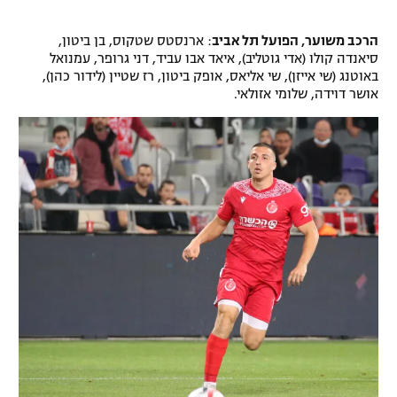
הרכב משוער, הפועל תל אביב
: ארנסטס שטקוס, בן ביטון,
סיאנדה קולו (אדי גוטליב), איאד אבו עביד, דני גרופר, עמנואל
באוטנג (שי אייזן), שי אליאס, אופק ביטון, רז שטיין (לידור כהן),
אושר דוידה, שלומי אזולאי.