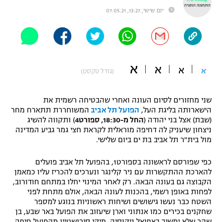
יום שישי, 13:27, 07.05.21
"מחצית בשכונה" – פודקאסט
אופניים
ספורט מוטורי
משתתפים וזוכים בפרסים
א
א
כדורמים
א
א
(גודל טקסט)
תקנון משתתפים וזוכים בפרסים
טניס
פוטבול אמריקאי NFL
תקנון עבור פעילות אלקטרה
שני מחזורים לסיום העונה ואחרי שהבטיחה רשמית את
הישארותה בליגת העל,
הפועל תל אביב
המשוחררת תתארח מחר
גיימינג E-Sports
בייסבול MLB
(שבת) אצל בני יהודה (
החל מ-18:30, ספורט4
) ותקווה להשיג
תקנון עבור פעילות ספורט 1 – "מרלן"
ניצחון שיעניק לה דחיפה מוראלית לקראת חצי גמר גביע המדינה
ספורט אתגרי ואקסטרים
מול בית"ר תל אביב בת ים ביום שלישי.
תנאי שימוש
כפי שפורסם לראשונה בספורט1, בהפועל תל אביב פועלים
אומנויות לחימה
להארכת ההתקשרות עם ניר קלינגר ונערכים להכריז עליו כמאמן
מדיניות פרטיות
הקבוצה גם בעונה הבאה. רק לאחר המינוי יחלו במתחם חודורוב,
גיימינג E-Sports
לפחות באופן רשמי, בהכנות לעונה הבאה, אולם מתחת לפני
השטח כבר נעשו גישושים ושיחות ראשוניות בנוגע למספר
תקנון פעילות ספורט 1
שחקנים בכירים כמו אנתוני וארן שיעזוב את הפועל באר שבע, בן
שהר שלא ימשיך באפואל ניקוסיה, מיקי סירושטיין מהפועל חיפה