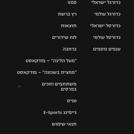
כדורגל ישראלי
VOD
כדורגל עולמי
רץ ברשת
ליגת העל
כדורסל ישראלי
תוצאות
ליגת
ליגה לאומית
האלופות
כדורסל עולמי
לוח שידורים
ליגת ווינר
סל
גביע הטוטו
ענפים נוספים
ברחבה
ליגה
NBA
אירופית
"מעל הליגה" – פודקאסט
ליגה לאומית
ליגיונרים
טניס
יורוליג
ליגה אנגלית
"מחצית בשכונה" – פודקאסט
כדורסל נשים
גביע המדינה
כדוריד
יורוקאפ
ליגה גרמנית
משתתפים וזוכים
בפרסים
מכבי תל
נבחרת
כדורעף
אביב
ישראל
ליגה
טניס
ספרדית
תקנון משתתפים
שחייה
הפועל חולון
מכבי חיפה
וזוכים בפרסים
גיימינג E-Sports
ליגה
איטלקית
ג'ודו
הפועל
בית"ר
תנאי שימוש
תקנון עבור פעילות
ירושלים
ירושלים
אלקטרה