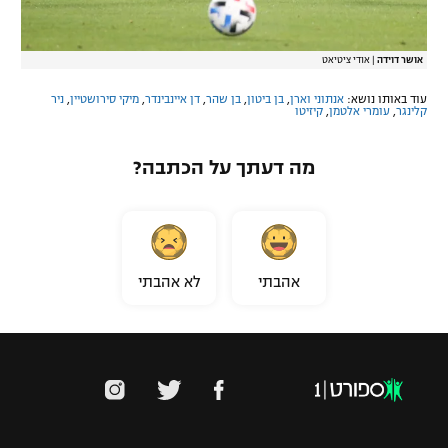
אושר דוידה
|
אודי ציטיאט
עוד באותו נושא:
אנתוני וארן
,
בן ביטון
,
בן שהר
,
דן איינבינדר
,
מיקי סירושטיין
,
ניר
קלינגר
,
עומרי אלטמן
,
קיזיטו
מה דעתך על הכתבה?
אהבתי
לא אהבתי