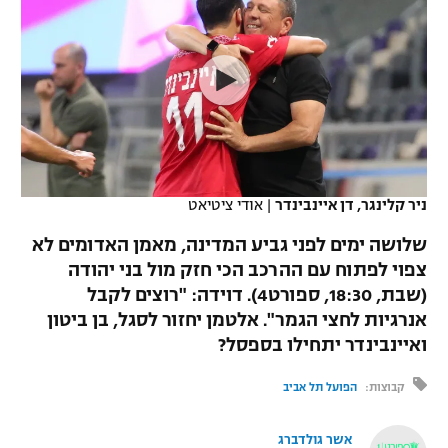
כדורסל נשים
נבחרת ישראל
יורוליג
ליגה ספרדית
טניס
VOD
מכבי תל אביב
מכבי חיפה
יורוקאפ
ליגה איטלקית
כדוריד
הפועל חולון
בית"ר ירושלים
רץ ברשת
ליגה צרפתית
כדורעף
הפועל ירושלים
מכבי תל אביב
ליגה הולנדית
שחייה
תוצאות
ניר קלינגר, דן איינבינדר
|
אודי ציטיאט
דני אבדיה
הפועל תל אביב
ליגה טורקית
שלושה ימים לפני גביע המדינה, מאמן האדומים לא
ג'ודו
הפועל חיפה
צפוי לפתוח עם ההרכב הכי חזק מול בני יהודה
לוח שידורים
ליגה סינית
(שבת, 18:30, ספורט4). דוידה: "רוצים לקבל
אגרוף
הפועל באר שבע
אנרגיות לחצי הגמר". אלטמן יחזור לסגל, בן ביטון
ליגה ברזילאית
ברחבה
ואיינבינדר יתחילו בספסל?
ספורט אולימפי
מכבי נתניה
ליגות נוספות
קבוצות:
הפועל תל אביב
UFC
"מעל הליגה" – פודקאסט
בני יהודה
אשר גולדברג
היאבקות WWE