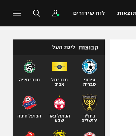
וצאות
לוח שידורים
כדורסל עולמי
ענפים נוספים
קבוצות
ליגת העל
NBA
טניס
יורוליג
כדוריד
יורוקאפ
כדורעף
עירוני
מכבי תל
מכבי חיפה
טבריה
אביב
שחייה
ג'ודו
אגרוף
ספורט אולימפי
בית"ר
הפועל באר
הפועל חיפה
ירושלים
שבע
UFC
היאבקות WWE