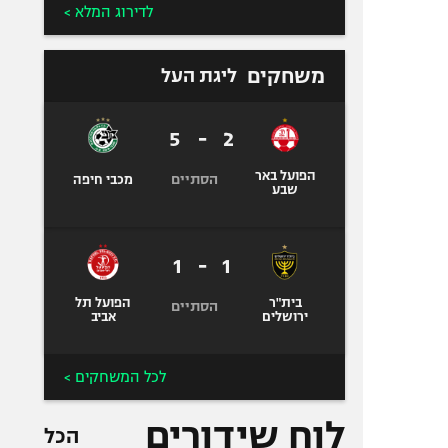
לדירוג המלא >
משחקים
ליגת העל
5
-
2
הפועל באר
הסתיים
מכבי חיפה
שבע
1
-
1
בית"ר
הפועל תל
הסתיים
ירושלים
אביב
לכל המשחקים >
לוח שידורים
הכל