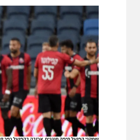
הפועל 
תקנון משתתפים וזוכים בפרסים
הפועל 
תקנון עבור פעילות אלקטרה
הפועל 
תקנון עבור פעילות ספורט 1 – "מרלן"
מכבי נ
טניס
בני יהו
גיימינג E-Sports
תנאי שימוש
מדיניות פרטיות
תקנון פעילות ספורט 1
רשיון להקרנה פומבית לבית עסק
הצטרפות לחבילת הערוצים
לוח דרושים – ג'ובנט
תגיות
שחקני הפועל חיפה חוגגים, אכזבה בהפועל כפר ס
המגזין