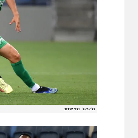
גל אראל
|
ברני ארדוב