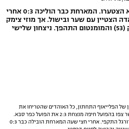
האוהדים שהגיעו לסמי עופר לא הצטערו. המארחת כבר הוליכה 0:3 אחרי
 הצטיין עם שער ובישול. אך מוזי צימק
(48), סירושטיין המחליף הורחק (53) והמומנטום התהפך. ניצחון שלישי
 של הפלייאוף התחתון, כל האוהדים שהטריחו את
עצמם למגרש בסמי עופר לא התחרטו כאשר צפו בהפועל חיפה מנצחת 2:3 את הפועל כפר סבא.
הקבוצות ניצלו את העדר הלחץ ושיחקו כדורגל התקפי. אחרי חצי שעה המארחת הובילה כבר 0:3