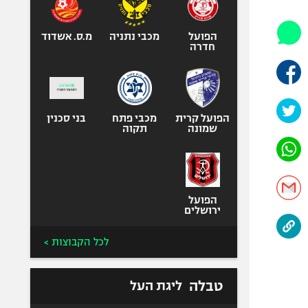
אופניים
ספורט מוטורי
הפועל
מכבי נתניה
מ.ס. אשדוד
חדרה
כדורמים
פוטבול אמריקאי NFL
בייסבול MLB
הפועל קרית
מכבי פתח
ספורט אתגרי
בני סכנין
שמונה
תקוה
ואקסטרים
אומנויות לחימה
גיימינג E-Sports
הפועל
ירושלים
לכל הקבוצות >
טבלה
ליגת העל