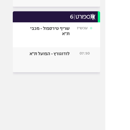
עכשיו
שריף טירספול - מכבי
ת"א
07:50
לודוגורץ - הפועל ת"א