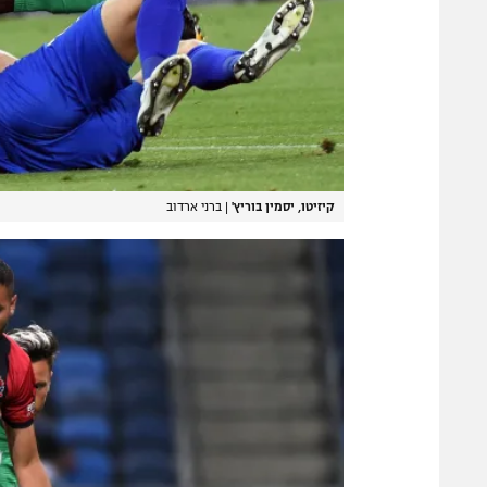
קיזיטו, יסמין בוריץ'
|
ברני ארדוב