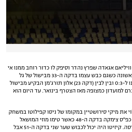
בדקה ה-11 מבישול של וויליאם אגאדה שפרץ נהדר וסיפק לו כדור רוחב ממנו אי
אפשר להחמיץ. החלוץ הצטיין במחצית הראשונה כשגם כבש עצמו בדקה ה-33 מבישול של גל
אראל (כדור עומק נהדר) והעלה את קבוצתו ל-0:3 ובין לבין (דקה 23) אלון תורג'מן הבקיע מבישול
רם למועדון כמצופה מאז הצטרף בינואר. עד היום הוא
 את מיקי סירושטיין במקומו של ניסו קפילוטו במשחק
ששינה את המשחק ושינה את המומנטום. כפ"ס צימקה בדקה ה-48 כאשר טימו מוזי המושאל
ממכבי חיפה ניצל בישול של המחליף אור דסה. קיזיטו היה יכול לכבוש שער שני בדקה ה-51 אבל