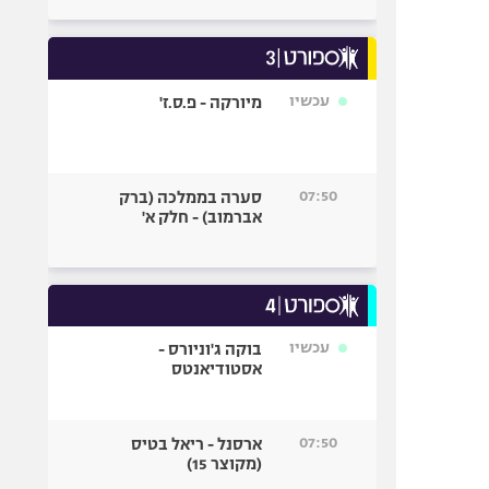
עכשיו
מיורקה - פ.ס.ז'
07:50
סערה בממלכה (ברק
אברמוב) - חלק א'
עכשיו
בוקה ג'וניורס -
אסטודיאנטס
07:50
ארסנל - ריאל בטיס
(מקוצר 15)