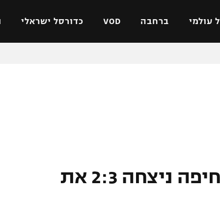
 עולמי
ברחבה
VOD
כדורסל ישראלי
ת
ל ישראלי
כדורגל עולמי
כדורסל ישראלי
על
ליגת האלופות
ליגת ווינר סל
אומית
ליגה אירופית
ליגה לאומית
וטו
ליגה אנגלית
כדורסל נשים
ים
ליגה גרמנית
מכבי תל אביב
מדינה
ליגה ספרדית
הפועל חולון
ישראל
ליגה איטלקית
הפועל ירושלים
בלי הגנות: הפועל חיפה ניצחה 2:3 את
יפה
ליגה צרפתית
דני אבדיה
רושלים
ליגה הולנדית
ל אביב
ליגה טורקית