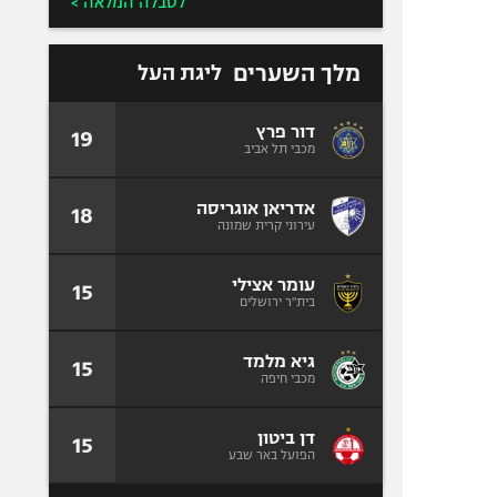
לטבלה המלאה >
מלך השערים
ליגת העל
דור פרץ
19
מכבי תל אביב
אדריאן אוגריסה
18
עירוני קרית שמונה
עומר אצילי
15
בית"ר ירושלים
גיא מלמד
15
מכבי חיפה
דן ביטון
15
הפועל באר שבע