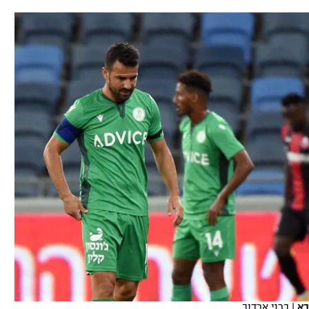
תל אביב
ליגה סינית
חיפה
ליגה ברזילאית
באר שבע
ליגות נוספות
תניה
דה
בא
|
ברני ארדוב