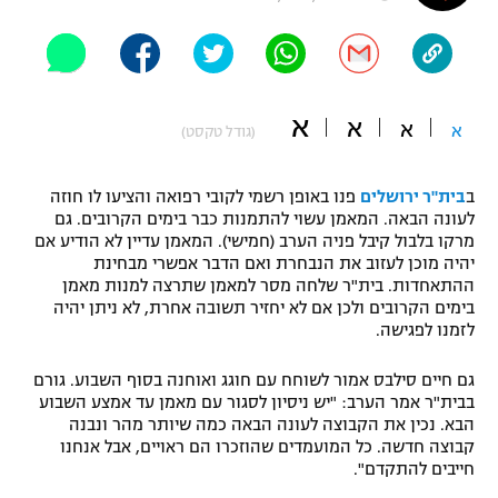
"מחצית בשכונה" – פודקאסט
אופניים
ספורט מוטורי
משתתפים וזוכים בפרסים
א
א
א
א
(גודל טקסט)
כדורמים
תקנון משתתפים וזוכים בפרסים
טניס
ב
בית"ר ירושלים
פנו באופן רשמי לקובי רפואה והציעו לו חוזה
פוטבול אמריקאי NFL
לעונה הבאה. המאמן עשוי להתמנות כבר בימים הקרובים. גם
תקנון עבור פעילות אלקטרה
מרקו בלבול קיבל פניה הערב (חמישי). המאמן עדיין לא הודיע אם
גיימינג E-Sports
בייסבול MLB
יהיה מוכן לעזוב את הנבחרת ואם הדבר אפשרי מבחינת
תקנון עבור פעילות ספורט 1 – "מרלן"
ההתאחדות. בית"ר שלחה מסר למאמן שתרצה למנות מאמן
בימים הקרובים ולכן אם לא יחזיר תשובה אחרת, לא ניתן יהיה
ספורט אתגרי ואקסטרים
תנאי שימוש
לזמנו לפגישה.
אומנויות לחימה
גם חיים סילבס אמור לשוחח עם חוגג ואוחנה בסוף השבוע. גורם
בבית"ר אמר הערב: "יש ניסיון לסגור עם מאמן עד אמצע השבוע
מדיניות פרטיות
גיימינג E-Sports
הבא. נכין את הקבוצה לעונה הבאה כמה שיותר מהר ונבנה
קבוצה חדשה. כל המועמדים שהוזכרו הם ראויים, אבל אנחנו
חייבים להתקדם".
תקנון פעילות ספורט 1