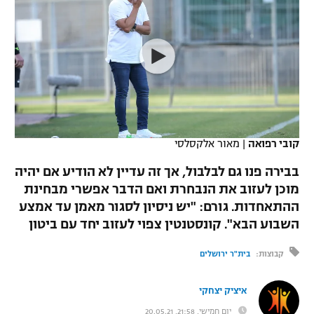
כדורסל נשים
נבחרת ישראל
יורוליג
ליגה ספרדית
טניס
VOD
מכבי תל אביב
מכבי חיפה
יורוקאפ
ליגה איטלקית
כדוריד
הפועל חולון
בית"ר ירושלים
רץ ברשת
ליגה צרפתית
כדורעף
הפועל ירושלים
מכבי תל אביב
ליגה הולנדית
שחייה
תוצאות
קובי רפואה
|
מאור אלקסלסי
דני אבדיה
הפועל תל אביב
ליגה טורקית
בבירה פנו גם לבלבול, אך זה עדיין לא הודיע אם יהיה
ג'ודו
הפועל חיפה
מוכן לעזוב את הנבחרת ואם הדבר אפשרי מבחינת
לוח שידורים
ליגה סינית
ההתאחדות. גורם: "יש ניסיון לסגור מאמן עד אמצע
אגרוף
הפועל באר שבע
השבוע הבא". קונסטנטין צפוי לעזוב יחד עם ביטון
ליגה ברזילאית
ברחבה
ספורט אולימפי
מכבי נתניה
קבוצות:
בית"ר ירושלים
ליגות נוספות
UFC
"מעל הליגה" – פודקאסט
בני יהודה
איציק יצחקי
היאבקות WWE
יום חמישי, 21:58, 20.05.21