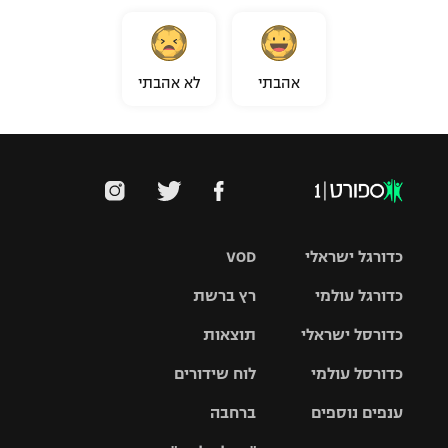
אהבתי
לא אהבתי
כדורגל ישראלי
VOD
כדורגל עולמי
רץ ברשת
ליגת העל
כדורסל ישראלי
תוצאות
ליגת
ליגה לאומית
האלופות
כדורסל עולמי
לוח שידורים
ליגת ווינר
סל
גביע הטוטו
ענפים נוספים
ברחבה
ליגה
NBA
אירופית