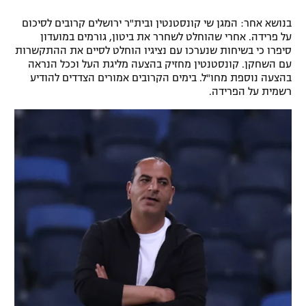
רשיון להקרנה פומבית לבית עסק
בנושא אחר: המגן שי קונסטנטין ובית"ר ירושלים קרובים לסיכום
על פרידה. אחרי שהוחלט לשחרר את ביטון, גורמים במועדון
הצטרפות לחבילת הערוצים
סיפרו כי בשיחות שנערכו עם נציגיו הוחלט לסיים את ההתקשרות
עם השחקן. קונסטנטין מחזיק בהצעה מליגת העל וככל הנראה
בהצעה נוספת מחו"ל. בימים הקרובים אמורים הצדדים להודיע
לוח דרושים – ג'ובנט
רשמית על הפרידה.
תגיות
המגזין