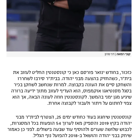
קובי רפואה
|
דני מרון
כזכור, בחודש ינואר פורסם כאן כי קונסטנטין החליט לעזוב את
בית"ר, כשהחזיק בהצעה מבני יהודה. בבית"ר סירבו לשחררו
והשחקן סיים את העונה בקבוצה. למרות שנחשב לשחקן בכיר
בסגל מסנטיאגו אוקמפוס, הוא העדיף לעזוב מתוך ידיעה ברורה
שיגיע מגן ימני בהמשך. לקונסטנטין חוזה לעונה הבאה, אך הוא
צפוי לחתום על ויתור ולעבור לקבוצה אחרת.
קונסטנטין שיחגוג בעוד כחודש ימים 25, הצטרף לבית"ר מבני
יהודה בקיץ 2019 והספיק מאז לערוך 54 הופעות בכל המסגרות,
לכבוש שלושה שערים ולהוסיף עוד שבעה בישולים. לפני כן כאמור
שיחק בבני יהודה והושאל ב-2018 להפועל נוף הגליל.