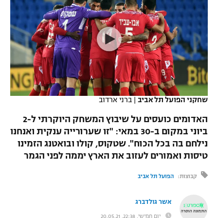
כדורסל נשים
נבחרת ישראל
יורוליג
ליגה ספרדית
טניס
VOD
מכבי תל אביב
מכבי חיפה
יורוקאפ
ליגה איטלקית
כדוריד
הפועל חולון
בית"ר ירושלים
רץ ברשת
ליגה צרפתית
כדורעף
הפועל ירושלים
מכבי תל אביב
ליגה הולנדית
שחייה
תוצאות
שחקני הפועל תל אביב
|
ברני ארדוב
דני אבדיה
הפועל תל אביב
ליגה טורקית
האדומים כועסים על שיבוץ המשחק היוקרתי ל-2
ג'ודו
הפועל חיפה
ביוני במקום ב-30 במאי: "זו שערורייה ענקית ואנחנו
לוח שידורים
ליגה סינית
נילחם בה בכל הכוח". שטקוס, קולו ובואטנג הזמינו
אגרוף
הפועל באר שבע
טיסות ואמורים לעזוב את הארץ יממה לפני הגמר
ליגה ברזילאית
ברחבה
ספורט אולימפי
מכבי נתניה
קבוצות:
הפועל תל אביב
ליגות נוספות
UFC
"מעל הליגה" – פודקאסט
בני יהודה
אשר גולדברג
היאבקות WWE
יום חמישי, 22:38, 20.05.21