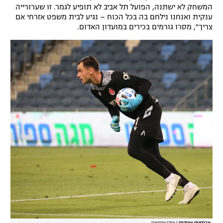
המשחק לא ישתנה, הפועל תל אביב לא תופיע לגמר. זו שערורייה
רשיון להקרנה פומבית לבית עסק
ענקית ואנחנו נילחם בה בכל הכוח – נגיע לבית משפט אזרחי אם
צריך", מסרו גורמים בכירים במועדון האדום.
הצטרפות לחבילת הערוצים
לוח דרושים – ג'ובנט
תגיות
המגזין