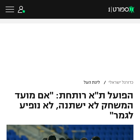
כדורגל ישראלי
ליגת העל
כדורגל עולמי
/
כדורגל ישראלי
ליגת העל
ליגה לאומית
הפועל ת"א רותחת: "אם מועד
ליגת האלופות
כדורסל ישראלי
גביע הטוטו
המשחק לא ישתנה, לא נופיע
ליגה אירופית
לגמר"
ליגת ווינר סל
ליגיונרים
כדורסל עולמי
ליגה אנגלית
ליגה לאומית
גביע המדינה
NBA
ליגה גרמנית
ענפים נוספים