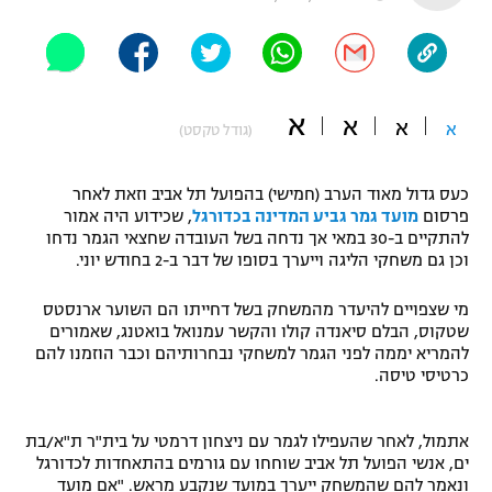
"מחצית בשכונה" – פודקאסט
אופניים
ספורט מוטורי
משתתפים וזוכים בפרסים
א
א
א
א
(גודל טקסט)
כדורמים
תקנון משתתפים וזוכים בפרסים
טניס
כעס גדול מאוד הערב (חמישי) בהפועל תל אביב וזאת לאחר
פוטבול אמריקאי NFL
פרסום
מועד גמר גביע המדינה בכדורגל
, שכידוע היה אמור
תקנון עבור פעילות אלקטרה
להתקיים ב-30 במאי אך נדחה בשל העובדה שחצאי הגמר נדחו
גיימינג E-Sports
בייסבול MLB
וכן גם משחקי הליגה וייערך בסופו של דבר ב-2 בחודש יוני.
תקנון עבור פעילות ספורט 1 – "מרלן"
ספורט אתגרי ואקסטרים
מי שצפויים להיעדר מהמשחק בשל דחייתו הם השוער ארנסטס
תנאי שימוש
שטקוס, הבלם סיאנדה קולו והקשר עמנואל בואטנג, שאמורים
להמריא יממה לפני הגמר למשחקי נבחרותיהם וכבר הוזמנו להם
אומנויות לחימה
כרטיסי טיסה.
מדיניות פרטיות
גיימינג E-Sports
אתמול, לאחר שהעפילו לגמר עם ניצחון דרמטי על בית"ר ת"א/בת
ים, אנשי הפועל תל אביב שוחחו עם גורמים בהתאחדות לכדורגל
תקנון פעילות ספורט 1
ונאמר להם שהמשחק ייערך במועד שנקבע מראש. "אם מועד