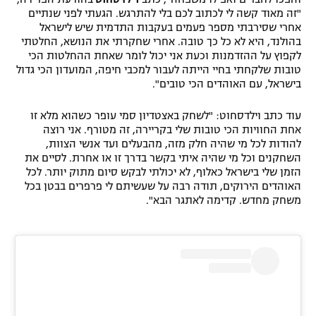
"זה מאוד קשה לי לכתוב לכם בלי להתרגש. הגעתי לפני שנתיים
רשיון להקרנה פומבית לבית עסק
אחרי שסירבתי מספר פעמים בעקבות התדמית שיש לישראל
בהולנד, היא לא כל כך טובה. אחרי שחקרתי את הנושא, החלטתי
הצטרפות לחבילת הערוצים
לקפוץ על ההזדמנות וכעת אני יכול לומר שאחת ההחלטות הכי
טובות שלקחתי בחיי הייתה לעבור למכבי חיפה, המועדון הכי גדול
בישראל, עם האוהדים הכי טובים".
לוח דרושים – ג'ובנט
עוד כתב וילדסחוט: "לשחק באצטדיון סמי עופר כשהוא מלא זו
תגיות
אחת החוויות הכי טובות שלי בקריירה, זה מטורף. אני רוצה
להודות לכל מי שהיה חלק מזה, מהבעלים ועד אנשי הצוות,
המגזין
השחקנים וכל מי שהיה איתי בקשר בדרך זו או אחרת. לסיים את
הזמן שלי בישראל כאלוף, לא יכולתי לבקש סיום מתוק יותר. לכל
האוהדים הירוקים, תודה רבה על שעשיתם לי פרפרים בבטן בכל
משחק מחדש. קדימה לאתגר הבא".