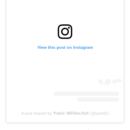
View this post on Instagram
A post shared by 𝗬𝗮𝗻𝗶𝗰 𝗪𝗶𝗹𝗱𝘀𝗰𝗵𝘂𝘁 (@ysw91)