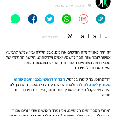
יום רביעי, 01:17, 02.06.21
"מחצית בשכונה" – פודקאסט
אופניים
ספורט מוטורי
משתתפים וזוכים בפרסים
א
א
כדורמים
א
א
(גודל טקסט)
תקנון משתתפים וזוכים בפרסים
טניס
פוטבול אמריקאי NFL
תקנון עבור פעילות אלקטרה
זה היה באוויר מזה חודשים ארוכים, אבל הלילה (בין שלישי לרביעי)
אפשר לומר שזה הפך לרשמי: יאניק וילדסחוט, הקשר ההולנדי של
גיימינג E-Sports
בייסבול MLB
מכבי חיפה בשנתיים האחרונות, הודיע באמצעות עמוד
תקנון עבור פעילות ספורט 1 – "מרלן"
האינסטגרם על עזיבתו.
ספורט אתגרי ואקסטרים
תנאי שימוש
וילדסחוט, כך סיפרו בכרמל,
הבהיר לראשי מכבי חיפה שהוא
מעוניין לשוב להולנד
ולאחר שרשם עונה די מאכזבת וגם כך לא
אומנויות לחימה
היה צפוי לקבל הצעה להאריך את חוזהו, הצדדים נפרדו ברוח
מדיניות פרטיות
טובה
גיימינג E-Sports
תקנון פעילות ספורט 1
"אחרי מספר ימים חלומיים, אני נפרד מאנשים שהיו זרים עבורי
והפכו לחברים ואפילו משפחה", כתב
וילדסחוט
בהודעת הפרידה,