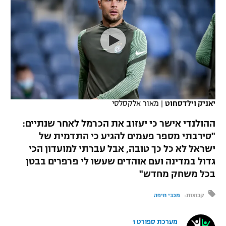
כדורסל נשים
נבחרת ישראל
יורוליג
ליגה ספרדית
טניס
VOD
מכבי תל אביב
מכבי חיפה
יורוקאפ
ליגה איטלקית
כדוריד
הפועל חולון
בית"ר ירושלים
רץ ברשת
ליגה צרפתית
כדורעף
הפועל ירושלים
מכבי תל אביב
ליגה הולנדית
שחייה
תוצאות
יאניק וילדסחוט
|
מאור אלקסלסי
דני אבדיה
הפועל תל אביב
ליגה טורקית
ההולנדי אישר כי יעזוב את הכרמל לאחר שנתיים:
ג'ודו
הפועל חיפה
"סירבתי מספר פעמים להגיע כי התדמית של
לוח שידורים
ליגה סינית
ישראל לא כל כך טובה, אבל עברתי למועדון הכי
אגרוף
הפועל באר שבע
גדול במדינה ועם אוהדים שעשו לי פרפרים בבטן
ליגה ברזילאית
ברחבה
בכל משחק מחדש"
ספורט אולימפי
מכבי נתניה
ליגות נוספות
קבוצות:
מכבי חיפה
UFC
"מעל הליגה" – פודקאסט
בני יהודה
מערכת ספורט 1
היאבקות WWE