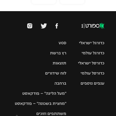
כדורגל ישראלי
VOD
כדורגל עולמי
רץ ברשת
ליגת העל
כדורסל ישראלי
תוצאות
ליגת
ליגה לאומית
האלופות
כדורסל עולמי
לוח שידורים
ליגת ווינר
סל
גביע הטוטו
ענפים נוספים
ברחבה
ליגה
NBA
אירופית
"מעל הליגה" – פודקאסט
ליגה לאומית
ליגיונרים
טניס
יורוליג
ליגה אנגלית
"מחצית בשכונה" – פודקאסט
כדורסל נשים
גביע המדינה
כדוריד
יורוקאפ
ליגה גרמנית
משתתפים וזוכים