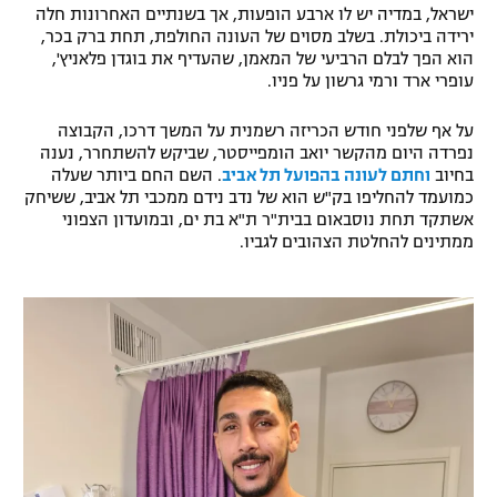
ישראל, במדיה יש לו ארבע הופעות, אך בשנתיים האחרונות חלה
רשיון להקרנה פומבית לבית עסק
ירידה ביכולת. בשלב מסוים של העונה החולפת, תחת ברק בכר,
הוא הפך לבלם הרביעי של המאמן, שהעדיף את בוגדן פלאניץ',
הצטרפות לחבילת הערוצים
עופרי ארד ורמי גרשון על פניו.
על אף שלפני חודש הכריזה רשמנית על המשך דרכו, הקבוצה
לוח דרושים – ג'ובנט
נפרדה היום מהקשר יואב הומפייסטר, שביקש להשתחרר, נענה
בחיוב
וחתם לעונה בהפועל תל אביב
. השם החם ביותר שעלה
תגיות
כמועמד להחליפו בק"ש הוא של נדב נידם ממכבי תל אביב, ששיחק
אשתקד תחת נוסבאום בבית"ר ת"א בת ים, ובמועדון הצפוני
המגזין
ממתינים להחלטת הצהובים לגביו.