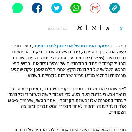
"מחצית בשכונה" – פודקאסט
אופניים
א
ספורט מוטורי
א
משתתפים וזוכים בפרסים
א
א
(גודל טקסט)
כדורמים
תקנון משתתפים וזוכים בפרסים
במסגרת
עסקת העברתו של אורי דהן למכבי חיפה
, עאיד חבשי
טניס
עשה את הדרך ההפוכה, עבר בהצלחה את הבדיקות הרפואיות
פוטבול אמריקאי NFL
וחתם היום (שלישי) לשנתיים עם אופציה לעונה נוספת בשורות
תקנון עבור פעילות אלקטרה
הפועל קריית שמונה המתחדשת של עמיר נוסבאום. חבשי הוא
גיימינג E-Sports
בייסבול MLB
הרכש השלישי של הקבוצה הקיץ אחרי הבלם סטפן אקה שהגיע
תקנון עבור פעילות ספורט 1 – "מרלן"
מרומניה והחלוץ מורגן פרייר שיחתום בתחילת השבוע.
ספורט אתגרי ואקסטרים
תנאי שימוש
"אני שמח להתחיל דרך חדשה בקריית שמונה, מועדון שזכה בכל
תואר אפשרי בליגת העל. מגיע כדי לעבוד קשה ולעזור לי ולקבוצה
אומנויות לחימה
לעמוד במטרות שלנו בעונה הקרובה", אמר
חבשי
, שירוויח כ-180
אלף דולר לעונה ויהפוך לאחד מבכירי המשתכרים בקבוצה
מדיניות פרטיות
גיימינג E-Sports
הצפונית.
תקנון פעילות ספורט 1
חבשי בן ה-26 אמור היה להיות אחד מבלמי העתיד של נבחרת