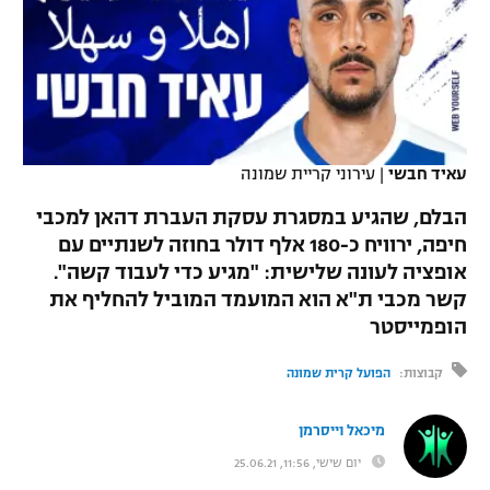
כדורסל נשים
נבחרת ישראל
יורוליג
ליגה ספרדית
טניס
VOD
מכבי תל אביב
מכבי חיפה
יורוקאפ
ליגה איטלקית
כדוריד
הפועל חולון
בית"ר ירושלים
רץ ברשת
ליגה צרפתית
כדורעף
עאיד חבשי
|
עירוני קריית שמונה
הפועל ירושלים
מכבי תל אביב
ליגה הולנדית
הבלם, שהגיע במסגרת עסקת העברת דהאן למכבי
שחייה
תוצאות
דני אבדיה
הפועל תל אביב
חיפה, ירוויח כ-180 אלף דולר בחוזה לשנתיים עם
ליגה טורקית
אופציה לעונה שלישית: "מגיע כדי לעבוד קשה".
ג'ודו
הפועל חיפה
לוח שידורים
קשר מכבי ת"א הוא המועמד המוביל להחליף את
ליגה סינית
אגרוף
הופמייסטר
הפועל באר שבע
ליגה ברזילאית
ברחבה
קבוצות:
הפועל קרית שמונה
ספורט אולימפי
מכבי נתניה
ליגות נוספות
UFC
מיכאל וייסרמן
"מעל הליגה" – פודקאסט
בני יהודה
יום שישי, 11:56, 25.06.21
היאבקות WWE