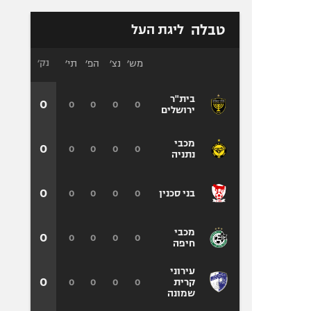
טבלה
ליגת העל
מש׳
נצ׳
הפ׳
תי׳
נק׳
בית"ר
0
0
0
0
0
ירושלים
מכבי
0
0
0
0
0
נתניה
0
0
0
0
0
בני סכנין
מכבי
0
0
0
0
0
חיפה
עירוני
0
0
0
0
0
קרית
שמונה