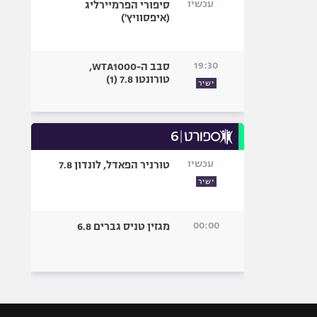
עכשיו
סיפורי הפרמיירליג
(איפסוויץ')
19:30
סבב ה-WTA1000,
טורונטו 7.8 (1)
ישיר
עכשיו
טורניר הפאדל, לונדון 7.8
ישיר
00:00
מגזין טניס גברים 6.8