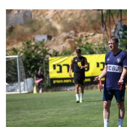
ל אביב
ליגה טורקית
תל אביב
ליגה סינית
חיפה
ליגה ברזילאית
באר שבע
ליגות נוספות
תניה
דה