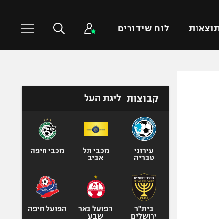
וצאות
לוח שידורים
כדורסל עולמי
ענפים נוספים
קבוצות
ליגת העל
NBA
טניס
יורוליג
כדוריד
יורוקאפ
כדורעף
שחייה
עירוני
מכבי תל
מכבי חיפה
טבריה
אביב
ג'ודו
אגרוף
ספורט אולימפי
UFC
בית"ר
הפועל באר
הפועל חיפה
ירושלים
שבע