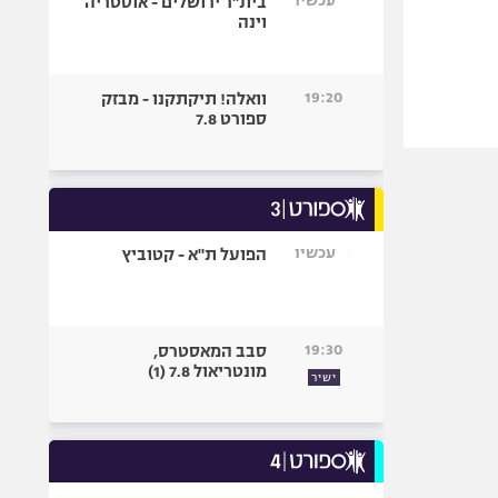
עכשיו
בית"ר ירושלים - אוסטריה
וינה
19:20
וואלה! תיקתקנו - מבזק
ספורט 7.8
עכשיו
הפועל ת"א - קטוביץ
19:30
סבב המאסטרס,
מונטריאול 7.8 (1)
ישיר