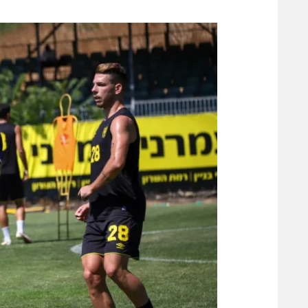
משתתפים וזוכים בפרסים
מכבי ת
הפועל 
תקנון משתתפים וזוכים בפרסים
הפועל 
תקנון עבור פעילות אלקטרה
הפועל 
תקנון עבור פעילות ספורט 1 – "מרלן"
מכבי נ
טניס
בני יהו
גיימינג E-Sports
תנאי שימוש
מדיניות פרטיות
תקנון פעילות ספורט 1
רשיון להקרנה פומבית לבית עסק
הצטרפות לחבילת הערוצים
לוח דרושים – ג'ובנט
תגיות