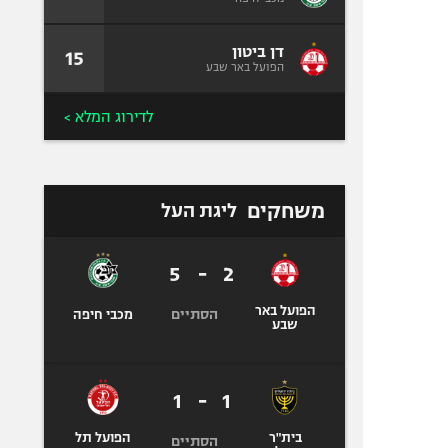
דן ביטון
15
הפועל באר שבע
לדירוג המלא >
משחקים
ליגת העל
5
-
2
הפועל באר
הסתיים
מכבי חיפה
שבע
1
-
1
בית"ר
הפועל תל
הסתיים