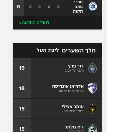
מכבי
0
0
0
0
0
פתח
תקוה
לטבלה המלאה >
מלך השערים
ליגת העל
דור פרץ
19
מכבי תל אביב
אדריאן אוגריסה
18
עירוני קרית שמונה
עומר אצילי
15
בית"ר ירושלים
גיא מלמד
15
מכבי חיפה