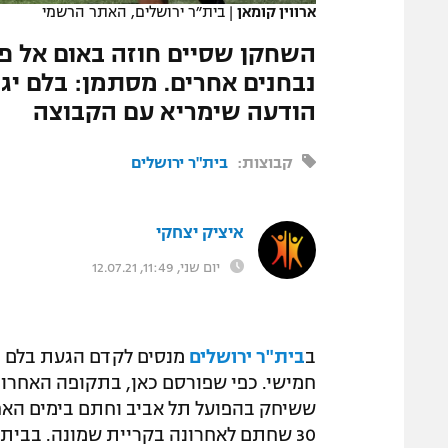
ארווין קומאן
|
בית״ר ירושלים, האתר הרשמי
המגזין
השחקן שסיים חוזה באום אל פח
נבחנים אחרים. מסתמן: בלם יגי
הודעה שימריא עם הקבוצה
קבוצות:
בית"ר ירושלים
איציק יצחקי
יום שני, 11:49, 12.07.21
ב
בית"ר ירושלים
מנסים לקדם הגעת בלם וח
חמישי. כפי שפורסם כאן, בתקופה האחרונ
ששיחק בהפועל תל אביב וחתם בימים האחר
30 שחתם לאחרונה בקריית שמונה. בבית