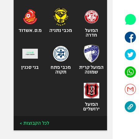
היאבקות WWE
אופניים
ספורט מוטורי
כדורמים
הפועל
מכבי נתניה
מ.ס. אשדוד
חדרה
פוטבול אמריקאי NFL
בייסבול MLB
ספורט אתגרי
ואקסטרים
הפועל קרית
מכבי פתח
בני סכנין
שמונה
תקוה
אומנויות לחימה
גיימינג E-Sports
הפועל
ירושלים
לכל הקבוצות >