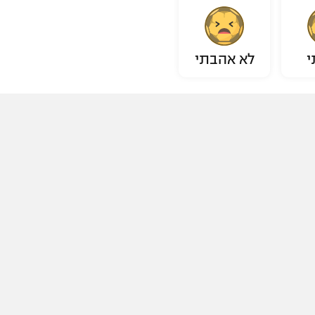
י
לא אהבתי