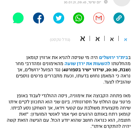
יום שישי, 09:45, 30.07.21
"מחצית בשכונה" – פודקאסט
אופניים
ספורט מוטורי
משתתפים וזוכים בפרסים
א
א
א
א
(גודל טקסט)
כדורמים
תקנון משתתפים וזוכים בפרסים
טניס
פוטבול אמריקאי NFL
ב
בית"ר ירושלים
היה מי שניסה להניא את ארווין קומאן
תקנון עבור פעילות אלקטרה
מהחלטתו
להשעות את ירדן שועה
מהאימונים ומהדרבי מחר
(
שבת, 20:30, שידור ישיר בספורט4
) נגד הפועל ירושלים, אך
גיימינג E-Sports
בייסבול MLB
נראה כי המאמן נחוש בדעתו, וכעת מתבררים פרטים נוספים
תקנון עבור פעילות ספורט 1 – "מרלן"
שהובילו לצעד.
ספורט אתגרי ואקסטרים
תנאי שימוש
מאז פתחה הקבוצה את אימוניה, ניסה ההולנדי לעבוד באופן
אומנויות לחימה
פרטני עם החלוץ על חסרונותיו. ביום שני הוא התכוון לקיים איתו
שיחה מקצועית משולבת עם קטעי וידאו, אך השחקן נסע לביתו.
מדיניות פרטיות
קומאן רתח באותם הרגעים ואף אמר לאנשי המועדון: "זאת
גיימינג E-Sports
חוצפה, הוא כנראה חושב שהוא יודע הכול. עם הגישה הזאת קשה
יהיה להתקדם איתו".
תקנון פעילות ספורט 1