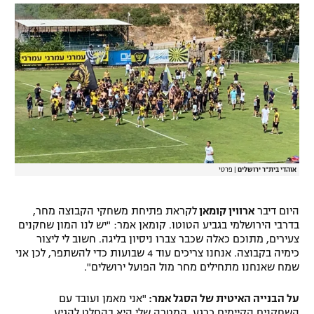
אוהדי בית"ר ירושלים
|
פרטי
היום דיבר
ארווין קומאן
לקראת פתיחת משחקי הקבוצה מחר,
בדרבי הירושלמי בגביע הטוטו. קומאן אמר: "יש לנו המון שחקנים
צעירים, מתוכם כאלה שכבר צברו ניסיון בליגה. חשוב לי ליצור
כימיה בקבוצה. אנחנו צריכים עוד 4 שבועות כדי להשתפר, לכן אני
שמח שאנחנו מתחילים מחר מול הפועל ירושלים".
על הבנייה האיטית של הסגל אמר:
"אני מאמן ועובד עם
השחקנים הקיימים כרגע. המטרה שלי היא בהחלט להגיע