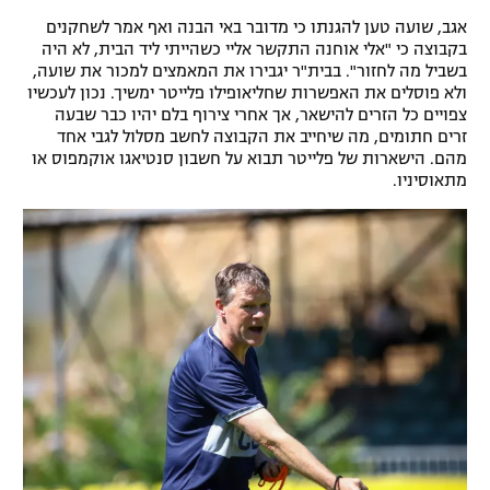
רשיון להקרנה פומבית לבית עסק
אגב, שועה טען להגנתו כי מדובר באי הבנה ואף אמר לשחקנים
בקבוצה כי "אלי אוחנה התקשר אליי כשהייתי ליד הבית, לא היה
בשביל מה לחזור". בבית"ר יגבירו את המאמצים למכור את שועה,
הצטרפות לחבילת הערוצים
ולא פוסלים את האפשרות שחליאופילו פלייטר ימשיך. נכון לעכשיו
צפויים כל הזרים להישאר, אך אחרי צירוף בלם יהיו כבר שבעה
לוח דרושים – ג'ובנט
זרים חתומים, מה שיחייב את הקבוצה לחשב מסלול לגבי אחד
מהם. הישארות של פלייטר תבוא על חשבון סנטיאגו אוקמפוס או
מתאוסיניו.
תגיות
המגזין