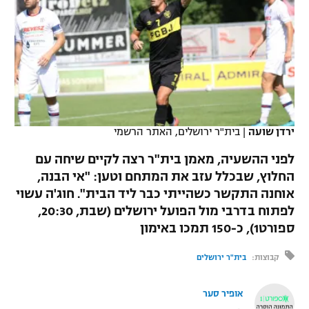
כדורסל נשים
נבחרת ישראל
יורוליג
ליגה ספרדית
טניס
VOD
מכבי תל אביב
מכבי חיפה
יורוקאפ
ליגה איטלקית
כדוריד
הפועל חולון
בית"ר ירושלים
רץ ברשת
ליגה צרפתית
כדורעף
הפועל ירושלים
מכבי תל אביב
ליגה הולנדית
ירדן שועה
|
בית"ר ירושלים, האתר הרשמי
שחייה
תוצאות
דני אבדיה
הפועל תל אביב
לפני ההשעיה, מאמן בית"ר רצה לקיים שיחה עם
ליגה טורקית
ג'ודו
החלוץ, שבכלל עזב את המתחם וטען: "אי הבנה,
הפועל חיפה
לוח שידורים
אוחנה התקשר כשהייתי כבר ליד הבית". חוג'ה עשוי
ליגה סינית
אגרוף
לפתוח בדרבי מול הפועל ירושלים (שבת, 20:30,
הפועל באר שבע
ספורט1), כ-150 תמכו באימון
ליגה ברזילאית
ברחבה
ספורט אולימפי
מכבי נתניה
קבוצות:
בית"ר ירושלים
ליגות נוספות
UFC
"מעל הליגה" – פודקאסט
בני יהודה
אופיר סער
היאבקות WWE