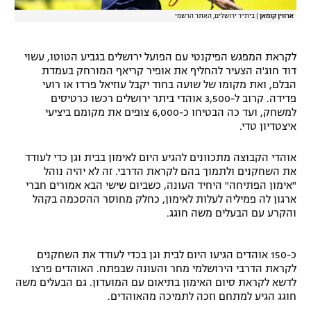
ארווין קומאן
|
בית״ר ירושלים, האתר הרשמי
לקראת המפגש הפיקנטי עם הפועל ירושלים בגביע הטוטו, עשוי
דוד חוג'ה הצעיר להחליף את אופיר קריאף המורחק בעמדת
הבלם, ואת מקומו של שועה בחוד יקבל עוזיאל פרדו או רועי
פדידה. קרוב ל-3,500 אוהדי ביתר ירושלים רכשו כרטיסים
למשחק, ועד כה הבטיחו כ-6,000 צופים את מקומם ביציעי
איצטדיון טדי.
אוהדי הקבוצה מתכוונים להגיע היום לאימון בבית וגן כדי לעודד
את השחקנים ולתמוך בהם לקראת הדרבי. זה לא יהיה נוהל
"אימון הפתיחה" היחיד העונה, כשביום שישי הבא אמורים חברי
ארגון לה פמיליה לעלות לאימון, כחלק מחוסר ההסכמה בקהל
והקרע עם הבעלים משה חוגג.
כ-150 אוהדים הגיעו היום לבית וגן בכדי לעודד את השחקנים
לקראת הדרבי הירושלמי מחר והעונה שבפתח. האוהדים פרצו
לדשא לקראת סיום האימון בתיאום עם המועדון. גם הבעלים משה
חוגג הגיע למתחם וזכה לתמיכה מהאוהדים.