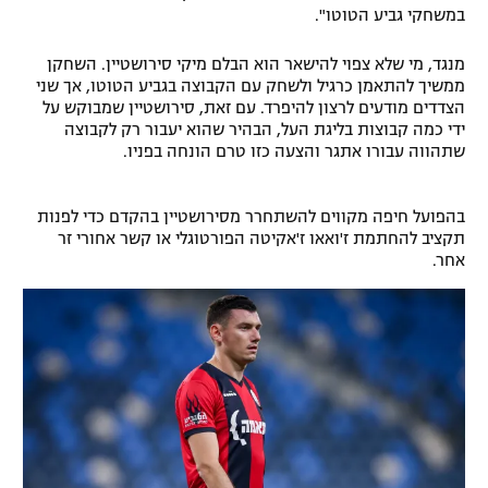
במשחקי גביע הטוטו".
רשיון להקרנה פומבית לבית עסק
מנגד, מי שלא צפוי להישאר הוא הבלם מיקי סירושטיין. השחקן
הצטרפות לחבילת הערוצים
ממשיך להתאמן כרגיל ולשחק עם הקבוצה בגביע הטוטו, אך שני
הצדדים מודעים לרצון להיפרד. עם זאת, סירושטיין שמבוקש על
ידי כמה קבוצות בליגת העל, הבהיר שהוא יעבור רק לקבוצה
לוח דרושים – ג'ובנט
שתהווה עבורו אתגר והצעה כזו טרם הונחה בפניו.
תגיות
בהפועל חיפה מקווים להשתחרר מסירושטיין בהקדם כדי לפנות
המגזין
תקציב להחתמת ז'ואאו ז'אקיטה הפורטוגלי או קשר אחורי זר
אחר.