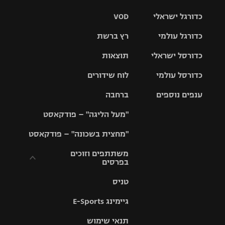
כדורגל ישראלי
VOD
כדורגל עולמי
רץ ברשת
ליגת העל
כדורסל ישראלי
תוצאות
ליגת
ליגה לאומית
האלופות
כדורסל עולמי
לוח שידורים
ליגת ווינר
סל
גביע הטוטו
ענפים נוספים
ברחבה
ליגה
NBA
אירופית
"מעל הליגה" – פודקאסט
ליגה לאומית
ליגיונרים
טניס
יורוליג
ליגה אנגלית
"מחצית בשכונה" – פודקאסט
כדורסל נשים
גביע המדינה
כדוריד
יורוקאפ
ליגה גרמנית
משתתפים וזוכים
בפרסים
מכבי תל
נבחרת
כדורעף
אביב
ישראל
ליגה
טניס
ספרדית
תקנון משתתפים
שחייה
הפועל חולון
מכבי חיפה
וזוכים בפרסים
גיימינג E-Sports
ליגה
איטלקית
ג'ודו
הפועל
בית"ר
תנאי שימוש
תקנון עבור פעילות