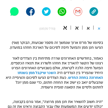
"מחצית בשכונה" – פודקאסט
אופניים
ספורט מוטורי
משתתפים וזוכים בפרסים
א
א
א
א
(גודל טקסט)
כדורמים
תקנון משתתפים וזוכים בפרסים
טניס
בסיומו של מו"מ ארוך שנמשך זה מספר שבועות, הבוקר (שני)
פוטבול אמריקאי NFL
הגיעו חנן ממן והפועל חיפה לסיכום על הארכת חוזהו במועדון.
תקנון עבור פעילות אלקטרה
גיימינג E-Sports
בייסבול MLB
כאמור, בחודשיים האחרונים שררה מתיחות בין הצדדים לאור
תקנון עבור פעילות ספורט 1 – "מרלן"
רצונו של הקשר להאריך את חוזהו ולשדרג את תנאיו הכספיים.
ספורט אתגרי ואקסטרים
הפועל חיפה הלכה לקראתו, אולם בשבועיים האחרונים הפרט
תנאי שימוש
היחיד שהפריד בין הצדדים היה
השכר שיקבל ממן בשנתו
האחרונה בחוזה החדש
. כעת הצדדים הגיעו לסיכום והציפייה היא
אומנויות לחימה
שהבעלים יואב כץ ישיב את החוזה חתום, כדי שגם ממן יוכל
לחתום ולסיים את הסאגה סופית ורשמית.
מדיניות פרטיות
גיימינג E-Sports
"היה חשוב להשאיר את חנן ממן מרוצה", אמר גורם בקבוצה,
תקנון פעילות ספורט 1
"כולנו יודעים את המשמעות שלו עבור הקבוצה וראינו את זה גם