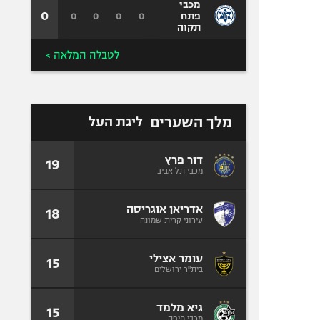
מכבי
0
0
0
0
0
פתח
תקוה
לטבלה המלאה >
מלך השערים
ליגת העל
דור פרץ
19
מכבי תל אביב
אדריאן אוגריסה
18
עירוני קרית שמונה
עומר אצילי
15
בית"ר ירושלים
גיא מלמד
15
מכבי חיפה