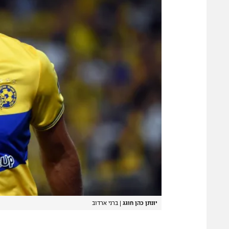
יונתן כהן חוגג
|
ברני ארדוב