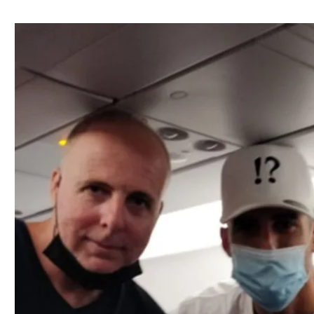
ל אביב
ליגה טורקית
תל אביב
ליגה סינית
חיפה
ליגה ברזילאית
באר שבע
ליגות נוספות
תניה
דה