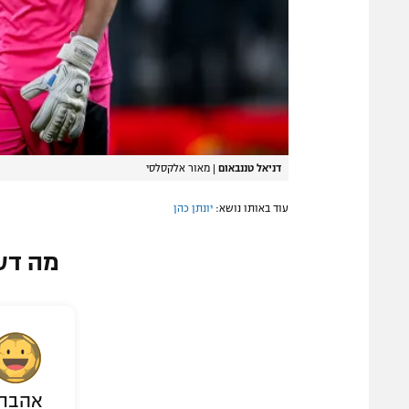
דניאל טננבאום
|
מאור אלקסלסי
עוד באותו נושא:
יונתן כהן
מה דע
אהבת