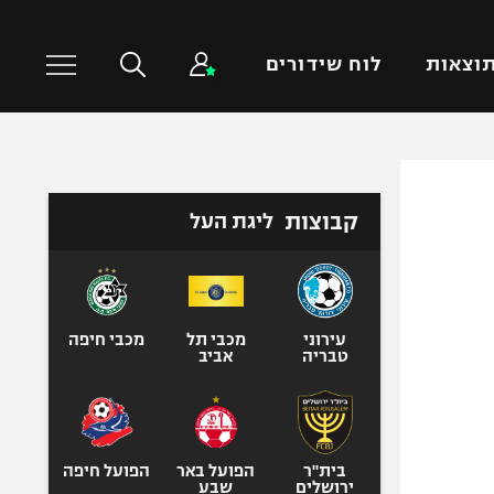
וצאות
לוח שידורים
כדורסל עולמי
ענפים נוספים
קבוצות
ליגת העל
NBA
טניס
יורוליג
כדוריד
יורוקאפ
כדורעף
שחייה
עירוני
מכבי תל
מכבי חיפה
טבריה
אביב
ג'ודו
אגרוף
ספורט אולימפי
UFC
בית"ר
הפועל באר
הפועל חיפה
ירושלים
שבע