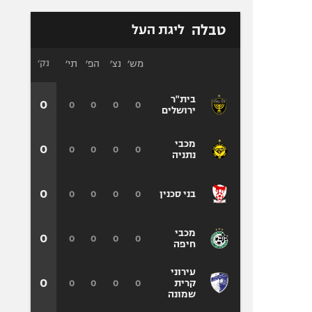
טבלה
ליגת העל
מש׳
נצ׳
הפ׳
תי׳
נק׳
בית"ר
0
0
0
0
0
ירושלים
מכבי
0
0
0
0
0
נתניה
0
0
0
0
0
בני סכנין
מכבי
0
0
0
0
0
חיפה
עירוני
0
0
0
0
0
קרית
שמונה