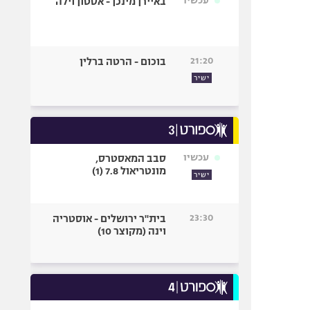
עכשיו
באיירן מינכן - אסטון וילה
21:20
בוכום - הרטה ברלין
ישיר
עכשיו
סבב המאסטרס,
מונטריאול 7.8 (1)
ישיר
23:30
בית"ר ירושלים - אוסטריה
וינה (מקוצר 10)