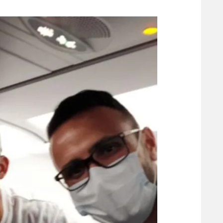
משתתפים וזוכים בפרסים
מכבי ת
הפועל 
תקנון משתתפים וזוכים בפרסים
הפועל 
תקנון עבור פעילות אלקטרה
הפועל 
תקנון עבור פעילות ספורט 1 – "מרלן"
מכבי נ
טניס
בני יהו
גיימינג E-Sports
תנאי שימוש
מדיניות פרטיות
תקנון פעילות ספורט 1
רשיון להקרנה פומבית לבית עסק
הצטרפות לחבילת הערוצים
לוח דרושים – ג'ובנט
תגיות