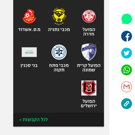
היאבקות WWE
אופניים
ספורט מוטורי
כדורמים
הפועל
מכבי נתניה
מ.ס. אשדוד
חדרה
פוטבול אמריקאי NFL
בייסבול MLB
ספורט אתגרי
ואקסטרים
הפועל קרית
מכבי פתח
בני סכנין
שמונה
תקוה
אומנויות לחימה
גיימינג E-Sports
הפועל
ירושלים
לכל הקבוצות >