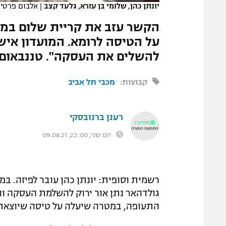
יונתן כהן, שלומי בן עזרא, גלעד קצב
|
אלבום פרטי
המגזין
הקשר עזב את קריית שלום במהל
על הטיסה לרומא. המועדון איש
להשלים את העסקה". טננבאום נ
קבוצות:
מכבי תל אביב
רענן ברנובסקי
יום שני, 22:00, 09.08.21
רשמית וסופית: יונתן כהן עובר לפיזה. ב
גולדהאר נתן אור ירוק להשלמת העסקה וה
התעופה, במטרה שיעלה על טיסה שיוצאת עוד 