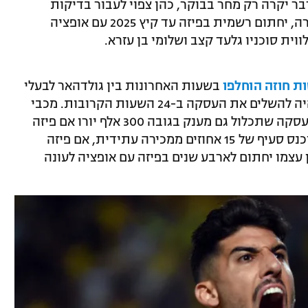
בר יקרה רק מחר בבוקר, כהן צפוי לעבור בדיקות
רפואיות מחר ובסיומן, אם הכל יעבור כשורה, יחתום רשמית בפיזה עד קיץ 2025 עם אופציה
וית סוכניו גלעד קצב ושלומי בן עזרא.
ות חוזה הוחלפו
בשעות האחרונות בין גולדהאר לבעלי
פיזה, אלכסנדר נאסטרו, בתקווה שניתן יהיה להשלים את העסקה ב-24 השעות הקרובות. מכבי
תל אביב תקבל עבור כהן 2.1 מיליון יורו, בעסקה שתכלול גם מענק בגובה 300 אלף יורו אם פיזה
תעפיל מליגת המשנה לסרייה A ובנוסף הוכנס סעיף של 15 אחוזים ממכירה עתידית, אם פיזה
עצמו יחתום לארבע שנים בפיזה עם אופציה לעונה