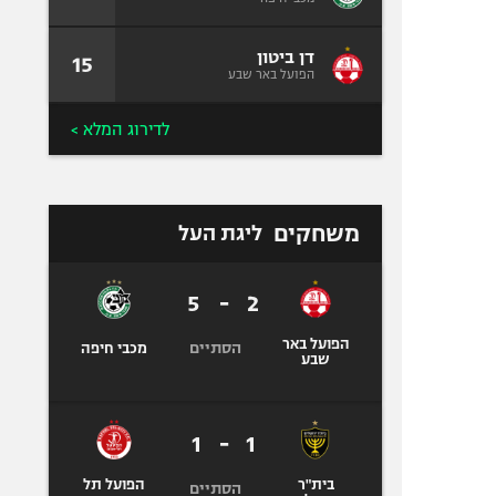
דן ביטון
15
הפועל באר שבע
לדירוג המלא >
משחקים
ליגת העל
5
-
2
הפועל באר
הסתיים
מכבי חיפה
שבע
1
-
1
בית"ר
הפועל תל
הסתיים