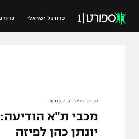
כדורגל ישראלי
כדורגל
VOD
כדורג
רץ ברשת
ליגת ה
ליגה ל
תוצאות
גביע הט
לוח שידורים
ליגיונר
ברחבה
/
גביע ה
כדורגל ישראלי
ליגת העל
נבחרת 
מכבי ת"א הודיעה: 
"מעל הליגה" – פודקאסט
מכבי ח
"מחצית בשכונה" – פודקאסט
יונתן כהן לפיזה
בית"ר י