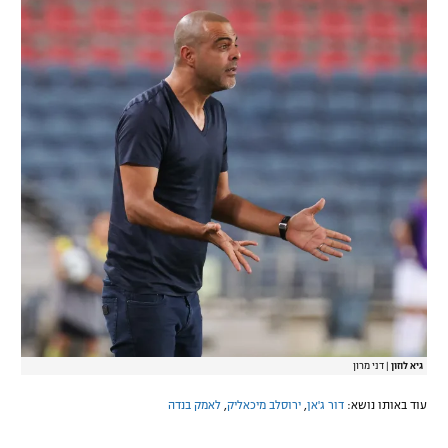
רשיון להקרנה פומבית לבית עסק
הצטרפות לחבילת הערוצים
לוח דרושים – ג'ובנט
תגיות
המגזין
גיא לוזון
|
דני מרון
עוד באותו נושא:
דור ג'אן
,
ירוסלב מיכאליק
,
לאמק בנדה