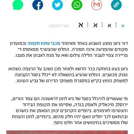
"מחצית בשכונה" – פודקאסט
אופניים
א
א
א
א
(גודל טקסט)
ספורט מוטורי
משתתפים וזוכים בפרסים
כדורמים
דור ג'אן נפצע השבוע באחד מאימוני
מכבי פתח תקווה
ובמועדון
תקנון משתתפים וזוכים בפרסים
טניס
מקווים שהפגיעה אינה חמורה. החלוץ שהצטרף מפאסוס די
פוטבול אמריקאי NFL
פריירה צפוי לעבור הלילה צילום MRI על מנת לאבחן את מצבו.
תקנון עבור פעילות אלקטרה
גיימינג E-Sports
ג'אן בעט בחוזקה בכר הדשא ולאחר מכן נשכב על הרצפה כשהוא
בייסבול MLB
תקנון עבור פעילות ספורט 1 – "מרלן"
נאנק מכאבים. החלוץ שהגיע בהשאלה לא ייכלל בסגל הקבוצה
למשחק החוץ בק"ש במסגרת משחקי הדירוג של גביע הטוטו.
ספורט אתגרי ואקסטרים
תנאי שימוש
אומנויות לחימה
מי שעשויים להיכלל בסגל של גיא לוזון לראשונה הם צמד הזרים,
ירוסלב מיכאליק ולאמק בנדה, שסיימו את תקופת הבידוד
מדיניות פרטיות
והצטרפו לאימונים. ביומיים הקרובים יבחן המאמן את כושרם
גיימינג E-Sports
ובהתאם לכך יחליט האם יהיו חלק מהסג. בינתיים, לוזון והצוות
שלו ממשיכים בחיפושים אחר חלוץ נוסף.
תקנון פעילות ספורט 1