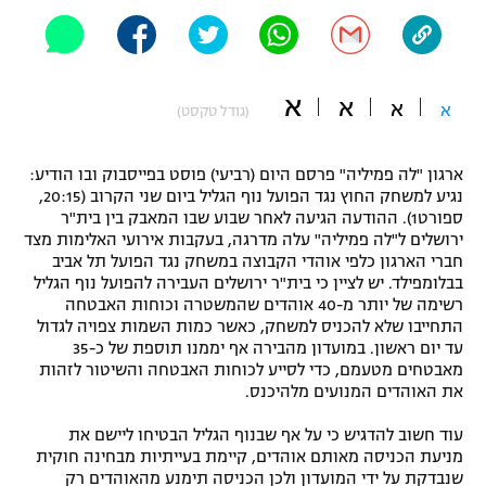
"מחצית בשכונה" – פודקאסט
אופניים
ספורט מוטורי
א
משתתפים וזוכים בפרסים
א
א
א
(גודל טקסט)
כדורמים
תקנון משתתפים וזוכים בפרסים
טניס
ארגון "לה פמיליה" פרסם היום (רביעי) פוסט בפייסבוק ובו הודיע:
נגיע למשחק החוץ נגד הפועל נוף הגליל ביום שני הקרוב (20:15,
פוטבול אמריקאי NFL
תקנון עבור פעילות אלקטרה
ספורט1). ההודעה הגיעה לאחר שבוע שבו המאבק בין בית"ר
ירושלים ל"לה פמיליה" עלה מדרגה, בעקבות אירועי האלימות מצד
גיימינג E-Sports
בייסבול MLB
חברי הארגון כלפי אוהדי הקבוצה במשחק נגד הפועל תל אביב
תקנון עבור פעילות ספורט 1 – "מרלן"
בבלומפילד. יש לציין כי בית"ר ירושלים העבירה להפועל נוף הגליל
ספורט אתגרי ואקסטרים
רשימה של יותר מ-40 אוהדים שהמשטרה וכוחות האבטחה
תנאי שימוש
התחייבו שלא להכניס למשחק, כאשר כמות השמות צפויה לגדול
עד יום ראשון. במועדון מהבירה אף יממנו תוספת של כ-35
אומנויות לחימה
מאבטחים מטעמם, כדי לסייע לכוחות האבטחה והשיטור לזהות
את האוהדים המנועים מלהיכנס.
מדיניות פרטיות
גיימינג E-Sports
עוד חשוב להדגיש כי על אף שבנוף הגליל הבטיחו ליישם את
מניעת הכניסה מאותם אוהדים, קיימת בעייתיות מבחינה חוקית
תקנון פעילות ספורט 1
שנבדקת על ידי המועדון ולכן הכניסה תימנע מהאוהדים רק