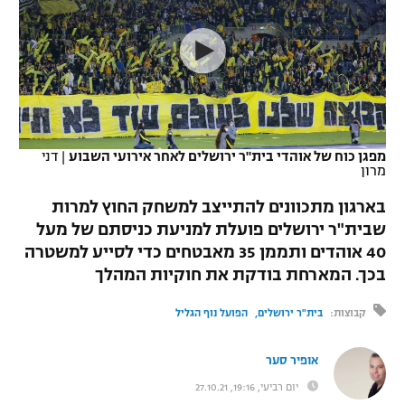
כדורסל נשים
נבחרת ישראל
יורוליג
ליגה ספרדית
טניס
VOD
מכבי תל אביב
מכבי חיפה
יורוקאפ
ליגה איטלקית
כדוריד
הפועל חולון
בית"ר ירושלים
רץ ברשת
ליגה צרפתית
כדורעף
הפועל ירושלים
מכבי תל אביב
מפגן כוח של אוהדי בית"ר ירושלים לאחר אירועי השבוע
|
דני
מרון
ליגה הולנדית
שחייה
תוצאות
דני אבדיה
הפועל תל אביב
בארגון מתכוונים להתייצב למשחק החוץ למרות
ליגה טורקית
ג'ודו
שבית"ר ירושלים פועלת למניעת כניסתם של מעל
הפועל חיפה
לוח שידורים
40 אוהדים ותממן 35 מאבטחים כדי לסייע למשטרה
ליגה סינית
אגרוף
בכך. המארחת בודקת את חוקיות המהלך
הפועל באר שבע
ליגה ברזילאית
ברחבה
ספורט אולימפי
קבוצות:
בית"ר ירושלים
הפועל נוף הגליל
מכבי נתניה
ליגות נוספות
UFC
אופיר סער
"מעל הליגה" – פודקאסט
בני יהודה
יום רביעי, 19:16, 27.10.21
היאבקות WWE