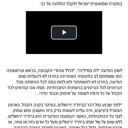
במקרה שמשטרת ישראל תקבל החלטה על כך.
רשיון להקרנה פומבית לבית עסק
הצטרפות לחבילת הערוצים
לוח דרושים – ג'ובנט
תגיות
המגזין
לשון הודעה "לה פמיליה": "לכלל אוהדי הקבוצה, בראש ובראשונה
כמו ששמתם לב בתקופה האחרונה בחרנו לא להעלות שום
הודעה, בחרנו לא להשתתף ולא לתת במה לכל ההסתה מכל
הכיוונים לכל הכיוונים ברשתות החברתיות. מפה אנו קוראים לכל
הקהל על כל זרמיו לשמור על איפוק וכבוד הדדי.
"לפני שבוע נפל דבר בבית"ר ירושלים, בעיקר בקרב הקהל. כארגון
המוביל ביציעים, היה עלינו לעשות בדק בית וחשבון נפש עמוק
לגבי כל ההתנהלות, כאשר הנפגעת העיקרית היא בית"ר ירושלים.
ללא שום צל של ספק בית"ר ירושלים מעל כל אדם כזה או אחר, או
ארגון אוהדים, גדול ככל שיהיה. הארגון מתנגד בצורה הברורה