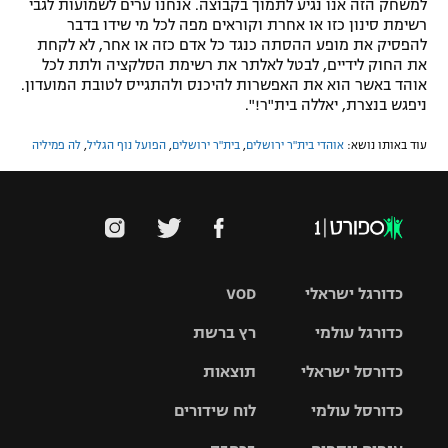
למשחק הזה אנו נגיע לתמוך בקבוצה. אנחנו ערים לשמועות לגבי
רשימת סינון כזו או אחרת וקוראים מפה לכל מי שידו בדבר
להפסיק את מופע ההסתה כנגד כל אדם כזה או אחר, לא לקחת
את החוק לידיים, לבטל לאלתר את רשימת הסלקציה ולתת לכל
אוהד באשר הוא את האפשרות להיכנס ולהתגייס לטובת המועדון.
ניפגש בנצרת, יאללה בית"ר!".
עוד באותו נושא:
אוהדי בית"ר ירושלים
,
בית"ר ירושלים
,
הפועל נוף הגליל
,
לה פמיליה
כדורגל ישראלי
VOD
כדורגל עולמי
רץ ברשת
ליגת העל
כדורסל ישראלי
תוצאות
ליגת
ליגה לאומית
האלופות
כדורסל עולמי
לוח שידורים
ליגת ווינר
סל
גביע הטוטו