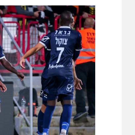
הפועל 
תקנון משתתפים וזוכים בפרסים
הפועל 
תקנון עבור פעילות אלקטרה
הפועל 
תקנון עבור פעילות ספורט 1 – "מרלן"
מכבי נ
טניס
בני יהו
גיימינג E-Sports
תנאי שימוש
מדיניות פרטיות
תקנון פעילות ספורט 1
רשיון להקרנה פומבית לבית עסק
הצטרפות לחבילת הערוצים
לוח דרושים – ג'ובנט
תגיות
המגזין