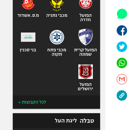
אופניים
ספורט מוטורי
הפועל
מכבי נתניה
מ.ס. אשדוד
חדרה
כדורמים
פוטבול אמריקאי NFL
בייסבול MLB
הפועל קרית
מכבי פתח
ספורט אתגרי
בני סכנין
שמונה
תקוה
ואקסטרים
אומנויות לחימה
גיימינג E-Sports
הפועל
ירושלים
לכל הקבוצות >
טבלה
ליגת העל