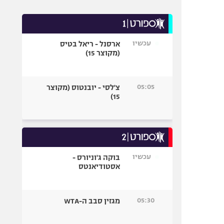
עכשיו
ארסנל - ריאל בטיס
(מקוצר 15)
05:05
צ'לסי - יובנטוס (מקוצר
15)
עכשיו
בוקה ג'וניורס -
אסטודיאנטס
05:30
מגזין סבב ה-WTA