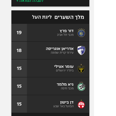
לטבלה המלאה >
מלך השערים
ליגת העל
דור פרץ
19
מכבי תל אביב
אדריאן אוגריסה
18
עירוני קרית שמונה
עומר אצילי
15
בית"ר ירושלים
גיא מלמד
15
מכבי חיפה
דן ביטון
15
הפועל באר שבע