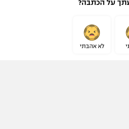
תך על הכתבה?
י
לא אהבתי