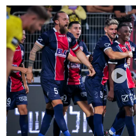
תל אביב
ליגה סינית
חיפה
ליגה ברזילאית
באר שבע
ליגות נוספות
תניה
דה