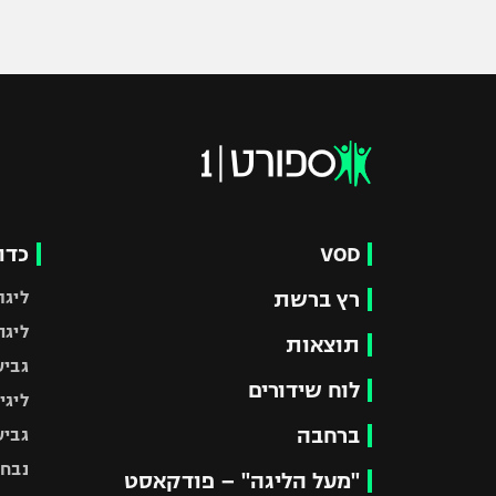
VOD
כדו
רץ ברשת
ליגת
ליגה
תוצאות
גביע
לוח שידורים
ליגי
ברחבה
גביע
נבחר
"מעל הליגה" – פודקאסט