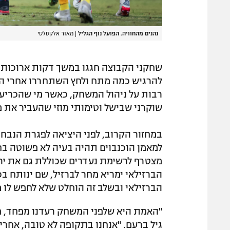
נהנים מהחוויה. הפועל נוף הגליל
|
מאור אלקסלסי
שחקני הקבוצה חגגו במשך דקות ארוכות, 
להרגיש כמה מתח ולחץ השתחררו אחרי השב
רבות על ניהול המשחק, כאשר מי שהכריעו
שוקרני שבישל וטימותי מוזי שהעביר את 
במחזור הקרוב, לפני היציאה לפגרת הנבחר
למאמן הוכנבוים תהיה בעיה לא פשוטה בחל
מצטרף לרשימת נעדרים שכוללת גם את ירין
הברזילאי ימריא מחר לברזיל, שם ינותח ב
הברזילאי ובשלב זה הוחלט שלא לחפש לו מ
"האמת היא שלפני המשחק רעדנו מפחד, פח
גיל ברעם. "אנחנו בתקופה לא טובה, אחרי 