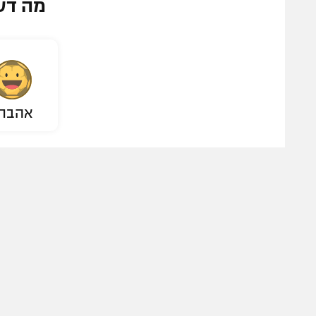
מה דע
אהבת