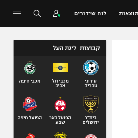
וצאות
לוח שידורים
כדורסל עולמי
ענפים נוספים
קבוצות
ליגת העל
NBA
טניס
יורוליג
כדוריד
יורוקאפ
כדורעף
עירוני
מכבי תל
מכבי חיפה
טבריה
אביב
שחייה
ג'ודו
אגרוף
ספורט אולימפי
בית"ר
הפועל באר
הפועל חיפה
ירושלים
שבע
UFC
היאבקות WWE