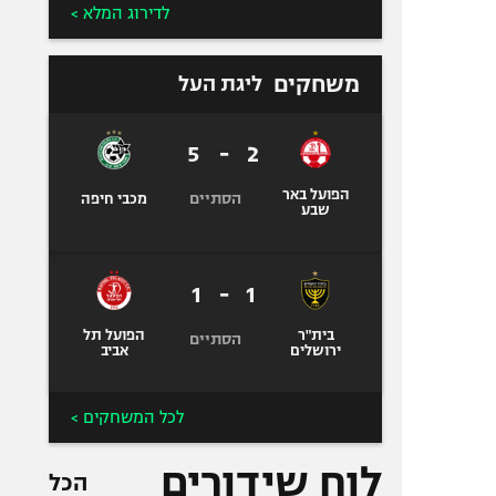
לדירוג המלא >
משחקים
ליגת העל
5
-
2
הפועל באר
הסתיים
מכבי חיפה
שבע
1
-
1
בית"ר
הפועל תל
הסתיים
ירושלים
אביב
לכל המשחקים >
לוח שידורים
הכל