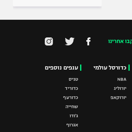
בו אחרינו
כדורסל עולמי
ענפים נוספים
NBA
טניס
יורוליג
כדוריד
יורוקאפ
כדורעף
שחייה
ג'ודו
אגרוף