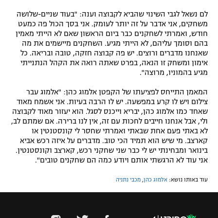
לם נשאל לגבי השינוי שהביא לקבוצה וענה: "בעוד שניים-שלושה
משחקים, אני אדבר על זה יותר לעומק. אני בסך הכול פה כמעט
חודש, ואמרתי לשחקנים כבר ביום הראשון שאם לא הייתי מאמין
בהם וסומך עליהם, לא הייתי מגיע. השחקנים מיישמים את מה
שאנחנו מדברים ורוצים. יש פה קבוצה חזקה, טובה ובריאה. כל
אימון ומשחק זו הנאה, בפרט שאתה רואה את הקהל הנתנייתי
מגיע בהמוניו, מרוצה".
המאמן התייחס לפציעתו של הקפטן אלמוג כהן: "אלמוג עבר
צילום ויש לו קרע במפשעה. יש לו הרבה בעיות. אני אשמח מאוד
שאחד כמו אלמוג כהן, יבריא וייכנס לסגל. הוא יעזור מאוד לקבוצה
ולי, אבל אנחנו חייבים לחכות עם זה, אין לנו ברירה. אם שמתם לב,
לא באתי פעם אחת שבאתי ואמרתי שחסר לי קונסטנטין או
קארצב. מי שיש הוא תמיד הכי טוב. מדברים על איזה רכש אביא
בינואר ומבחינתי יש לי כבר שני שחקני רכש, קארצב וקונסטנטין.
אני עוד לא הרגשתי אותם ויודע כמה הם שחקנים טובים".
עוד באותו נושא:
אלמוג כהן
,
מכבי נתניה