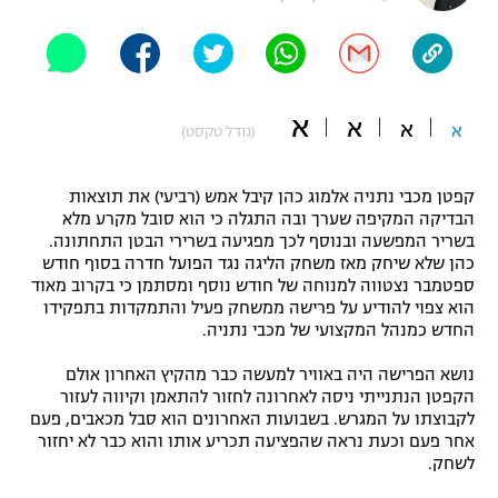
"מחצית בשכונה" – פודקאסט
אופניים
ספורט מוטורי
משתתפים וזוכים בפרסים
א
א
א
א
(גודל טקסט)
כדורמים
תקנון משתתפים וזוכים בפרסים
טניס
קפטן מכבי נתניה אלמוג כהן קיבל אמש (רביעי) את תוצאות
פוטבול אמריקאי NFL
הבדיקה המקיפה שערך ובה התגלה כי הוא סובל מקרע מלא
תקנון עבור פעילות אלקטרה
בשריר המפשעה ובנוסף לכך מפגיעה בשרירי הבטן התחתונה.
גיימינג E-Sports
בייסבול MLB
כהן שלא שיחק מאז משחק הליגה נגד הפועל חדרה בסוף חודש
תקנון עבור פעילות ספורט 1 – "מרלן"
ספטמבר נצטווה למנוחה של חודש נוסף ומסתמן כי בקרוב מאוד
הוא צפוי להודיע על פרישה ממשחק פעיל והתמקדות בתפקידו
ספורט אתגרי ואקסטרים
תנאי שימוש
החדש כמנהל המקצועי של מכבי נתניה.
אומנויות לחימה
נושא הפרישה היה באוויר למעשה כבר מהקיץ האחרון אולם
הקפטן הנתנייתי ניסה לאחרונה לחזור להתאמן וקיווה לעזור
מדיניות פרטיות
גיימינג E-Sports
לקבוצתו על המגרש. בשבועות האחרונים הוא סבל מכאבים, פעם
אחר פעם וכעת נראה שהפציעה תכריע אותו והוא כבר לא יחזור
לשחק.
תקנון פעילות ספורט 1