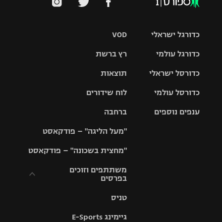
כדורגל ישראלי
VOD
כדורגל עולמי
רץ ברשת
ליגת העל
כדורסל ישראלי
תוצאות
ליגת
ליגה לאומית
האלופות
כדורסל עולמי
לוח שידורים
ליגת ווינר
סל
גביע הטוטו
ענפים נוספים
ברחבה
ליגה
NBA
אירופית
"מעל הליגה" – פודקאסט
ליגה לאומית
ליגיונרים
טניס
יורוליג
ליגה אנגלית
"מחצית בשכונה" – פודקאסט
כדורסל נשים
גביע המדינה
כדוריד
יורוקאפ
ליגה גרמנית
משתתפים וזוכים
בפרסים
מכבי תל
נבחרת
כדורעף
אביב
ישראל
ליגה
טניס
ספרדית
תקנון משתתפים
שחייה
הפועל חולון
מכבי חיפה
וזוכים בפרסים
גיימינג E-Sports