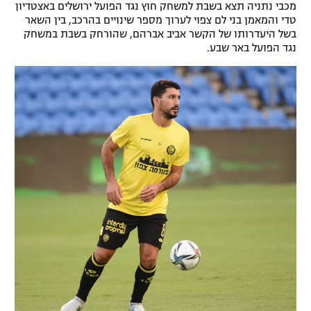
מכבי נתניה תצא בשבת למשחק חוץ נגד הפועל ירושלים באצטדיון
רשיון להקרנה פומבית לבית עסק
טדי והמאמן בני לם צפוי לערוך מספר שינויים בהרכב, בין השאר
בשל היעדרותו של הקשר אביב אברהם, שהורחק בשבת במשחק
נגד הפועל באר שבע.
הצטרפות לחבילת הערוצים
לוח דרושים – ג'ובנט
תגיות
המגזין