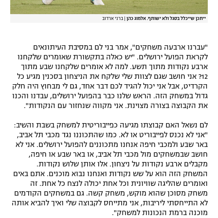
ייתכן שייכלל בסגל ולא ישותף. אלמוג כהן
|
ברני ארדוב
"עברנו ארבעה משחקים", אמר בני לם במסיבת העיתונאים
לקראת הפועל ירושלים. "יש כאלה בתקשורת שאומרים שלקחנו
ארבע נקודות מתוך תשע. למה לא אומרים שלקחנו שבע מתוך
12? אני חושב שגם לצוות שלי שלקח את הניצחון בסכנין מגיע כל
הקרדיט, אבל אני יכול להגיד לכם דבר אחד, גם לי מבחוץ היה חלק
גדול במשחק הזה. הראש שלנו כבר בהפועל ירושלים, עבדנו והכנו
את הקבוצה בצורה מצוינת. אני מקווה שנחזור עם הנקודות".
לם נשאל האם קבוצתו מגיעה כפייבוריטית למשחק בשבת והשיב:
"אני לא נכנס לפייבוריט או לא. כמו שהתכוננו נגד מכבי תל אביב,
באר שבע ולמכבי חיפה אנחנו מתכוננים להפועל ירושלים. אני לא
חושב שבמשחקים מול מכבי תל אביב, או באר שבע או חיפה,
מקבלים ארבע נקודות על ניצחון. אלו אותן שלוש נקודות.
המשחק הזה הוא על שש נקודות ואנחנו נבוא מוכנים. אתם באים
ואומרים שהליגה שוויונית וכל אחת יכולה לנצח כל אחת. זה
משחק מסוכן שהוא מוקש, משחק קשה. גם במשחקים הקודמים
לא התייחסתי ליריבות, אני מתייחס לקבוצה שלי ואיך להביא אותה
מוכנה ברמת הנכונות למשחק".