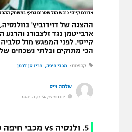
המגזין
אדורם קייסי כובש מול שטרום גראץ במשחק ההפל
ההצגה של דוידוביץ' בוולנסיה,
ארבייטמן נגד זלצבורג והרגע ה
הכי מתוקים ובלתי נשכחים של 
קבוצות:
מכבי חיפה
פריז סן ז'רמן
שלמה וייס
יום חמישי, 17:56, 04.11.21
5. ולנסיה vs מכבי חיפה 0:0