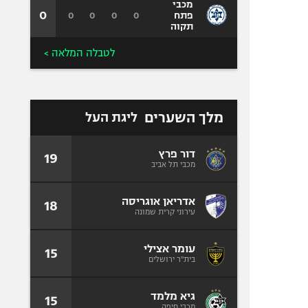
מכבי
0
0
0
0
0
פתח
תקוה
לטבלה המלאה >
מלך השערים
ליגת העל
דור פרץ
19
מכבי תל אביב
אדריאן אוגריסה
18
עירוני קרית שמונה
עומר אצילי
15
בית"ר ירושלים
גיא מלמד
15
מכבי חיפה