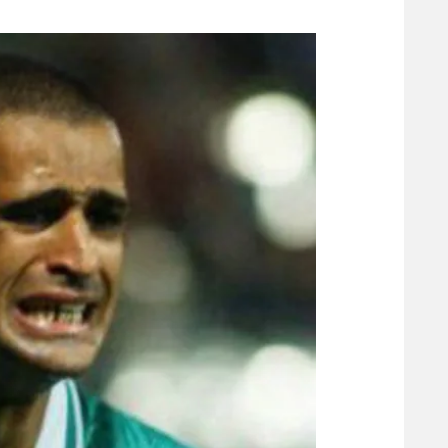
משתתפים וזוכים בפרסים
מכבי ת
הפועל 
תקנון משתתפים וזוכים בפרסים
הפועל 
תקנון עבור פעילות אלקטרה
הפועל 
תקנון עבור פעילות ספורט 1 – "מרלן"
מכבי נ
טניס
בני יהו
גיימינג E-Sports
תנאי שימוש
מדיניות פרטיות
תקנון פעילות ספורט 1
רשיון להקרנה פומבית לבית עסק
הצטרפות לחבילת הערוצים
לוח דרושים – ג'ובנט
תגיות