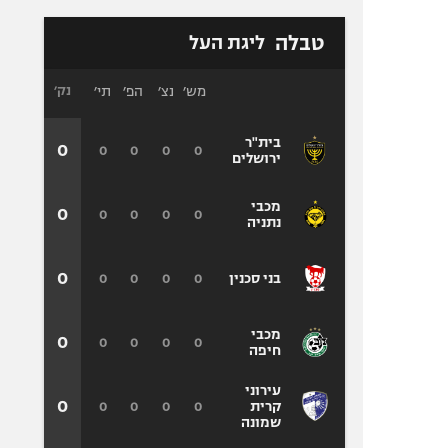
טבלה
ליגת העל
מש׳
נצ׳
הפ׳
תי׳
נק׳
בית"ר
0
0
0
0
0
ירושלים
מכבי
0
0
0
0
0
נתניה
0
0
0
0
0
בני סכנין
מכבי
0
0
0
0
0
חיפה
עירוני
0
0
0
0
0
קרית
שמונה