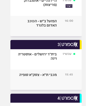
עכשיו
היידנהיים - אוסנברוק
(פריצות)
ישיר
16:00
הפועל ב"ש - הכוכב
האדום בלגרד
עכשיו
בית"ר ירושלים - אוסטריה
וינה
15:45
מכבי ת"א - צסק"א סופיה