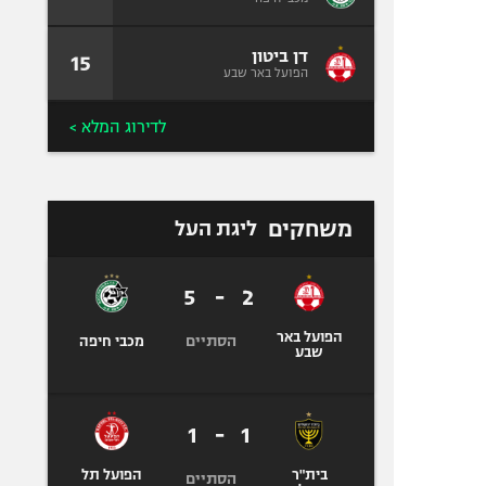
דן ביטון
15
הפועל באר שבע
לדירוג המלא >
משחקים
ליגת העל
5
-
2
הפועל באר
הסתיים
מכבי חיפה
שבע
1
-
1
בית"ר
הפועל תל
הסתיים