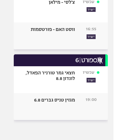
עכשיו
צ'לסי - מילאן
ישיר
16:55
ווסט האם - פורטסמות
ישיר
עכשיו
חצאי גמר טורניר הפאדל,
לונדון 8.8
ישיר
19:00
מגזין טניס גברים 6.8