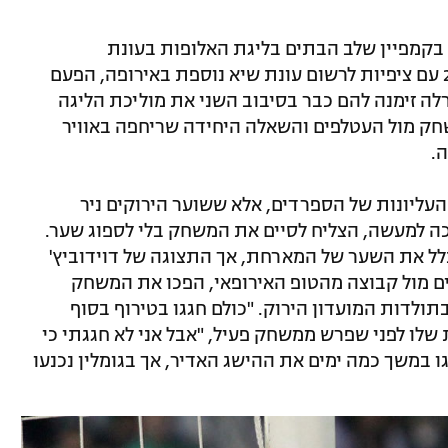
בקמפיין שלב הבתים בליגת האלופות בעונת
2002/2003, הגיעו הירוקים לעונת 2003/4 עם ציפיות לרשום עונת שיא נוספת באירופה, הפעם
לה זימנה להם כבר בסיבוב השני את מוליכת הליגה
שחק מול העטלפים והשאלה היחידה שריחפה באוויר
.
עליונות של הספרדים, אלא ששוער הירוקים ניר
כה למעשה, הצליח לסיים את המשחק בלי לספוג שער.
ל את השער של המארחת, אך התצוגה של דוידוביץ'
ים מול קבוצה מהטופ האירופאי, הפכו את המשחק
ולדות המועדון הירוק. "כולם חגגו בטירוף בסוף
 שלו לפני שפרש ממשחק פעיל, "אבל אני לא חגגתי כי
ו במשך כמה ימים את ההישג האדיר, אך בגומלין נכנעו