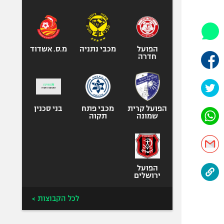
היאבקות WWE
אופניים
ספורט מוטורי
כדורמים
הפועל
מכבי נתניה
מ.ס. אשדוד
חדרה
פוטבול אמריקאי NFL
בייסבול MLB
ספורט אתגרי
ואקסטרים
הפועל קרית
מכבי פתח
בני סכנין
שמונה
תקוה
אומנויות לחימה
גיימינג E-Sports
הפועל
ירושלים
לכל הקבוצות >