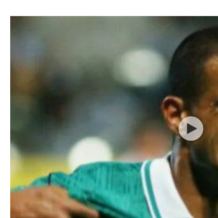
ל אביב
ליגה טורקית
תל אביב
ליגה סינית
חיפה
ליגה ברזילאית
באר שבע
ליגות נוספות
תניה
דה