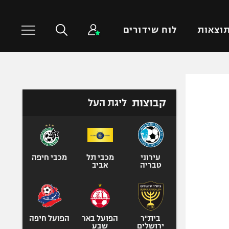
וצאות
לוח שידורים
כדורסל עולמי
ענפים נוספים
קבוצות
ליגת העל
NBA
טניס
יורוליג
כדוריד
יורוקאפ
כדורעף
שחייה
עירוני
מכבי תל
מכבי חיפה
טבריה
אביב
ג'ודו
אגרוף
ספורט אולימפי
UFC
בית"ר
הפועל באר
הפועל חיפה
ירושלים
שבע