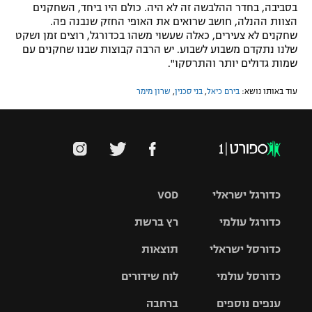
בסביבה, בחדר ההלבשה זה לא היה. כולם היו ביחד, השחקנים
הצוות ההנלה, חושב שרואים את האופי החזק שנבנה פה.
שחקנים לא צעירים, כאלה שעשוי משהו בכדורגל, רוצים זמן ושקט
שלנו נתקדם משבוע לשבוע. יש הרבה קבוצות שבנו שחקנים עם
שמות גדולים יותר והתרסקו".
עוד באותו נושא:
בירם כיאל
,
בני סכנין
,
שרון מימר
כדורגל ישראלי
VOD
כדורגל עולמי
רץ ברשת
ליגת העל
כדורסל ישראלי
תוצאות
ליגת
ליגה לאומית
האלופות
כדורסל עולמי
לוח שידורים
ליגת ווינר
סל
גביע הטוטו
ענפים נוספים
ברחבה
ליגה