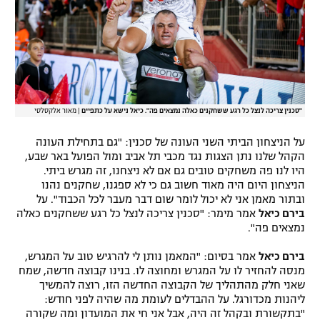
"סכנין צריכה לנצל כל רגע ששחקנים כאלה נמצאים פה". כיאל נישא על כתפיים
|
מאור אלקסלסי
על הניצחון הביתי השני העונה של סכנין: "גם בתחילת העונה
הקהל שלנו נתן הצגות נגד מכבי תל אביב ומול הפועל באר שבע,
היו לנו פה משחקים טובים גם אם לא ניצחנו, זה מגרש ביתי.
הניצחון היום היה מאוד חשוב גם כי לא ספגנו, שחקנים נהנו
ובתור מאמן אני לא יכול לומר שום דבר מעבר לכל הכבוד". על
בירם כיאל
אמר מימר: "סכנין צריכה לנצל כל רגע ששחקנים כאלה
נמצאים פה".
בירם כיאל
אמר בסיום: "המאמן נותן לי להרגיש טוב על המגרש,
מנסה להחזיר לו על המגרש ומחוצה לו. בנינו קבוצה חדשה, שמח
שאני חלק מהתהליך של הקבוצה החדשה הזו, רוצה להמשיך
ליהנות מכדורגל. על ההבדלים לעומת מה שהיה לפני חודש:
"בתקשורת ובקהל זה היה, אבל אני חי את המועדון ומה שקורה