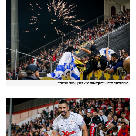
רשיון להקרנה פומבית לבית עסק
הצטרפות לחבילת הערוצים
לוח דרושים – ג'ובנט
תגיות
המגזין
חגיגה גדולה בדוחא. זיקוקים מעל יציע סכנין
|
מאור אלקסלסי