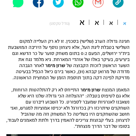
"מחצית בשכונה" – פודקאסט
אופניים
א
א
א
א
(גודל טקסט)
ספורט מוטורי
משתתפים וזוכים בפרסים
חגיגה גדולה הערב (שלישי) בסכנין. זו לא רק העלייה למקום
כדורמים
תקנון משתתפים וזוכים בפרסים
השלישי בטבלת ליגת העל, אלא ניצחון נוסף על היריבה המושבעת
טניס
בית"ר ירושלים, הפעם 0:2 בתום משחק סוער על כר הדשא וגם
פוטבול אמריקאי NFL
ביציעים, בעיקר באלו של אוהדי המארחת. גיא מלמד נגח את
תקנון עבור פעילות אלקטרה
השער הראשון לזכות הקבוצה של
שרון מימר
לאחר הגבהה
גיימינג E-Sports
בייסבול MLB
מדודה של מרואן קבהא (31), כאשר בירם כיאל הכפיל בבעיטה
תקנון עבור פעילות ספורט 1 – "מרלן"
מדויקת לפינה דקה בתוך תוספת הזמן של המחצית הראשונה.
ספורט אתגרי ואקסטרים
המאמן המנצח
שרון מימר
התייחס לא רק להתלהטות הרוחות,
תנאי שימוש
אלא גם לטיפוס בטבלה: "ההצלחה הכי גדולה שלנו היא שלא
אומנויות לחימה
נשאבנו לאנרגיות שמעבר לספורט. כל השבוע דיברנו עם
השחקנים שיתרכזו רק בכדורגל ולא יכניסו אמוציות למגרש, ואני
מדיניות פרטיות
חושב שהשחקנים היו בשליטה כל המשחק וזה מה שהוביל
גיימינג E-Sports
לניצחון. בעלי קבוצות צריכים להאמין בדרך ולתת למאמנים לעבוד,
בסופו של דבר הדרך מנצחת".
תקנון פעילות ספורט 1