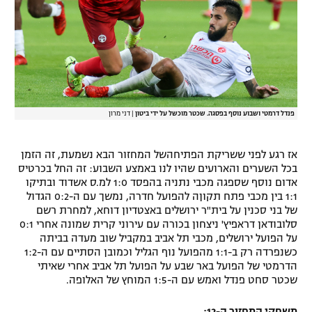
רשיון להקרנה פומבית לבית עסק
הצטרפות לחבילת הערוצים
לוח דרושים – ג'ובנט
פנדל דרמטי ושבוע נוסף בפסגה. שכטר מוכשל על ידי ביטון
|
דני מרון
תגיות
המגזין
אז רגע לפני ששריקת הפתיחהשל המחזור הבא נשמעת, זה הזמן
בכל השערים והארועים שהיו לנו באמצע השבוע: זה החל בכרטיס
אדום נוסף שספגה מכבי נתניה בהפסד 1:0 למ.ס אשדוד ובתיקו
1:1 בין מכבי פתח תקוןה להפועל חדרה, נמשך עם ה-0:2 הגדול
של בני סכנין על בית"ר ירושלים באצטדיון דוחא, למחרת רשם
סלובודאן דראפיץ' ניצחון בכורה עם עירוני קרית שמונה אחרי 0:1
על הפועל ירושלים, מכבי תל אביב במקביל שוב מעדה בביתה
כשנפרדה רק ב-1:1 מהפועל נוף הגליל וכמובן הסתיים עם ה-1:2
הדרמטי של הפועל באר שבע על הפועל תל אביב אחרי שאיתי
שכטר סחט פנדל ואמש עם ה-1:5 המוחץ של האלופה.
משחקי המחזור ה-12: