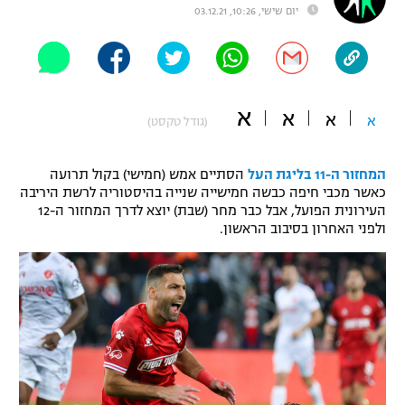
יום שישי, 10:26, 03.12.21
"מחצית בשכונה" – פודקאסט
אופניים
ספורט מוטורי
משתתפים וזוכים בפרסים
א
א
א
א
(גודל טקסט)
כדורמים
תקנון משתתפים וזוכים בפרסים
טניס
פוטבול אמריקאי NFL
המחזור ה-11 בליגת העל
הסתיים אמש (חמישי) בקול תרועה
תקנון עבור פעילות אלקטרה
כאשר מכבי חיפה כבשה חמישייה שנייה בהיסטוריה לרשת היריבה
גיימינג E-Sports
בייסבול MLB
העירונית הפועל, אבל כבר מחר (שבת) יוצא לדרך המחזור ה-12
תקנון עבור פעילות ספורט 1 – "מרלן"
ולפני האחרון בסיבוב הראשון.
ספורט אתגרי ואקסטרים
תנאי שימוש
אומנויות לחימה
מדיניות פרטיות
גיימינג E-Sports
תקנון פעילות ספורט 1